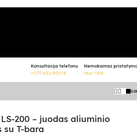
Konsultacija telefonu
Nemokamas pristatym
+370 652 89576
Nuo 100€
0.0
Grįžti prie produktų
LS-200 – juodas aliuminio
s su T-bara