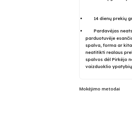
14 dienų prekių 
Pardavėjas neatsa
parduotuvėje esanči
spalva, forma ar kita
neatitikti realaus pre
spalvos dėl Pirkėjo
vaizduoklio ypatybių
Mokėjimo metodai