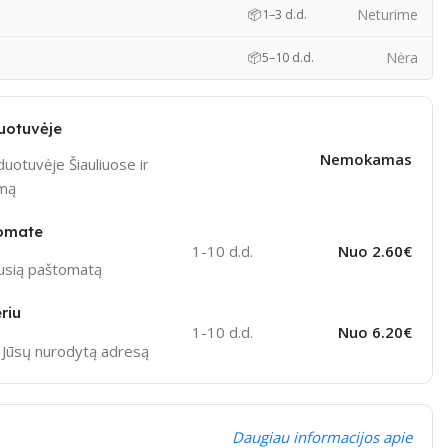
)
Neturime
📦
1–3 d.d.
Nėra
📦
5–10 d.d.
uotuvėje
Nemokamas
uotuvėje Šiauliuose ir
ymą
omate
1-10 d.d.
Nuo 2.60€
ausią paštomatą
riu
1-10 d.d.
Nuo 6.20€
į Jūsų nurodytą adresą
Daugiau informacijos apie