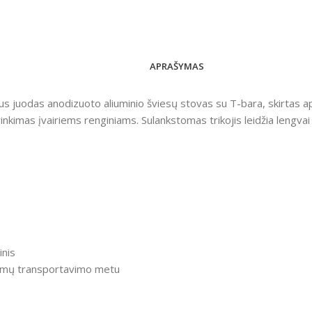
APRAŠYMAS
us juodas anodizuoto aliuminio šviesų stovas su T-bara, skirtas 
rinkimas įvairiems renginiams. Sulankstomas trikojis leidžia lengva
inis
ėžimų transportavimo metu