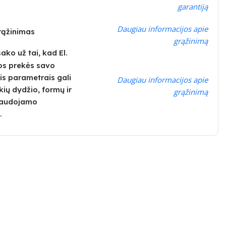
garantiją
Daugiau informacijos apie
grąžinimas
grąžinimą
ko už tai, kad El.
os prekės savo
is parametrais gali
Daugiau informacijos apie
kių dydžio, formų ir
grąžinimą
 naudojamo
.