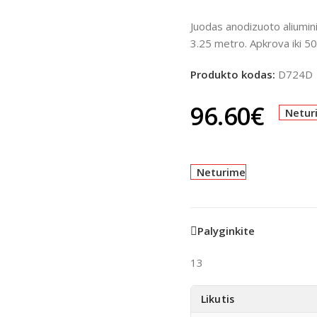
Juodas anodizuoto aliumini
3.25 metro. Apkrova iki 50
Produkto kodas:
D724D
96.60
€
Netur
Neturime
Palyginkite
13
Likutis