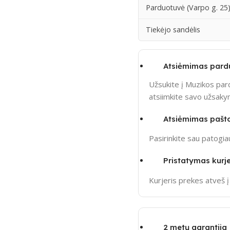
Parduotuvė (Varpo g. 25
Tiekėjo sandėlis
Atsiėmimas pard
Užsukite į Muzikos pard
atsiimkite savo užsak
Atsiėmimas pašt
Pasirinkite sau patogi
Pristatymas kurje
Kurjeris prekes atveš 
2 metų garantija