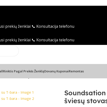
usi prekių ženklai
📞 Konsultacija telefonu
usi prekių ženklai
📞 Konsultacija telefonu
all
Rinktis Pagal Prekės Ženklą
Dovanų Kuponai
Remontas
 aliuminio šviesų stovas su T-bara
Soundsation 
šviesų stova