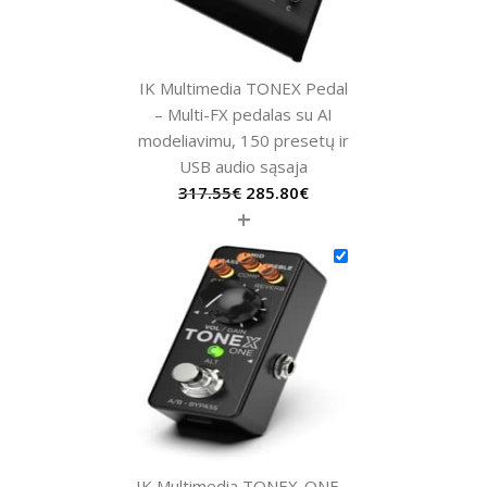
IK Multimedia TONEX Pedal
– Multi-FX pedalas su AI
modeliavimu, 150 presetų ir
USB audio sąsaja
317.55
€
285.80
€
+
IK Multimedia TONEX-ONE –