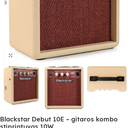
Spustelėkite, jei norite padidinti
Blackstar Debut 10E – gitaros kombo
stiprintuvas 10W