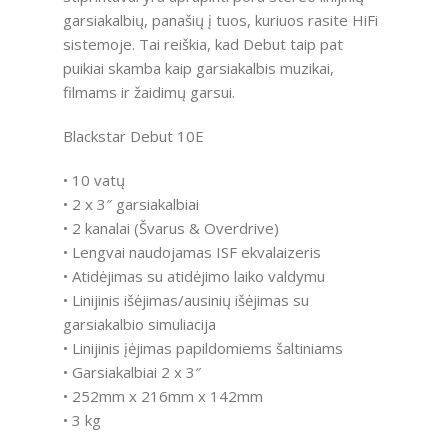
garsiakalbių, panašių į tuos, kuriuos rasite HiFi
sistemoje. Tai reiškia, kad Debut taip pat
puikiai skamba kaip garsiakalbis muzikai,
filmams ir žaidimų garsui.
Blackstar Debut 10E
• 10 vatų
• 2 x 3″ garsiakalbiai
• 2 kanalai (Švarus & Overdrive)
• Lengvai naudojamas ISF ekvalaizeris
• Atidėjimas su atidėjimo laiko valdymu
• Linijinis išėjimas/ausinių išėjimas su
garsiakalbio simuliacija
• Linijinis įėjimas papildomiems šaltiniams
• Garsiakalbiai 2 x 3″
• 252mm x 216mm x 142mm
• 3 kg