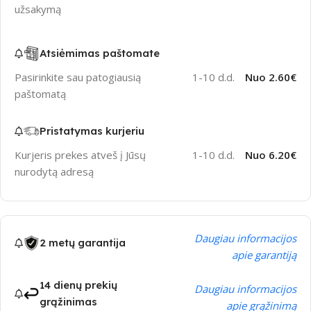
užsakymą
Atsiėmimas paštomate
Pasirinkite sau patogiausią
1-10 d.d.
Nuo 2.60€
paštomatą
Pristatymas kurjeriu
Kurjeris prekes atveš į Jūsų
1-10 d.d.
Nuo 6.20€
nurodytą adresą
Daugiau informacijos
2 metų garantija
apie garantiją
14 dienų prekių
Daugiau informacijos
grąžinimas
apie grąžinimą