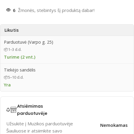
6
Žmonės, stebintys šį produktą dabar!
Likutis
Parduotuvė (Varpo g. 25)
📦
1–3 d.d.
Turime (2 vnt.)
Tiekėjo sandėlis
📦
5–10 d.d.
Yra
Atsiėmimas
parduotuvėje
Užsukite į Muzikos parduotuvėje
Nemokamas
Šiauliuose ir atsiimkite savo