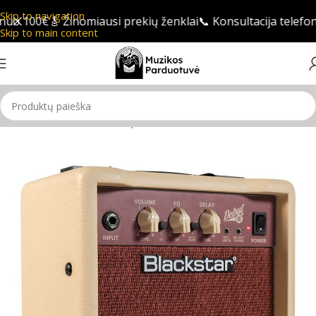
Skip to navigation
uo 100€
🎸 Žinomiausi prekių ženklai
📞 Konsultacija telefon
Skip to main content
Pradžia
/
Gitaros
/
Gitaros stiprintuvai