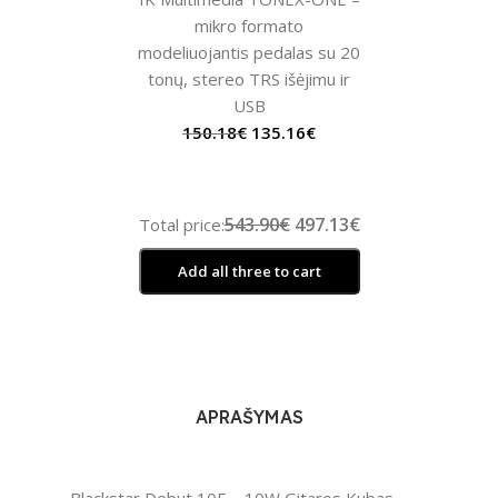
mikro formato
modeliuojantis pedalas su 20
tonų, stereo TRS išėjimu ir
USB
150.18
€
135.16
€
543.90€
497.13€
Total price:
Add all three to cart
APRAŠYMAS
Blackstar Debut 10E – 10W Gitaros Kubas