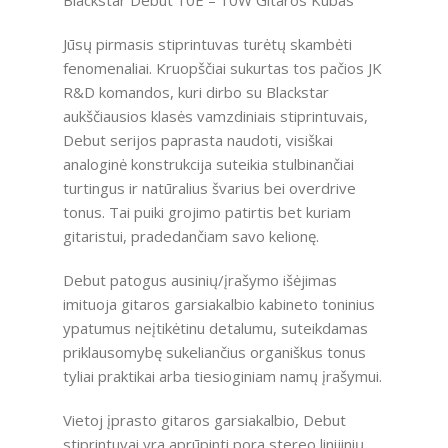
Jūsų pirmasis stiprintuvas turėtų skambėti
fenomenaliai. Kruopščiai sukurtas tos pačios JK
R&D komandos, kuri dirbo su Blackstar
aukščiausios klasės vamzdiniais stiprintuvais,
Debut serijos paprasta naudoti, visiškai
analoginė konstrukcija suteikia stulbinančiai
turtingus ir natūralius švarius bei overdrive
tonus. Tai puiki grojimo patirtis bet kuriam
gitaristui, pradedančiam savo kelionę.
Debut patogus ausinių/įrašymo išėjimas
imituoja gitaros garsiakalbio kabineto toninius
ypatumus neįtikėtinu detalumu, suteikdamas
priklausomybę sukeliančius organiškus tonus
tyliai praktikai arba tiesioginiam namų įrašymui.
Vietoj įprasto gitaros garsiakalbio, Debut
stiprintuvai yra aprūpinti pora stereo linijinių