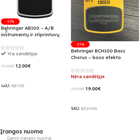
-37%
Behringer AB100 – A/B
instrumentų ir stiprintuvų
jungiklis
-51%
Behringer BCH100 Bass
Yra sandėlyje
Chorus – boso efekto
pedalas (B-Stock)
12.00
€
19.00
€
Į Krepšelį
Nėra sandėlyje
SKU:
AB100
19.00
€
39.00
€
Daugiau
SKU:
BCH100
Įrangos nuoma
Garso įrangos nuoma