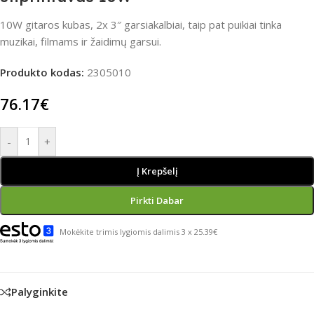
10W gitaros kubas, 2x 3″ garsiakalbiai, taip pat puikiai tinka
muzikai, filmams ir žaidimų garsui.
Produkto kodas:
2305010
76.17
€
-
+
Į Krepšelį
Pirkti Dabar
Mokėkite trimis lygiomis dalimis 3 x 25.39€
Palyginkite