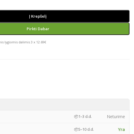
Į Krepšelį
Pirkti Dabar
is lygiomis dalimis 3 x 12.69€
)
Neturime
📦
1–3 d.d.
Yra
📦
5–10 d.d.