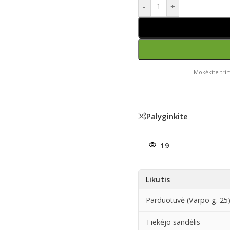
-
+
Mokėkite trim
Palyginkite
19
Likutis
Parduotuvė (Varpo g. 25
Tiekėjo sandėlis