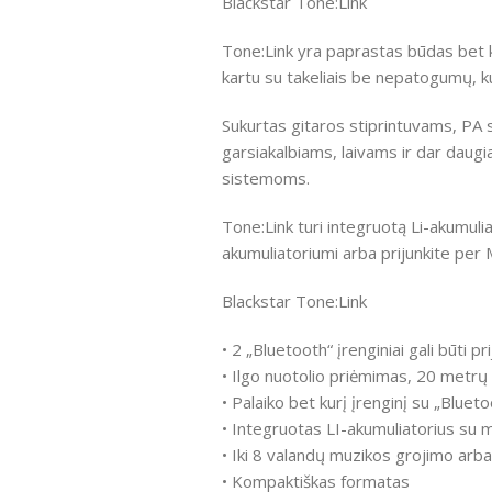
Blackstar Tone:Link
Tone:Link yra paprastas būdas bet kur
kartu su takeliais be nepatogumų, kur
Sukurtas gitaros stiprintuvams, P
garsiakalbiams, laivams ir dar daugi
sistemoms.
Tone:Link turi integruotą Li-akumuli
akumuliatoriumi arba prijunkite per
Blackstar Tone:Link
• 2 „Bluetooth“ įrenginiai gali būti p
• Ilgo nuotolio priėmimas, 20 metrų
• Palaiko bet kurį įrenginį su „Bluet
• Integruotas LI-akumuliatorius su 
• Iki 8 valandų muzikos grojimo arba
• Kompaktiškas formatas