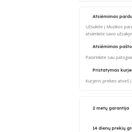
Atsiėmimas pardu
Užsukite į Muzikos pard
atsiimkite savo užsak
Atsiėmimas pašt
Pasirinkite sau patogi
Pristatymas kurje
Kurjeris prekes atveš 
2 metų garantija
14 dienų prekių g