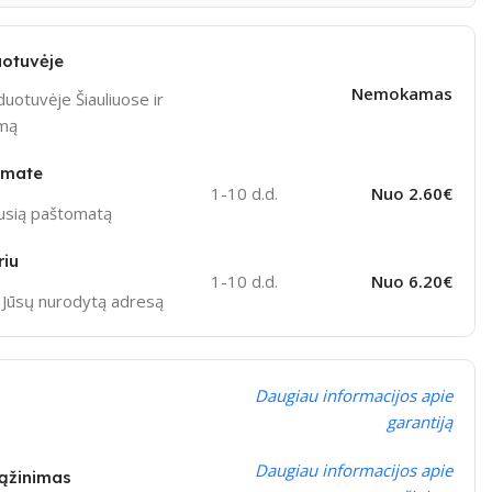
otuvėje
Nemokamas
uotuvėje Šiauliuose ir
ymą
omate
1-10 d.d.
Nuo 2.60€
ausią paštomatą
riu
1-10 d.d.
Nuo 6.20€
į Jūsų nurodytą adresą
Daugiau informacijos apie
garantiją
Daugiau informacijos apie
rąžinimas