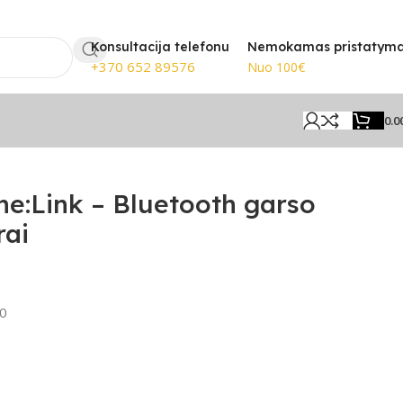
statymas nuo 100€
🎸 Žinomiausi
Konsultacija telefonu
Nemokamas pristatym
+370 652 89576
Nuo 100€
0.0
ne:Link – Bluetooth garso
rai
0