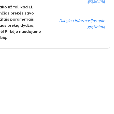
grąžinimą
ko už tai, kad El.
nčios prekės savo
kitais parametrais
Daugiau informacijos apie
alaus prekių dydžio,
grąžinimą
dėl Pirkėjo naudojamo
bių.