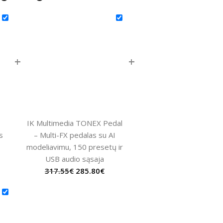
+
+
IK Multimedia TONEX Pedal
s
– Multi-FX pedalas su AI
modeliavimu, 150 presetų ir
USB audio sąsaja
317.55
€
285.80
€