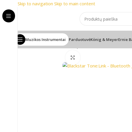
Skip to navigation
Skip to main content
nomiausi prekių ženklai
📞 Konsul
Muzikos Instrumentai
Parduotuvė
König & Meyer
Ernie B
Pradžia
/
Gitaros
/
Gitaros stiprintuvai
/
Blackstar Tone:L
Spustelėkite, jei norite p