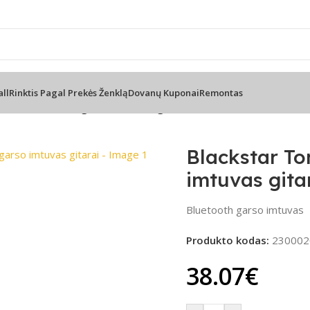
tacija telefonu
📦 Nemokamas pri
all
Rinktis Pagal Prekės Ženklą
Dovanų Kuponai
Remontas
ink – Bluetooth garso imtuvas gitarai
adidinti
Blackstar To
imtuvas gita
Bluetooth garso imtuvas
Produkto kodas:
230002
38.07
€