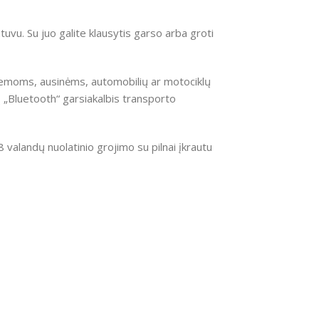
tuvu. Su juo galite klausytis garso arba groti
emoms, ausinėms, automobilių ar motociklų
ų „Bluetooth“ garsiakalbis transporto
 valandų nuolatinio grojimo su pilnai įkrautu