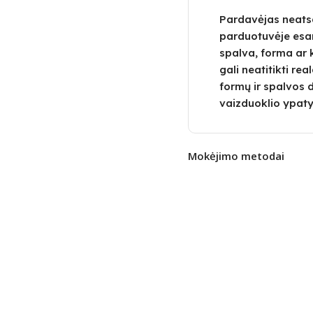
Pardavėjas neatsa
parduotuvėje esa
spalva, forma ar 
gali neatitikti re
formų ir spalvos 
vaizduoklio ypaty
Mokėjimo metodai