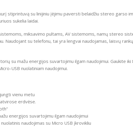
į stiprintuvą su linijiniu įėjimu paversti belaidžiu stereo garso im
iuos sukelia laidai.
A sistemoms, miksavimo pultams, AV sistemoms, namų stereo sist
au. Naudojant su telefonu, tai yra lengvai naudojamas, laisvų rank
atorių su mažu energijos suvartojimu ilgam naudojimui. Gaukite iki 8
 Micro-USB nuolatiniam naudojimui.
rijungti vienu metu
 atvirose erdvėse.
ooth“
mažu energijos suvartojimu ilgam naudojimui
 nuolatinis naudojimas su Micro USB įkrovikliu