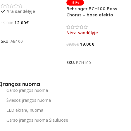
-51%
Behringer BCH100 Bass
Yra sandėlyje
Chorus – boso efekto
pedalas (B-Stock)
12.00
€
19.00
€
Į Krepšelį
Nėra sandėlyje
SKU:
AB100
19.00
€
39.00
€
Daugiau
SKU:
BCH100
Įrangos nuoma
Garso įrangos nuoma
Šviesos įrangos nuoma
LED ekranų nuoma
Garso įrangos nuoma Šiauliuose