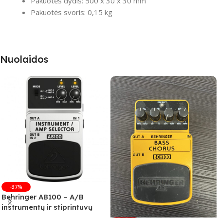
Pakuotės dydis: 500 x 30 x 30 mm
Pakuotės svoris: 0,15 kg
Nuolaidos
-37%
Behringer AB100 – A/B
instrumentų ir stiprintuvų
jungiklis