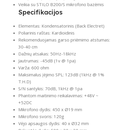
Veikia su STILO B200/S mikrofono bazėmis
Specifikacijos
Elementas: Kondensatorinis (Back Electret)
Poliarinis raštas: Kardioidinis
Rekomenduojamas garso priėmimo atstumas:
30-40 cm
Dažnių atsakas: 50Hz-18kHz
Jautrumas: -45dB (1v @ 1pa)
Varža: 600 ohm
Maksimalus įėjimo SPL: 123dB (1kHz @ 1%
T.H.D)
S/N santykis: 70dB, 1kHz @ 1pa
Phantom maitinimo reikalavimas: +48V ~
+52DC
Mikrofono dydis: 450 x Ø19 mm
Mikrofono svoris: 120g
Vėjo apsaugos dydis: 40 x Ø32 mm