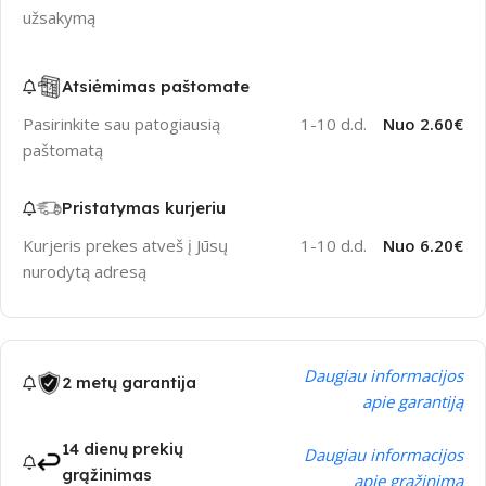
užsakymą
Atsiėmimas paštomate
Pasirinkite sau patogiausią
1-10 d.d.
Nuo 2.60€
paštomatą
Pristatymas kurjeriu
Kurjeris prekes atveš į Jūsų
1-10 d.d.
Nuo 6.20€
nurodytą adresą
Daugiau informacijos
2 metų garantija
apie garantiją
14 dienų prekių
Daugiau informacijos
grąžinimas
apie grąžinimą