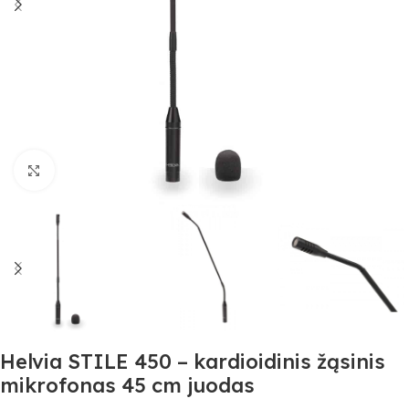
Spustelėkite, jei norite padidinti
Helvia STILE 450 – kardioidinis žąsinis
mikrofonas 45 cm juodas