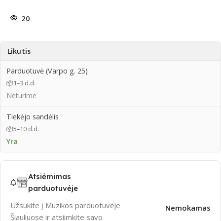
20
Likutis
Parduotuvė (Varpo g. 25)
📦
1–3 d.d.
Neturime
Tiekėjo sandėlis
📦
5–10 d.d.
Yra
Atsiėmimas
parduotuvėje
Užsukite į Muzikos parduotuvėje
Nemokamas
Šiauliuose ir atsiimkite savo