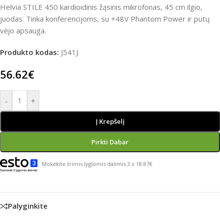
Helvia STILE 450 kardioidinis žąsinis mikrofonas, 45 cm ilgio,
juodas. Tinka konferencijoms, su +48V Phantom Power ir putų
vėjo apsauga.
Produkto kodas:
J541J
56.62
€
-
+
Į Krepšelį
Pirkti Dabar
Mokėkite trimis lygiomis dalimis 3 x 18.87€
Palyginkite