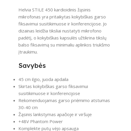
Helvia STILE 450 kardioidinis žąsinis
mikrofonas yra pritaikytas kokybiškas garso
fiksavimui susitikimuose ir konferencijose. Jo
dizainas leidžia tiksliai nustatyti mikrofono
padėtį, o kokybiškas kapsulės užtikrina tikslų
balso fiksavimą su minimaliu aplinkos triukšmo
įtraukimu.
Savybės
45 cm ilgio, juoda apdaila
Skirtas kokybiškas garso fiksavimui
susitikimuose ir konferencijose
Rekomenduojamas garso priėmimo atstumas
30-40 cm
Žąsinis lankstymas apačioje ir viršuje
+48V Phantom Power
Komplekte putų vėjo apsauga