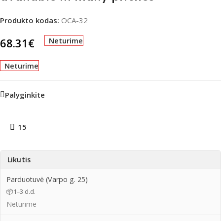
Produkto kodas:
OCA-32
68.31
€
Neturime
Neturime
Palyginkite
15
Likutis
Parduotuvė (Varpo g. 25)
📦
1–3 d.d.
Neturime