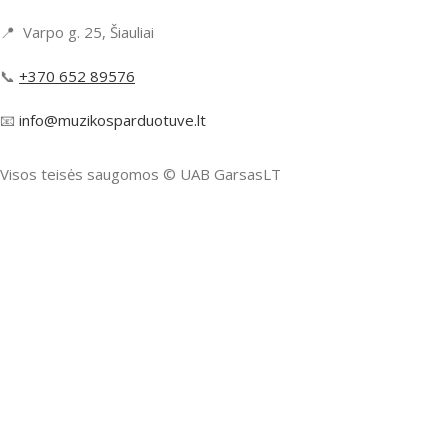
📍 Varpo g. 25, Šiauliai
📞
+370 652 89576
📧
info@muzikosparduotuve.lt
Visos teisės saugomos ©️ UAB GarsasLT