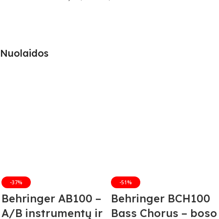
Nuolaidos
-37%
-51%
Behringer AB100 –
Behringer BCH100
A/B instrumentų ir
Bass Chorus – boso