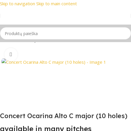
Skip to navigation
Skip to main content
ekių ženklai
📞 Konsultacija telefonu
📦 Nemokamas pristaty
Pradžia
/
Pučiamieji instrumentai
Spustelėkite, jei norite padidinti
Concert Ocarina Alto C major (10 holes)
available in many pitches