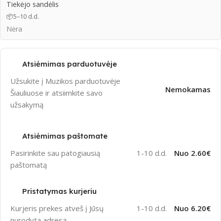
Tiekėjo sandėlis
📦
5–10 d.d.
Nėra
Atsiėmimas parduotuvėje
Užsukite į Muzikos parduotuvėje
Nemokamas
Šiauliuose ir atsiimkite savo
užsakymą
Atsiėmimas paštomate
Pasirinkite sau patogiausią
1-10 d.d.
Nuo 2.60€
paštomatą
Pristatymas kurjeriu
Kurjeris prekes atveš į Jūsų
1-10 d.d.
Nuo 6.20€
nurodytą adresą