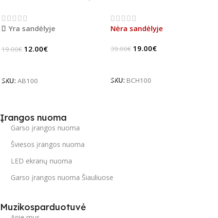
stiprintuvų
efekto pedalas (B-
jungiklis
Stock)
Yra sandėlyje
Nėra sandėlyje
19.00
€
12.00
€
39.00
€
19.00
€
Daugiau
Į Krepšelį
SKU:
BCH100
SKU:
AB100
Įrangos nuoma
Garso įrangos nuoma
Šviesos įrangos nuoma
LED ekranų nuoma
Garso įrangos nuoma Šiauliuose
Muzikosparduotuvė
Apie mus