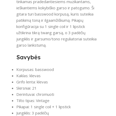
tinkamas pradedantiesiems muzikantams,
ieškantiems kokybiško garso ir patogumo. Ši
gitara turi basswood korpusą, kuris suteikia
patikimą toną ir ilgaamžiškumą. Pikapų
konfigūracija su 1 single coil ir 1 lipstick
užtikrina tikrą twang garsą, o 3 padėčių
jungiklis ir garsumo/tono reguliatoriai suteikia
garso lankstumą.
Savybės
Korpusas: basswood
Kaklas: klevas
Grifo lenta: klevas
Skirsniai: 21
Derintuvai: chromuoti
Tilto tipas: Vintage
Pikapai: 1 single coil + 1 lipstick
Jungiklis: 3 padėčių