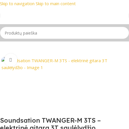
Skip to navigation
Skip to main content
rekių ženklai
📞 Konsultacija telefonu
📦 Nemokamas prista
Pradžia
/
Gitaros
Spustelėkite, jei norite padidinti
Soundsation TWANGER-M 3TS –
elektrinė gitara 3T saulėlydžio