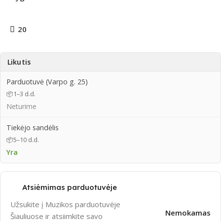
20
Likutis
Parduotuvė (Varpo g. 25)
📦
1–3 d.d.
Neturime
Tiekėjo sandėlis
📦
5–10 d.d.
Yra
Atsiėmimas parduotuvėje
Užsukite į Muzikos parduotuvėje
Nemokamas
Šiauliuose ir atsiimkite savo