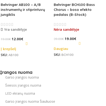
Behringer AB100 – A/B
Behringer BCH100 Bass
instrumentų ir stiprintuvų
Chorus – boso efekto
jungiklis
pedalas (B-Stock)
Yra sandėlyje
Nėra sandėlyje
19.00
€
12.00
€
39.00
€
19.00
€
Daugiau
Į krepšelį
SKU:
BCH100
SKU:
AB100
Įrangos nuoma
Garso įrangos nuoma
Šviesos įrangos nuoma
LED ekranų nuoma
Garso įrangos nuoma Šiauliuose