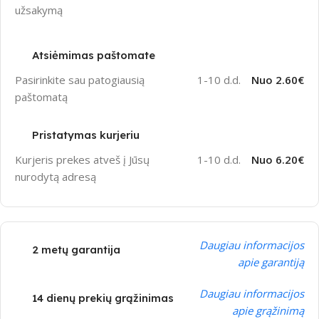
užsakymą
Atsiėmimas paštomate
Pasirinkite sau patogiausią
1-10 d.d.
Nuo 2.60€
paštomatą
Pristatymas kurjeriu
Kurjeris prekes atveš į Jūsų
1-10 d.d.
Nuo 6.20€
nurodytą adresą
Daugiau informacijos
2 metų garantija
apie garantiją
Daugiau informacijos
14 dienų prekių grąžinimas
apie grąžinimą