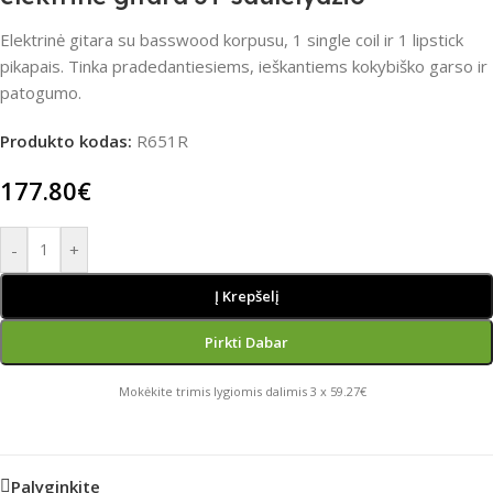
Elektrinė gitara su basswood korpusu, 1 single coil ir 1 lipstick
pikapais. Tinka pradedantiesiems, ieškantiems kokybiško garso ir
patogumo.
Produkto kodas:
R651R
177.80
€
-
+
Į Krepšelį
Pirkti Dabar
Mokėkite trimis lygiomis dalimis 3 x 59.27€
Palyginkite