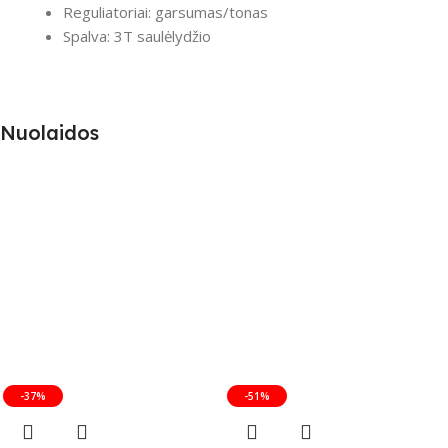
Reguliatoriai: garsumas/tonas
Spalva: 3T saulėlydžio
Nuolaidos
-37%
-51%