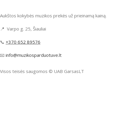
Aukštos kokybės muzikos prekės už prieinamą kainą.
📍 Varpo g. 25, Šiauliai
📞
+370 652 89576
📧
info@muzikosparduotuve.lt
Visos teisės saugomos ©️ UAB GarsasLT