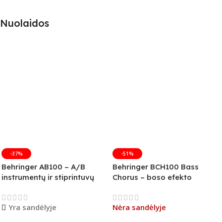
Nuolaidos
-37%
-51%
Behringer AB100 – A/B
Behringer BCH100 Bass
instrumentų ir stiprintuvų
Chorus – boso efekto
jungiklis
pedalas (B-Stock)
Yra sandėlyje
Nėra sandėlyje