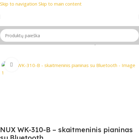
Skip to navigation
Skip to main content
ekių ženklai
📞 Konsultacija telefonu
📦 Nemokamas pristat
Pradžia
/
Klavišiniai instrumentai
/
Skaitmeninis pianinas
Spustelėkite, jei norite padidinti
NUX WK-310-B – skaitmeninis pianinas
su Bluetooth