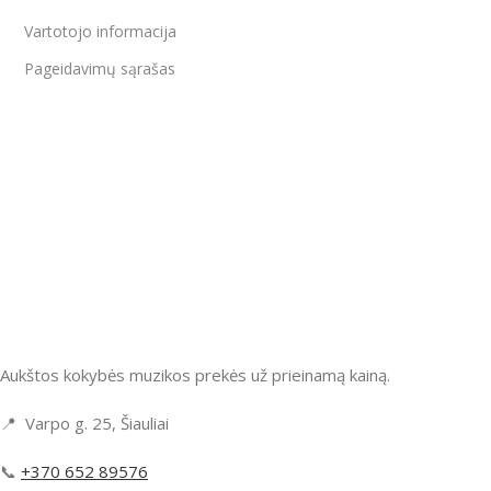
Vartotojo informacija
Pageidavimų sąrašas
Aukštos kokybės muzikos prekės už prieinamą kainą.
📍 Varpo g. 25, Šiauliai
📞
+370 652 89576