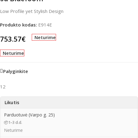
Low Profile yet Stylish Design
Produkto kodas:
E914E
753.57
€
Neturime
Neturime
Palyginkite
12
Likutis
Parduotuvė (Varpo g. 25)
📦
1–3 d.d.
Neturime