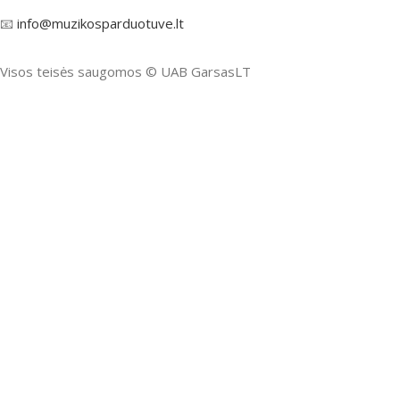
📧
info@muzikosparduotuve.lt
Visos teisės saugomos ©️ UAB GarsasLT