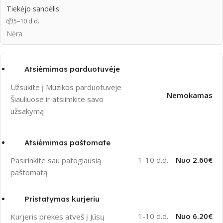
Tiekėjo sandėlis
📦
5–10 d.d.
Nėra
Atsiėmimas parduotuvėje
Užsukite į Muzikos parduotuvėje
Nemokamas
Šiauliuose ir atsiimkite savo
užsakymą
Atsiėmimas paštomate
1-10 d.d.
Nuo 2.60€
Pasirinkite sau patogiausią
paštomatą
Pristatymas kurjeriu
1-10 d.d.
Nuo 6.20€
Kurjeris prekes atveš į Jūsų