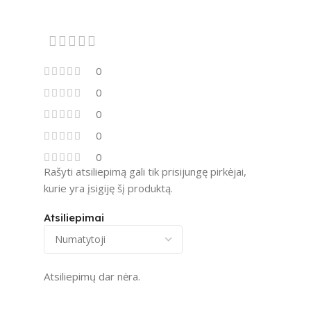
0
0
0
0
0
Rašyti atsiliepimą gali tik prisijungę pirkėjai,
kurie yra įsigiję šį produktą.
Atsiliepimai
Atsiliepimų dar nėra.