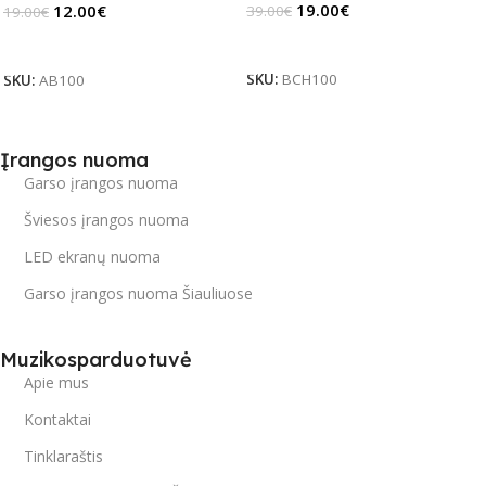
19.00
€
12.00
€
39.00
€
19.00
€
Daugiau
Į Krepšelį
SKU:
BCH100
SKU:
AB100
Įrangos nuoma
Garso įrangos nuoma
Šviesos įrangos nuoma
LED ekranų nuoma
Garso įrangos nuoma Šiauliuose
Muzikosparduotuvė
Apie mus
Kontaktai
Tinklaraštis