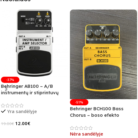
-37%
Behringer AB100 – A/B
instrumentų ir stiprintuvų
jungiklis
-51%
Behringer BCH100 Bass
Yra sandėlyje
Chorus – boso efekto
pedalas (B-Stock)
12.00
€
19.00
€
Į Krepšelį
Nėra sandėlyje