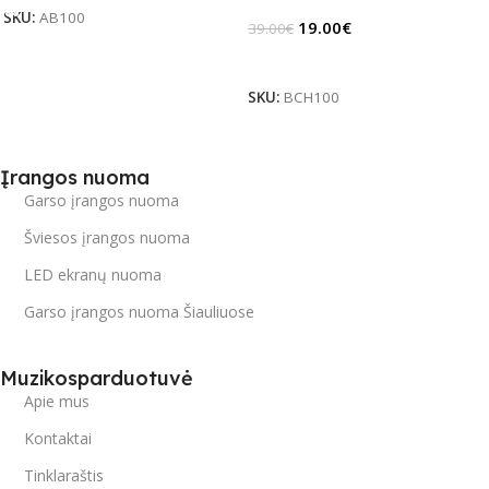
SKU:
AB100
19.00
€
39.00
€
Daugiau
SKU:
BCH100
Įrangos nuoma
Garso įrangos nuoma
Šviesos įrangos nuoma
LED ekranų nuoma
Garso įrangos nuoma Šiauliuose
Muzikosparduotuvė
Apie mus
Kontaktai
Tinklaraštis