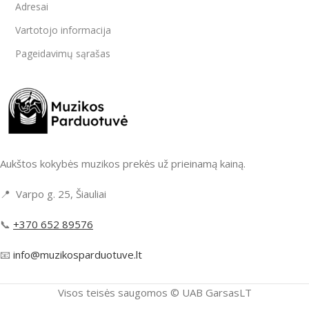
Adresai
Vartotojo informacija
Pageidavimų sąrašas
Aukštos kokybės muzikos prekės už prieinamą kainą.
📍 Varpo g. 25, Šiauliai
📞
+370 652 89576
📧
info@muzikosparduotuve.lt
Visos teisės saugomos ©️ UAB GarsasLT