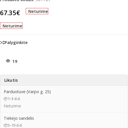
67.35
€
Neturime
Neturime
Palyginkite
19
Likutis
Parduotuvė (Varpo g. 25)
📦
1–3 d.d.
Neturime
Tiekėjo sandėlis
📦
5–10 d.d.