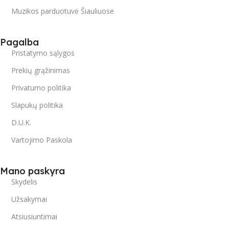
Muzikos parduotuvė Šiauliuose
Pagalba
Pristatymo sąlygos
Prekių grąžinimas
Privatumo politika
Slapukų politika
D.U.K.
Vartojimo Paskola
Mano paskyra
Skydelis
Užsakymai
Atsiusiuntimai