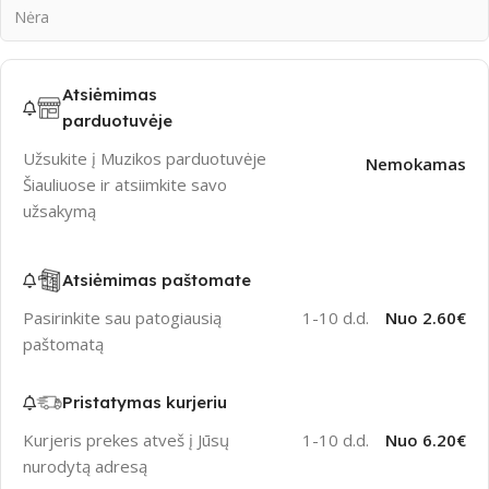
Nėra
Atsiėmimas
parduotuvėje
Užsukite į Muzikos parduotuvėje
Nemokamas
Šiauliuose ir atsiimkite savo
užsakymą
Atsiėmimas paštomate
Pasirinkite sau patogiausią
1-10 d.d.
Nuo 2.60€
paštomatą
Pristatymas kurjeriu
Kurjeris prekes atveš į Jūsų
1-10 d.d.
Nuo 6.20€
nurodytą adresą