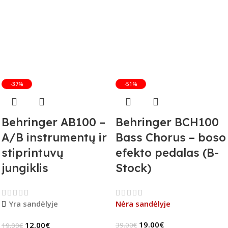
-37%
-51%
Behringer AB100 –
Behringer BCH100
A/B instrumentų ir
Bass Chorus – boso
stiprintuvų
efekto pedalas (B-
jungiklis
Stock)
Yra sandėlyje
Nėra sandėlyje
19.00
€
12.00
€
39.00
€
19.00
€