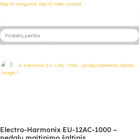
Skip to navigation
Skip to main content
 prekių ženklai
📞 Konsultacija telefonu
📦 Nemokamas prist
Pradžia
/
Gitaros
/
Gitarų priedai
Spustelėkite, jei norite padidinti
Electro-Harmonix EU-12AC-1000 –
pedalų maitinimo šaltinis