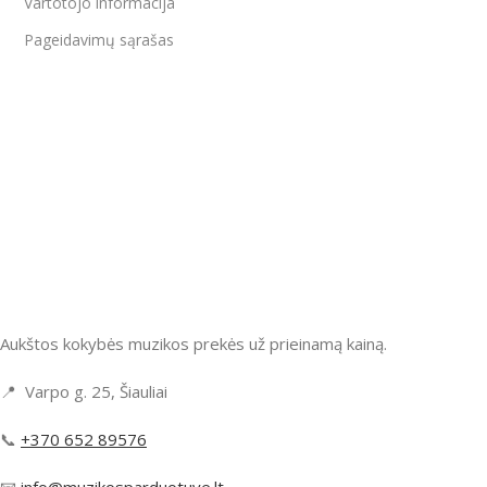
Vartotojo informacija
Pageidavimų sąrašas
Aukštos kokybės muzikos prekės už prieinamą kainą.
📍 Varpo g. 25, Šiauliai
📞
+370 652 89576