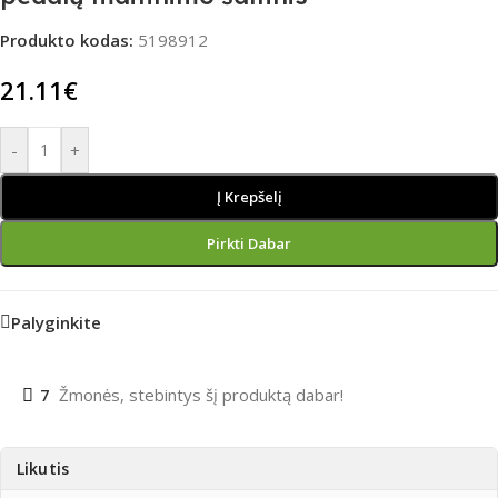
Produkto kodas:
5198912
21.11
€
-
+
Į Krepšelį
Pirkti Dabar
Palyginkite
7
Žmonės, stebintys šį produktą dabar!
Likutis