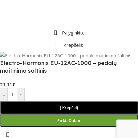
Palyginkite
Krepšelis
Electro-Harmonix EU-12AC-1000 – pedalų
maitinimo šaltinis
21.11
€
-
+
Į Krepšelį
Pirkti Dabar