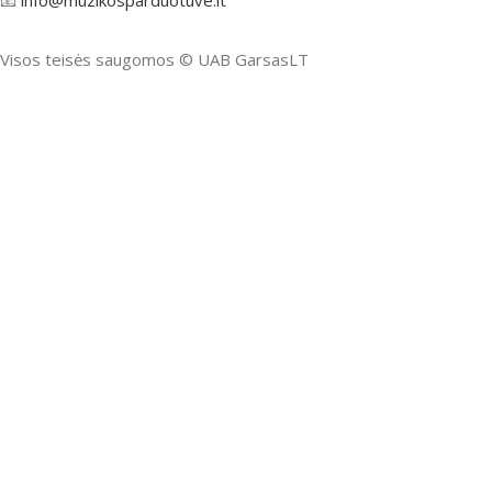
📧
info@muzikosparduotuve.lt
Visos teisės saugomos ©️ UAB GarsasLT