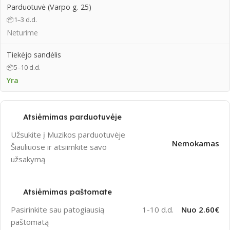
Parduotuvė (Varpo g. 25)
📦
1–3 d.d.
Neturime
Tiekėjo sandėlis
📦
5–10 d.d.
Yra
Atsiėmimas parduotuvėje
Užsukite į Muzikos parduotuvėje
Nemokamas
Šiauliuose ir atsiimkite savo
užsakymą
Atsiėmimas paštomate
Pasirinkite sau patogiausią
1-10 d.d.
Nuo 2.60€
paštomatą