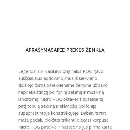
APRAŠYMAS
APIE PREKĖS ŽENKLĄ
Legendinis ir klasikinis originalus POG gavo
aukščiausius apdovanojimus iš kiekvieno
didžiojo žurnalo kiekviename žemyne už savo
nepriekaištingą polifoninį sekimą ir muzikinę
lankstumą. Micro POG oktaveris suteikia tą
patį tobulą sekimą ir sklandžią polifoniją
supaprastintoje konstrukcijoje. Dabar, turint
mažą pedalų plokštei tinkantį diecast korpusą,
Micro POG pateikia ir nustebins jus pirmą kartą