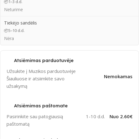
📦
1–3 d.d.
Neturime
Tiekėjo sandėlis
📦
5–10 d.d.
Nėra
Atsiėmimas parduotuvėje
Užsukite į Muzikos parduotuvėje
Nemokamas
Šiauliuose ir atsiimkite savo
užsakymą
Atsiėmimas paštomate
Pasirinkite sau patogiausią
1-10 d.d.
Nuo 2.60€
paštomatą