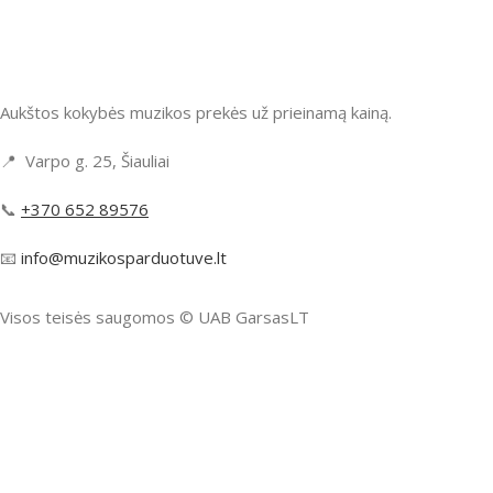
Aukštos kokybės muzikos prekės už prieinamą kainą.
📍 Varpo g. 25, Šiauliai
📞
+370 652 89576
📧
info@muzikosparduotuve.lt
Visos teisės saugomos ©️ UAB GarsasLT