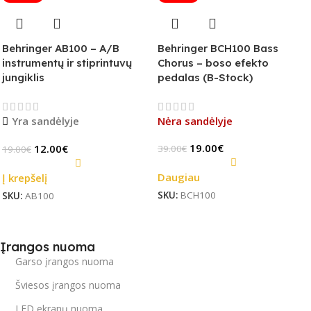
Behringer AB100 – A/B
Behringer BCH100 Bass
instrumentų ir stiprintuvų
Chorus – boso efekto
jungiklis
pedalas (B-Stock)
Yra sandėlyje
Nėra sandėlyje
19.00
€
12.00
€
39.00
€
19.00
€
Daugiau
Į krepšelį
SKU:
BCH100
SKU:
AB100
Įrangos nuoma
Garso įrangos nuoma
Šviesos įrangos nuoma
LED ekranų nuoma