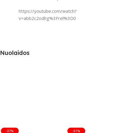
https://youtube.com/watch?
v=abb2c2odlIg%3Frel%3D0
Nuolaidos
-37%
-51%