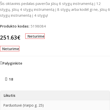
Šis oktavinis pedalas paverčia jūsų 6 stygų instrumentą į 12
stygų, jūsų 4 stygų instrumentą į 8 stygų arba kodėl gi ne, jūsų 6
stygų instrumentą į 4 stygų!
Produkto kodas:
5198084
251.63
€
Neturime
Neturime
Palyginkite
18
Likutis
Parduotuvė (Varpo g. 25)