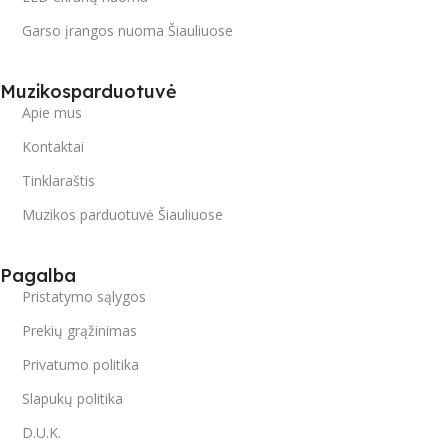
Garso įrangos nuoma Šiauliuose
Muzikosparduotuvė
Apie mus
Kontaktai
Tinklaraštis
Muzikos parduotuvė Šiauliuose
Pagalba
Pristatymo sąlygos
Prekių grąžinimas
Privatumo politika
Slapukų politika
D.U.K.