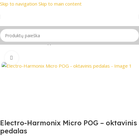
Skip to navigation
Skip to main content
prekių ženklai
📞 Konsultacija telefonu
📦 Nemokamas prista
Pradžia
/
Gitaros
/
Gitarų priedai
Spustelėkite, jei norite padidinti
Electro-Harmonix Micro POG – oktavinis
pedalas