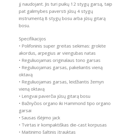
jį naudojant. Jis turi puikų 12 stygų garsą, taip
pat galimybes paversti jūsų 4 stygų
instrumentą 8 stygų bosu arba jūsų gitarą
bosu.
Specifikacijos
• Polifoninis super greitas sekimas: grokite
akordus, arpegius ar viengubas natas
• Reguliuojamas originalaus tono garsas
• Reguliuojamas garsas, pakeliantis vieną
oktavą
• Reguliuojamas garsas, leidžiantis žemyn
vieną oktavą
• Lengvai paverčia jūsų gitarą bosu
• Bažnyčios organo iki Hammond tipo organo
garsai
• Sausas išėjimo jack
• Tvirtas ir kompaktiškas die-cast korpusas
• Maitinimo šaltinis įtrauktas