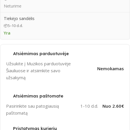
Neturime
Tiekėjo sandėlis
📦
5–10 d.d.
Yra
Atsiėmimas parduotuvėje
Užsukite į Muzikos parduotuvėje
Nemokamas
Šiauliuose ir atsiimkite savo
užsakymą
Atsiėmimas paštomate
Pasirinkite sau patogiausią
1-10 d.d.
Nuo 2.60€
paštomatą
Pristatymas kurjeriu