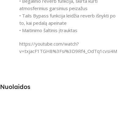
• Begalinio reverb funkcija, skirta kurti
atmosferinius garsinius peizažus
• Tails Bypass funkcija leidžia reverb išnykti po
to, kai pedalą apeinate
• Maitinimo šaltinis įtrauktas
https://youtube.com/watch?
v=txjacF1TGH8%3Fsi%3D9Rf4_OdTq1cvsi4M
Nuolaidos