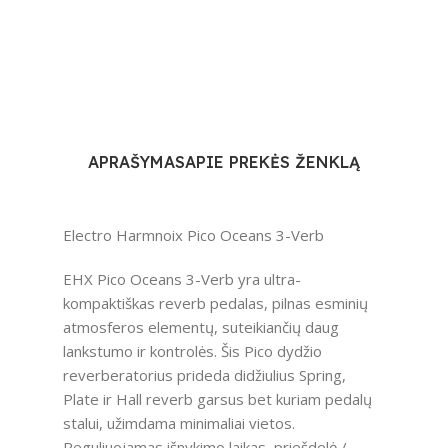
APRAŠYMAS
APIE PREKĖS ŽENKLĄ
Electro Harmnoix Pico Oceans 3-Verb
EHX Pico Oceans 3-Verb yra ultra-
kompaktiškas reverb pedalas, pilnas esminių
atmosferos elementų, suteikiančių daug
lankstumo ir kontrolės. Šis Pico dydžio
reverberatorius prideda didžiulius Spring,
Plate ir Hall reverb garsus bet kuriam pedalų
stalui, užimdama minimaliai vietos.
Reguliuojamas išnykimo laikas, priešdelė /