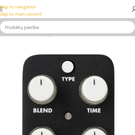
Skip to navigation
 ženklai
📞 Konsultacija telefonu
📦 Nemokamas pristatymas
Skip to main content
Pradžia
/
Gitaros
/
Gitarų priedai