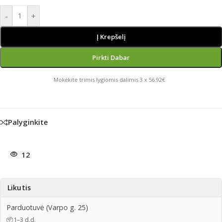
-
+
Į Krepšelį
Pirkti Dabar
Mokėkite trimis lygiomis dalimis 3 x 56.92€
Palyginkite
12
Likutis
Parduotuvė (Varpo g. 25)
📦
1–3 d.d.