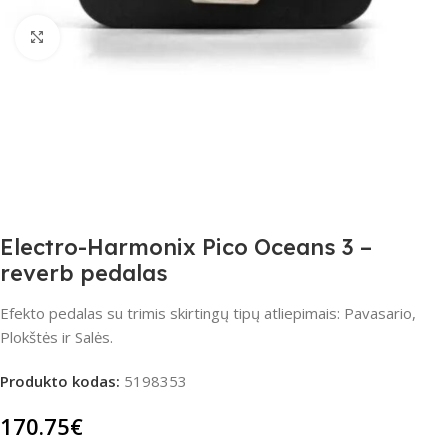
Spustelėkite, jei norite padidinti
Electro-Harmonix Pico Oceans 3 –
reverb pedalas
Efekto pedalas su trimis skirtingų tipų atliepimais: Pavasario,
Plokštės ir Salės.
Produkto kodas:
5198353
170.75
€