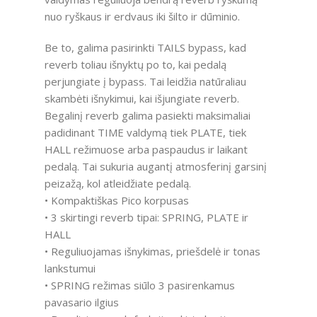
nuo ryškaus ir erdvaus iki šilto ir dūminio.
Be to, galima pasirinkti TAILS bypass, kad
reverb toliau išnyktų po to, kai pedalą
perjungiate į bypass. Tai leidžia natūraliau
skambėti išnykimui, kai išjungiate reverb.
Begalinį reverb galima pasiekti maksimaliai
padidinant TIME valdymą tiek PLATE, tiek
HALL režimuose arba paspaudus ir laikant
pedalą. Tai sukuria augantį atmosferinį garsinį
peizažą, kol atleidžiate pedalą.
• Kompaktiškas Pico korpusas
• 3 skirtingi reverb tipai: SPRING, PLATE ir
HALL
• Reguliuojamas išnykimas, priešdelė ir tonas
lankstumui
• SPRING režimas siūlo 3 pasirenkamus
pavasario ilgius