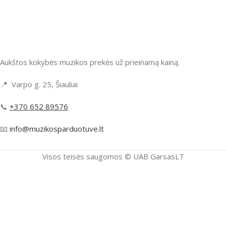
Aukštos kokybės muzikos prekės už prieinamą kainą.
📍 Varpo g. 25, Šiauliai
📞
+370 652 89576
📧
info@muzikosparduotuve.lt
Visos teisės saugomos ©️ UAB GarsasLT