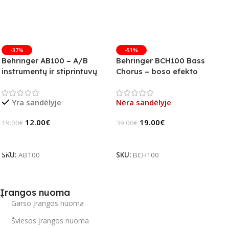
-37%
-51%
Behringer AB100 – A/B
Behringer BCH100 Bass
instrumentų ir stiprintuvų
Chorus – boso efekto
jungiklis
pedalas (B-Stock)
Yra sandėlyje
Nėra sandėlyje
12.00
€
19.00
€
19.00
€
39.00
€
Į Krepšelį
Daugiau
SKU:
AB100
SKU:
BCH100
Įrangos nuoma
Garso įrangos nuoma
Šviesos įrangos nuoma