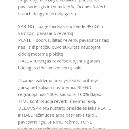
pavasario ilgis ir tonas leidžia Oceans 3-Verb
sukurti daugybę erdvių garsų.
SPRING – pagerbia klasikinį Fender® 6G15
vamzdinį pavasario reverbą
PLATE – sodrus, šiltas reverb, pavadintas taip,
nes jis iš pradžių buvo sukurtas naudojant
didelę metalinę plokštę
HALL – turtingas reverberuojantis garsas,
būdingas dideliam koncertų salei
Išsamus valdymo rinkinys leidžia pritaikyti
garsą bet kokiam nustatymui. BLEND
reguliuoja nuo 100% sauso iki 100% šlapio.
TIME kontroliuoja reverb išnykimo laiką.
DELAY/SPRING nustato priešdelės laiką PLATE
ir HALL režimuose arba pasirenka tarp 3
pavasario ilgių SPRING režime. TONE
valdymas reguliuoja bendrą reverb ryškumą