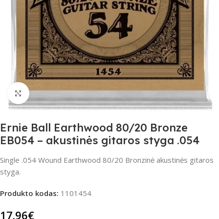
Spustelėkite, jei norite padidinti
Ernie Ball Earthwood 80/20 Bronze
EB054 – akustinės gitaros styga .054
Single .054 Wound Earthwood 80/20 Bronzinė akustinės gitaros
styga.
Produkto kodas:
1101454
17.96
€