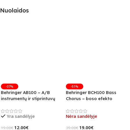
Nuolaidos
-37%
-51%
Behringer AB100 – A/B
Behringer BCH100 Bass
instrumentų ir stiprintuvų
Chorus – boso efekto
jungiklis
pedalas (B-Stock)
Yra sandėlyje
Nėra sandėlyje
12.00
€
19.00
€
19.00
€
39.00
€