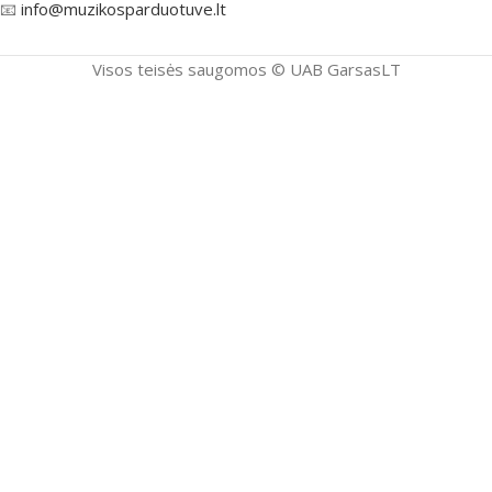
📧
info@muzikosparduotuve.lt
Visos teisės saugomos ©️ UAB GarsasLT