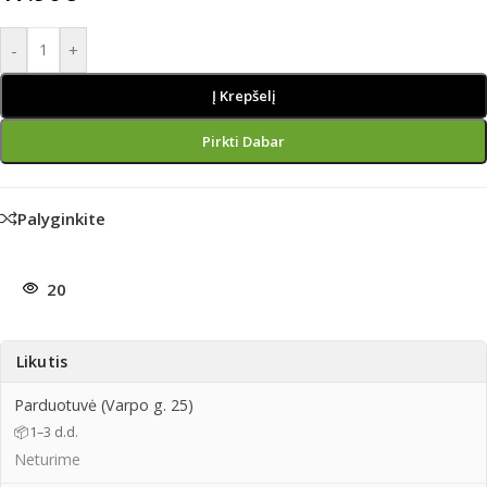
-
+
Į Krepšelį
Pirkti Dabar
Palyginkite
20
Likutis
Parduotuvė (Varpo g. 25)
📦
1–3 d.d.
Neturime