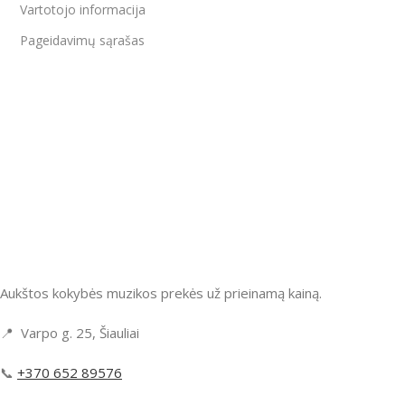
Vartotojo informacija
Pageidavimų sąrašas
Aukštos kokybės muzikos prekės už prieinamą kainą.
📍 Varpo g. 25, Šiauliai
📞
+370 652 89576