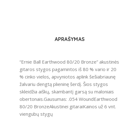
APRAŠYMAS
“Ernie Ball Earthwood 80/20 Bronze” akustinės
gitaros stygos pagamintos iš 80 % vario ir 20
% cinko vielos, apvyniotos aplink šešiabriaunę
žalvariu dengtą plieninę šerdį. Šios stygos
skleidžia aiškų, skambantį garsą su maloniais
obertonais.Gausumas: .054 WoundEarthwood
80/20 BronzeAkustinei gitaraiKainos už 6 vnt.
viengubų stygų