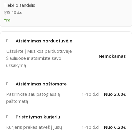
Tiekėjo sandėlis
📦
5–10 d.d.
Yra
Atsiėmimas parduotuvėje
Užsukite į Muzikos parduotuvėje
Nemokamas
Šiauliuose ir atsiimkite savo
užsakymą
Atsiėmimas paštomate
Pasirinkite sau patogiausią
1-10 d.d.
Nuo 2.60€
paštomatą
Pristatymas kurjeriu
Kurjeris prekes atveš į Jūsų
1-10 d.d.
Nuo 6.20€