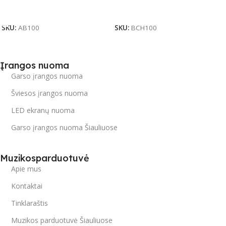
Į Krepšelį
Daugiau
SKU:
AB100
SKU:
BCH100
Įrangos nuoma
Garso įrangos nuoma
Šviesos įrangos nuoma
LED ekranų nuoma
Garso įrangos nuoma Šiauliuose
Muzikosparduotuvė
Apie mus
Kontaktai
Tinklaraštis
Muzikos parduotuvė Šiauliuose