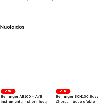
Nuolaidos
-37%
-51%
Behringer AB100 – A/B
Behringer BCH100 Bass
instrumentų ir stiprintuvų
Chorus – boso efekto
jungiklis
pedalas (B-Stock)