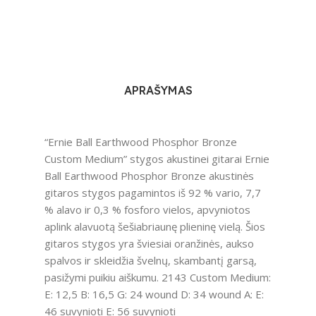
APRAŠYMAS
“Ernie Ball Earthwood Phosphor Bronze
Custom Medium” stygos akustinei gitarai Ernie
Ball Earthwood Phosphor Bronze akustinės
gitaros stygos pagamintos iš 92 % vario, 7,7
% alavo ir 0,3 % fosforo vielos, apvyniotos
aplink alavuotą šešiabriaunę plieninę vielą. Šios
gitaros stygos yra šviesiai oranžinės, aukso
spalvos ir skleidžia švelnų, skambantį garsą,
pasižymi puikiu aiškumu. 2143 Custom Medium:
E: 12,5 B: 16,5 G: 24 wound D: 34 wound A: E:
46 suvynioti E: 56 suvynioti