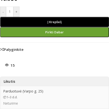
-
+
Į Krepšelį
Pirkti Dabar
Palyginkite
15
Likutis
Parduotuvė (Varpo g. 25)
📦
1–3 d.d.
Neturime