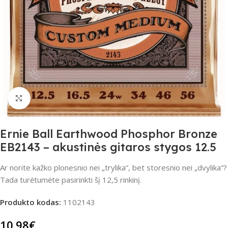
Spustelėkite, jei norite padidinti
Ernie Ball Earthwood Phosphor Bronze
EB2143 – akustinės gitaros stygos 12.5
Ar norite kažko plonesnio nei „trylika“, bet storesnio nei „dvylika“?
Tada turėtumėte pasirinkti šį 12,5 rinkinį.
Produkto kodas:
1102143
10.98
€