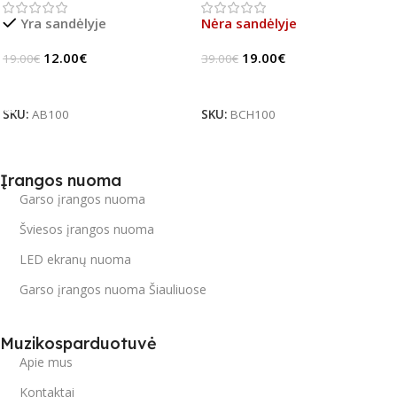
Yra sandėlyje
Nėra sandėlyje
12.00
€
19.00
€
19.00
€
39.00
€
Į Krepšelį
Daugiau
SKU:
AB100
SKU:
BCH100
Įrangos nuoma
Garso įrangos nuoma
Šviesos įrangos nuoma
LED ekranų nuoma
Garso įrangos nuoma Šiauliuose
Muzikosparduotuvė
Apie mus
Kontaktai