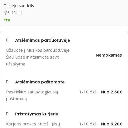
Tiekėjo sandėlis
📦
5–10 d.d.
Yra
Atsiėmimas parduotuvėje
Užsukite į Muzikos parduotuvėje
Nemokamas
Šiauliuose ir atsiimkite savo
užsakymą
Atsiėmimas paštomate
Pasirinkite sau patogiausią
1-10 d.d.
Nuo 2.60€
paštomatą
Pristatymas kurjeriu
Kurjeris prekes atveš į Jūsų
1-10 d.d.
Nuo 6.20€