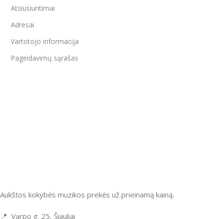
Atsiusiuntimai
Adresai
Vartotojo informacija
Pageidavimų sąrašas
Aukštos kokybės muzikos prekės už prieinamą kainą.
📍 Varpo g. 25, Šiauliai