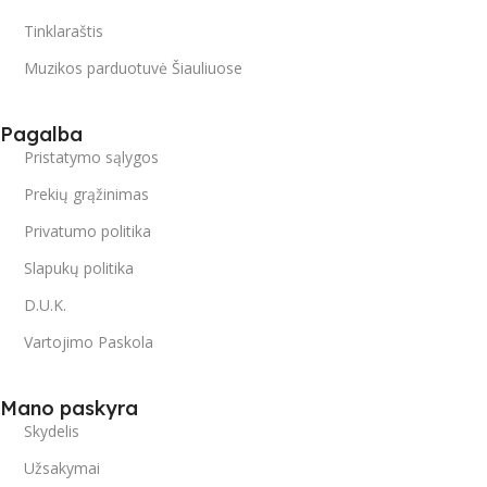
Tinklaraštis
Muzikos parduotuvė Šiauliuose
Pagalba
Pristatymo sąlygos
Prekių grąžinimas
Privatumo politika
Slapukų politika
D.U.K.
Vartojimo Paskola
Mano paskyra
Skydelis
Užsakymai