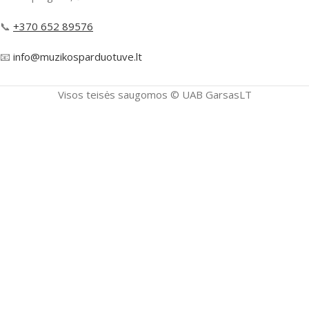
📞
+370 652 89576
📧
info@muzikosparduotuve.lt
Visos teisės saugomos ©️ UAB GarsasLT