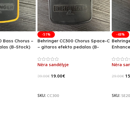
-51%
-48%
0 Bass Chorus –
Behringer CC300 Chorus Space-C
Behring
las (B-Stock)
– gitaros efekto pedalas (B-
Enhance
Stock)
Stock)
Nėra sandėlyje
Nėra san
19.00
€
15
39.00
€
29.00
€
Daugiau
Daugia
SKU:
CC300
SKU:
SE2