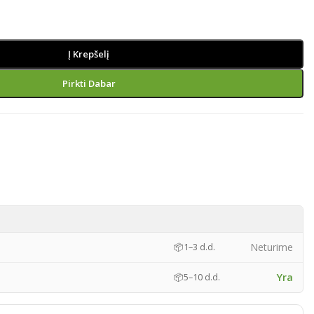
Į Krepšelį
Pirkti Dabar
)
Neturime
📦
1–3 d.d.
Yra
📦
5–10 d.d.