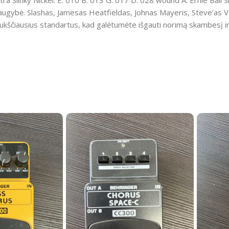
a Slinky Nickel: E: 010 B: 013 G: 017 D: 028 wound A: Ernie Ball Slink
a daugybė. Slashas, Jamesas Heatfieldas, Johnas Mayeris, Steve’as Va
kščiausius standartus, kad galėtumėte išgauti norimą skambesį ir