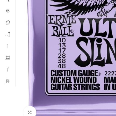
Spustelėkite, jei norite padidinti