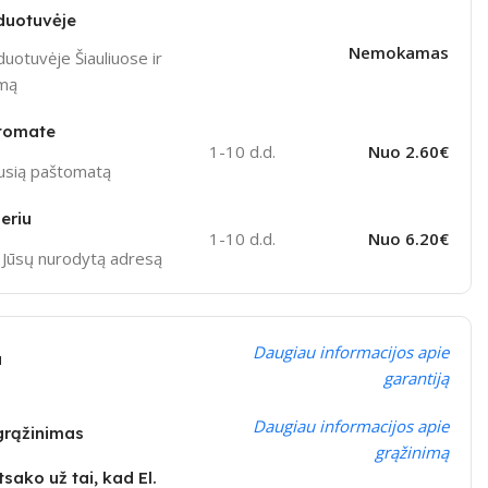
duotuvėje
Nemokamas
uotuvėje Šiauliuose ir
ymą
tomate
1-10 d.d.
Nuo 2.60€
ausią paštomatą
eriu
1-10 d.d.
Nuo 6.20€
į Jūsų nurodytą adresą
Daugiau informacijos apie
a
garantiją
Daugiau informacijos apie
 grąžinimas
grąžinimą
sako už tai, kad El.