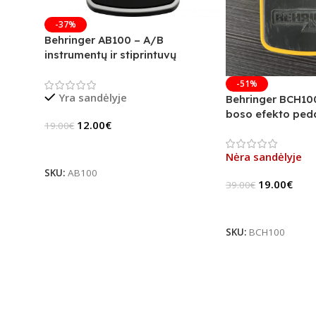
-37%
Behringer AB100 – A/B
instrumentų ir stiprintuvų
jungiklis
-51%
Yra sandėlyje
Behringer BCH10
boso efekto peda
12.00
€
19.00
€
Į Krepšelį
Nėra sandėlyje
SKU:
AB100
19.00
€
39.00
€
Daugiau
SKU:
BCH100