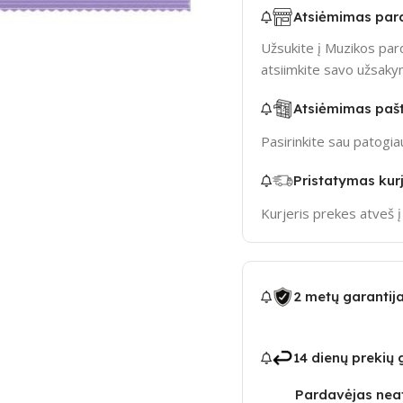
Atsiėmimas par
Užsukite į Muzikos pard
atsiimkite savo užsak
Atsiėmimas paš
Pasirinkite sau patogi
Pristatymas kurj
Kurjeris prekes atveš 
2 metų garantij
14 dienų prekių
Pardavėjas neat