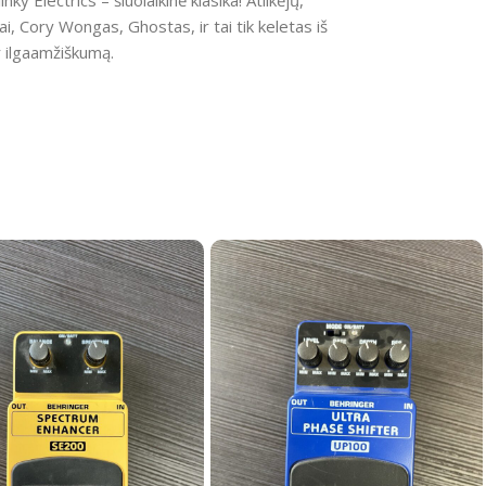
y Electrics – šiuolaikinė klasika! Atlikėjų,
i, Cory Wongas, Ghostas, ir tai tik keletas iš
 ilgaamžiškumą.