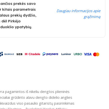
sančios prekės savo
r kitais parametrais
Daugiau informacijos apie
realaus prekių dydžio,
grąžinimą
 dėl Pirkėjo
duoklio ypatybių.
s yra pagamintos iš nikeliu dengtos plieninės
cialiai grūdinto alavu dengto didelio anglies
 akivaizdus viso pasaulio gitaristų pasirinkimas