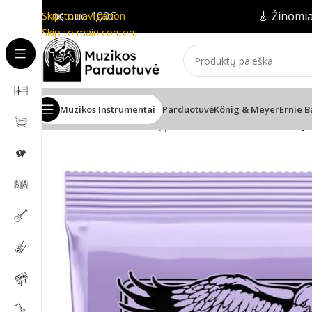
atymas nuo 100€
Skip to navigation
🎸 Žinomiausi pr
Skip to main content
Muzikos Instrumentai
Parduotuvė
König & Meyer
Ernie B
Pradžia
/
Gitaros
/
Gitarų priedai
/
Ernie Ball Ultra Slink