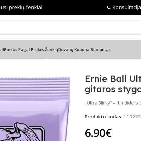
ekių ženklai
📞 Konsultacija tele
all
Rinktis Pagal Prekės Ženklą
Dovanų Kuponai
Remontas
y EB2227 – elektrinės gitaros stygos 10-48
Ernie Ball Ul
gitaros styg
„Ultra Slinky“ – itin didelis
Produkto kodas:
110222
6.90
€