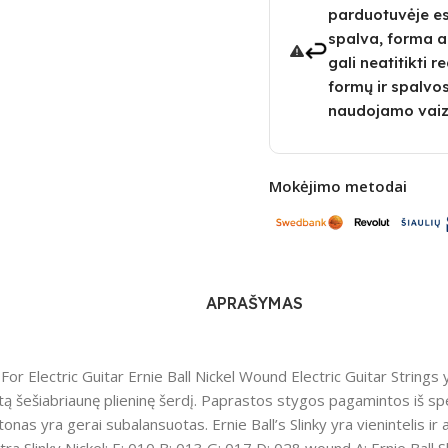
parduotuvėje e
spalva, forma a
gali neatitikti 
formų ir spalvos
naudojamo vaiz
Mokėjimo metodai
APRAŠYMAS
gs For Electric Guitar Ernie Ball Nickel Wound Electric Guitar String
tą šešiabriaunę plieninę šerdį. Paprastos stygos pagamintos iš spe
tonas yra gerai subalansuotas. Ernie Ball’s Slinky yra vienintelis ir