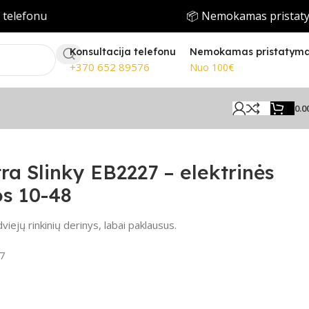
fonu
📦 Nemokamas pristatymas 
Konsultacija telefonu
Nemokamas pristatym
+370 652 89576
Nuo 100€
0.0
tra Slinky EB2227 – elektrinės
os 10-48
 dviejų rinkinių derinys, labai paklausus.
7