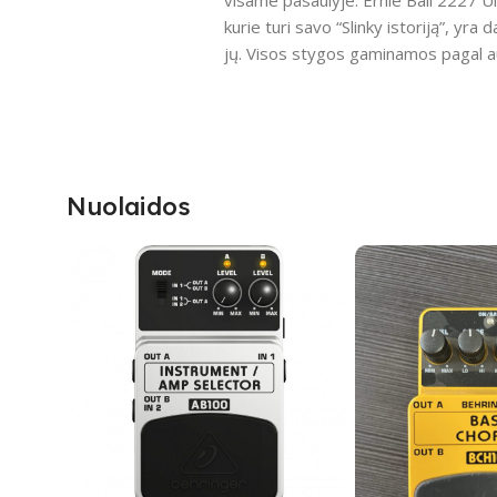
visame pasaulyje. Ernie Ball 2227 Ultr
kurie turi savo “Slinky istoriją”, yr
jų. Visos stygos gaminamos pagal au
Nuolaidos