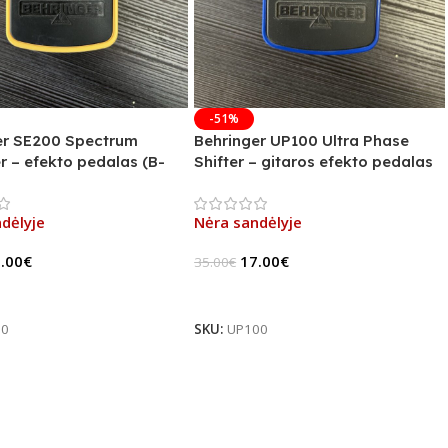
-51%
er SE200 Spectrum
Behringer UP100 Ultra Phase
r – efekto pedalas (B-
Shifter – gitaros efekto pedalas
(B-Stock)
dėlyje
Nėra sandėlyje
.00
€
17.00
€
35.00
€
u
Daugiau
00
SKU:
UP100