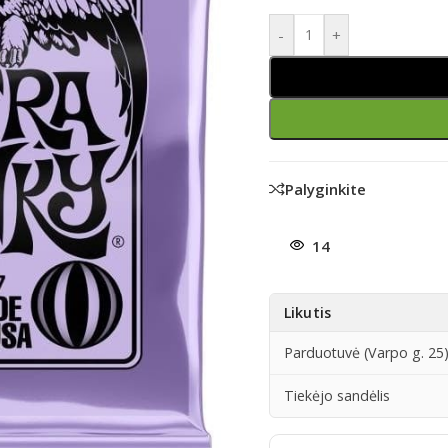
-
+
Palyginkite
14
Likutis
Parduotuvė (Varpo g. 25
Tiekėjo sandėlis