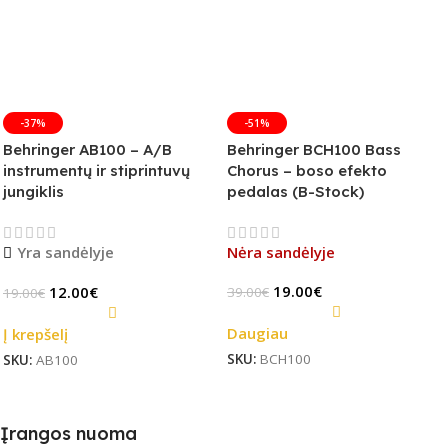
-37%
-51%
Behringer AB100 – A/B
Behringer BCH100 Bass
instrumentų ir stiprintuvų
Chorus – boso efekto
jungiklis
pedalas (B-Stock)
Yra sandėlyje
Nėra sandėlyje
19.00
€
12.00
€
39.00
€
19.00
€
Daugiau
Į krepšelį
SKU:
BCH100
SKU:
AB100
Įrangos nuoma