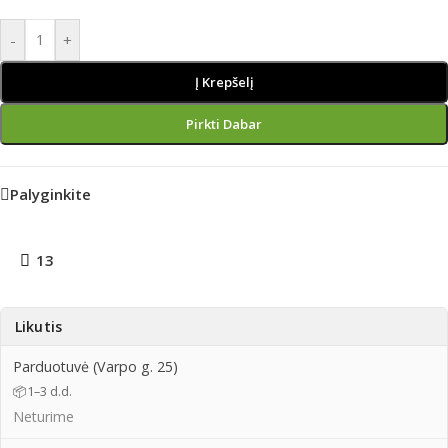
-
+
Į Krepšelį
Pirkti Dabar
Palyginkite
13
Likutis
Parduotuvė (Varpo g. 25)
📦
1–3 d.d.
Neturime