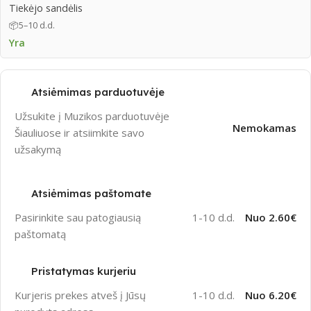
Tiekėjo sandėlis
📦
5–10 d.d.
Yra
Atsiėmimas parduotuvėje
Užsukite į Muzikos parduotuvėje
Nemokamas
Šiauliuose ir atsiimkite savo
užsakymą
Atsiėmimas paštomate
Pasirinkite sau patogiausią
1-10 d.d.
Nuo 2.60€
paštomatą
Pristatymas kurjeriu
Kurjeris prekes atveš į Jūsų
1-10 d.d.
Nuo 6.20€