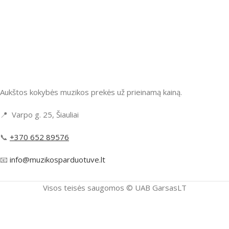
Aukštos kokybės muzikos prekės už prieinamą kainą.
📍 Varpo g. 25, Šiauliai
📞
+370 652 89576
📧
info@muzikosparduotuve.lt
Visos teisės saugomos ©️ UAB GarsasLT