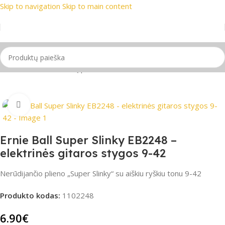
Skip to navigation
Skip to main content
rekių ženklai
📞 Konsultacija telefonu
📦 Nemokamas pristat
Pradžia
/
Gitaros
/
Gitarų priedai
Spustelėkite, jei norite padidinti
Ernie Ball Super Slinky EB2248 –
elektrinės gitaros stygos 9-42
Nerūdijančio plieno „Super Slinky“ su aiškiu ryškiu tonu 9-42
Produkto kodas:
1102248
6.90
€