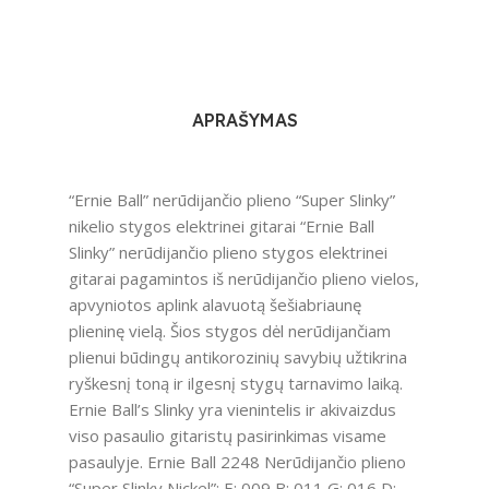
APRAŠYMAS
“Ernie Ball” nerūdijančio plieno “Super Slinky”
nikelio stygos elektrinei gitarai “Ernie Ball
Slinky” nerūdijančio plieno stygos elektrinei
gitarai pagamintos iš nerūdijančio plieno vielos,
apvyniotos aplink alavuotą šešiabriaunę
plieninę vielą. Šios stygos dėl nerūdijančiam
plienui būdingų antikorozinių savybių užtikrina
ryškesnį toną ir ilgesnį stygų tarnavimo laiką.
Ernie Ball’s Slinky yra vienintelis ir akivaizdus
viso pasaulio gitaristų pasirinkimas visame
pasaulyje. Ernie Ball 2248 Nerūdijančio plieno
“Super Slinky Nickel”: E: 009 B: 011 G: 016 D: