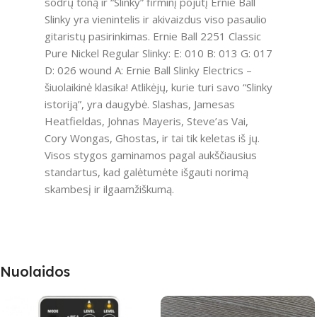
sodrų toną ir “Slinky” firminį pojūtį Ernie Ball
Slinky yra vienintelis ir akivaizdus viso pasaulio
gitaristų pasirinkimas. Ernie Ball 2251 Classic
Pure Nickel Regular Slinky: E: 010 B: 013 G: 017
D: 026 wound A: Ernie Ball Slinky Electrics –
šiuolaikinė klasika! Atlikėjų, kurie turi savo “Slinky
istoriją”, yra daugybė. Slashas, Jamesas
Heatfieldas, Johnas Mayeris, Steve’as Vai,
Cory Wongas, Ghostas, ir tai tik keletas iš jų.
Visos stygos gaminamos pagal aukščiausius
standartus, kad galėtumėte išgauti norimą
skambesį ir ilgaamžiškumą.
Nuolaidos