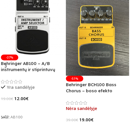
-37%
Behringer AB100 – A/B
instrumentų ir stiprintuvų
jungiklis
-51%
Behringer BCH100 Bass
Yra sandėlyje
Chorus – boso efekto
pedalas (B-Stock)
12.00
€
19.00
€
Į Krepšelį
Nėra sandėlyje
SKU:
AB100
19.00
€
39.00
€
Daugiau