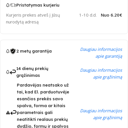
Pristatymas kurjeriu
Kurjeris prekes atveš į Jūsų
1-10 d.d.
Nuo 6.20€
nurodytą adresą
Daugiau informacijos
2 metų garantija
apie garantiją
14 dienų prekių
Daugiau informacijos
grąžinimas
apie grąžinimą
Pardavėjas neatsako už
tai, kad El. parduotuvėje
esančios prekės savo
spalva, forma ar kitais
Daugiau informacijos
parametrais gali
apie grąžinimą
neatitikti realaus prekių
dydžio, formų ir spalvos