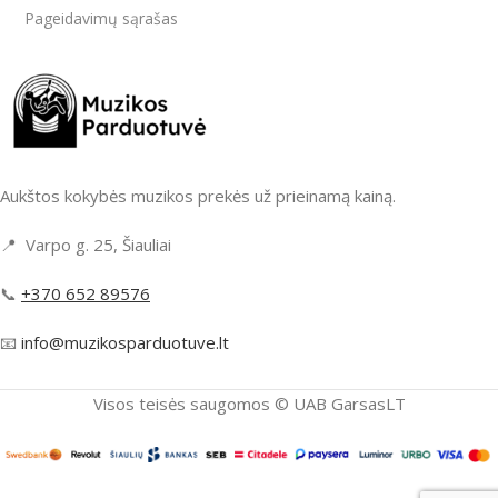
Pageidavimų sąrašas
Aukštos kokybės muzikos prekės už prieinamą kainą.
📍 Varpo g. 25, Šiauliai
📞
+370 652 89576
📧
info@muzikosparduotuve.lt
Visos teisės saugomos ©️ UAB GarsasLT
Ernie Ball
Classic Pure