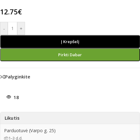
12.75
€
-
+
Į Krepšelį
Pirkti Dabar
Palyginkite
18
Likutis
Parduotuvė (Varpo g. 25)
📦
1–3 d.d.