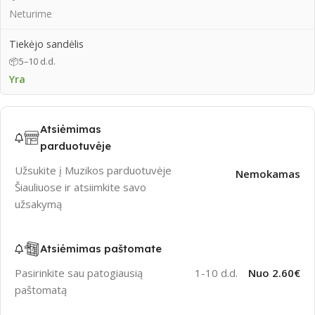
Neturime
Tiekėjo sandėlis
📦
5–10 d.d.
Yra
Atsiėmimas
parduotuvėje
Užsukite į Muzikos parduotuvėje
Nemokamas
Šiauliuose ir atsiimkite savo
užsakymą
Atsiėmimas paštomate
Pasirinkite sau patogiausią
1-10 d.d.
Nuo 2.60€
paštomatą