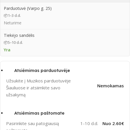
Parduotuvė (Varpo g. 25)
📦
1–3 d.d.
Neturime
Tiekėjo sandėlis
📦
5–10 d.d.
Yra
Atsiėmimas parduotuvėje
Užsukite į Muzikos parduotuvėje
Nemokamas
Šiauliuose ir atsiimkite savo
užsakymą
Atsiėmimas paštomate
1-10 d.d.
Nuo 2.60€
Pasirinkite sau patogiausią