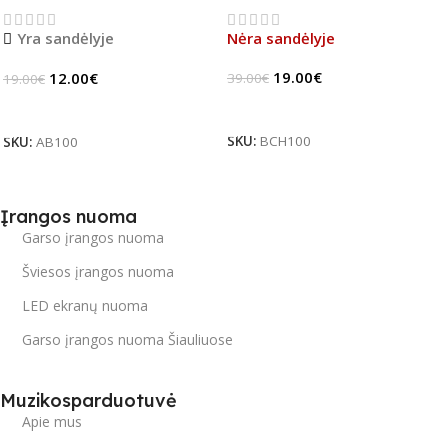
Yra sandėlyje
Nėra sandėlyje
19.00
€
12.00
€
39.00
€
19.00
€
Daugiau
Į Krepšelį
SKU:
BCH100
SKU:
AB100
Įrangos nuoma
Garso įrangos nuoma
Šviesos įrangos nuoma
LED ekranų nuoma
Garso įrangos nuoma Šiauliuose
Muzikosparduotuvė
Apie mus