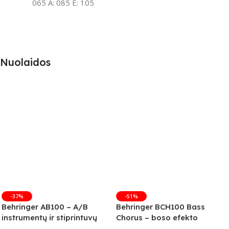
065 A: 085 E: 105
Nuolaidos
-37%
-51%
Behringer AB100 – A/B
Behringer BCH100 Bass
instrumentų ir stiprintuvų
Chorus – boso efekto
jungiklis
pedalas (B-Stock)