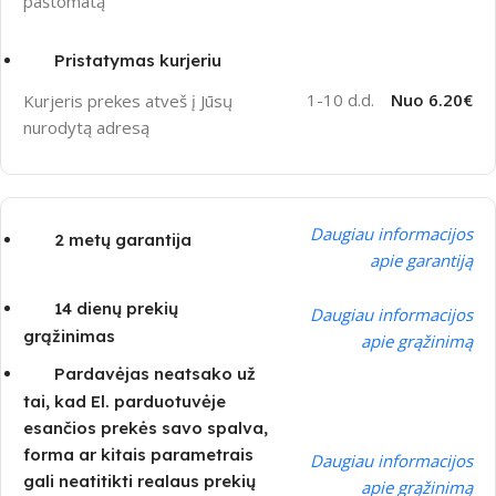
paštomatą
Pristatymas kurjeriu
1-10 d.d.
Nuo 6.20€
Kurjeris prekes atveš į Jūsų
nurodytą adresą
Daugiau informacijos
2 metų garantija
apie garantiją
14 dienų prekių
Daugiau informacijos
grąžinimas
apie grąžinimą
Pardavėjas neatsako už
tai, kad El. parduotuvėje
esančios prekės savo spalva,
forma ar kitais parametrais
Daugiau informacijos
gali neatitikti realaus prekių
apie grąžinimą