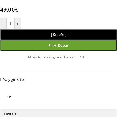
49.00
€
-
+
Į Krepšelį
Pirkti Dabar
Mokėkite trimis lygiomis dalimis 3 x 16.33€
Palyginkite
16
Likutis