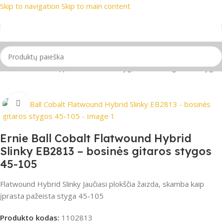
Skip to navigation
Skip to main content
rekių ženklai
📞 Konsultacija telefonu
📦 Nemokamas prista
žia
/
Gitaros
/
Gitarų priedai
/
Gitaros stygos
/
Bosinės gitaros stygos
Spustelėkite, jei norite padidinti
Ernie Ball Cobalt Flatwound Hybrid
Slinky EB2813 – bosinės gitaros stygos
45-105
Flatwound Hybrid Slinky Jaučiasi plokščia žaizda, skamba kaip
įprasta pažeista styga 45-105
Produkto kodas:
1102813