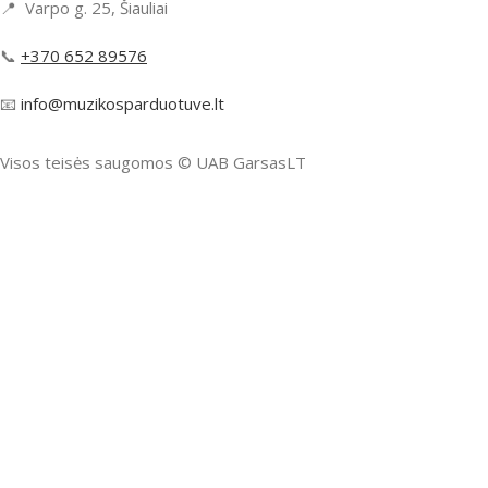
📍 Varpo g. 25, Šiauliai
📞
+370 652 89576
📧
info@muzikosparduotuve.lt
Visos teisės saugomos ©️ UAB GarsasLT