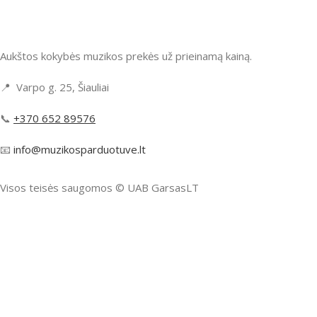
Aukštos kokybės muzikos prekės už prieinamą kainą.
📍 Varpo g. 25, Šiauliai
📞
+370 652 89576
📧
info@muzikosparduotuve.lt
Visos teisės saugomos ©️ UAB GarsasLT