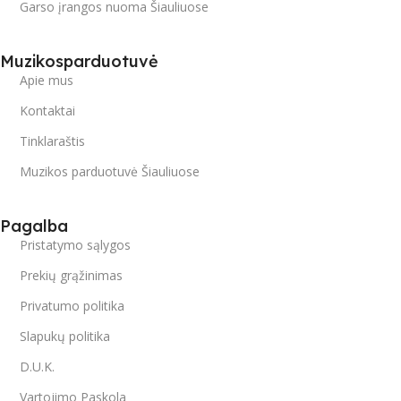
Garso įrangos nuoma Šiauliuose
Muzikosparduotuvė
Apie mus
Kontaktai
Tinklaraštis
Muzikos parduotuvė Šiauliuose
Pagalba
Pristatymo sąlygos
Prekių grąžinimas
Privatumo politika
Slapukų politika
D.U.K.
Vartojimo Paskola