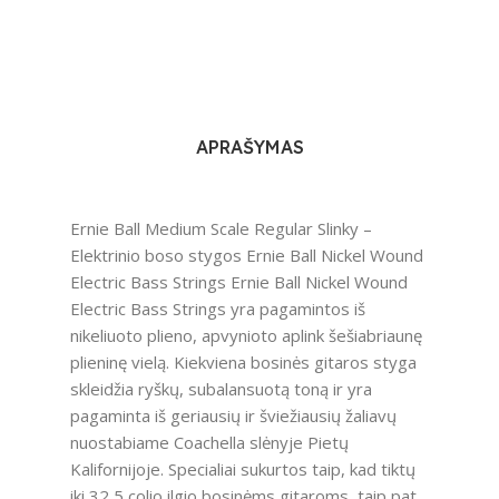
APRAŠYMAS
Ernie Ball Medium Scale Regular Slinky –
Elektrinio boso stygos Ernie Ball Nickel Wound
Electric Bass Strings Ernie Ball Nickel Wound
Electric Bass Strings yra pagamintos iš
nikeliuoto plieno, apvynioto aplink šešiabriaunę
plieninę vielą. Kiekviena bosinės gitaros styga
skleidžia ryškų, subalansuotą toną ir yra
pagaminta iš geriausių ir šviežiausių žaliavų
nuostabiame Coachella slėnyje Pietų
Kalifornijoje. Specialiai sukurtos taip, kad tiktų
iki 32,5 colio ilgio bosinėms gitaroms, taip pat