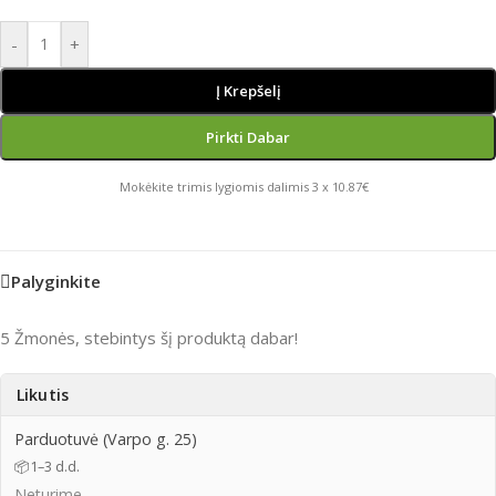
-
+
Į Krepšelį
Pirkti Dabar
Mokėkite trimis lygiomis dalimis 3 x 10.87€
Palyginkite
5
Žmonės, stebintys šį produktą dabar!
Likutis
Parduotuvė (Varpo g. 25)
📦
1–3 d.d.
Neturime