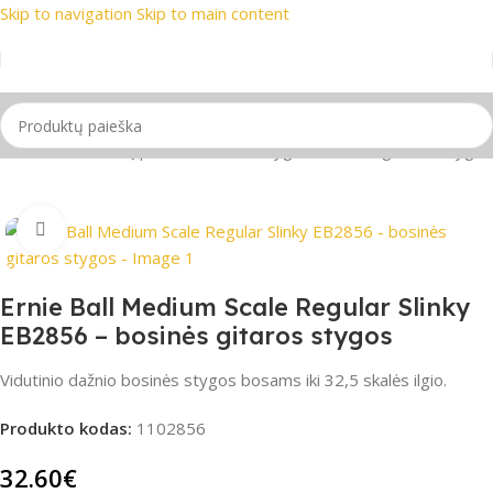
Skip to navigation
Skip to main content
 prekių ženklai
📞 Konsultacija telefonu
📦 Nemokamas prist
žia
/
Gitaros
/
Gitarų priedai
/
Gitaros stygos
/
Bosinės gitaros stygos
Spustelėkite, jei norite padidinti
Ernie Ball Medium Scale Regular Slinky
EB2856 – bosinės gitaros stygos
Vidutinio dažnio bosinės stygos bosams iki 32,5 skalės ilgio.
Produkto kodas:
1102856
32.60
€