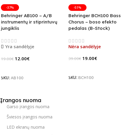
-37%
-51%
Behringer AB100 – A/B
Behringer BCH100 Bass
instrumentų ir stiprintuvų
Chorus – boso efekto
jungiklis
pedalas (B-Stock)
Yra sandėlyje
Nėra sandėlyje
19.00
€
12.00
€
39.00
€
19.00
€
Daugiau
Į Krepšelį
SKU:
BCH100
SKU:
AB100
Įrangos nuoma
Garso įrangos nuoma
Šviesos įrangos nuoma
LED ekranų nuoma