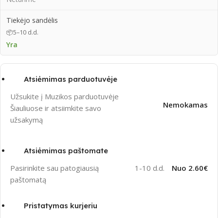
Tiekėjo sandėlis
📦
5–10 d.d.
Yra
Atsiėmimas parduotuvėje
Užsukite į Muzikos parduotuvėje
Nemokamas
Šiauliuose ir atsiimkite savo
užsakymą
Atsiėmimas paštomate
1-10 d.d.
Nuo 2.60€
Pasirinkite sau patogiausią
paštomatą
Pristatymas kurjeriu