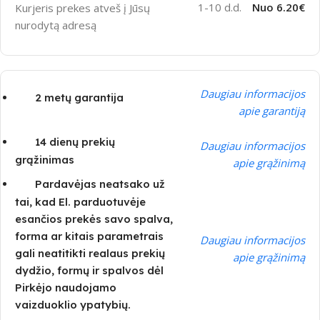
1-10 d.d.
Nuo 6.20€
Kurjeris prekes atveš į Jūsų
nurodytą adresą
Daugiau informacijos
2 metų garantija
apie garantiją
14 dienų prekių
Daugiau informacijos
grąžinimas
apie grąžinimą
Pardavėjas neatsako už
tai, kad El. parduotuvėje
esančios prekės savo spalva,
forma ar kitais parametrais
Daugiau informacijos
gali neatitikti realaus prekių
apie grąžinimą
dydžio, formų ir spalvos dėl
Pirkėjo naudojamo
vaizduoklio ypatybių.