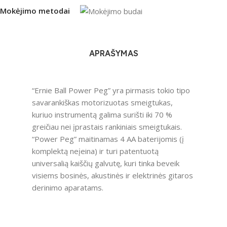
Mokėjimo metodai
APRAŠYMAS
“Ernie Ball Power Peg” yra pirmasis tokio tipo
savarankiškas motorizuotas smeigtukas,
kuriuo instrumentą galima surišti iki 70 %
greičiau nei įprastais rankiniais smeigtukais.
“Power Peg” maitinamas 4 AA baterijomis (į
komplektą neįeina) ir turi patentuotą
universalią kaiščių galvutę, kuri tinka beveik
visiems bosinės, akustinės ir elektrinės gitaros
derinimo aparatams.