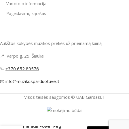
Vartotojo informacija
Pageidavimų sąrašas
Aukštos kokybės muzikos prekės už prieinamą kainą.
📍 Varpo g. 25, Šiauliai
📞
+370 652 89576
📧
info@muzikosparduotuve.lt
Visos teisės saugomos ©️ UAB GarsasLT
-
+
Ernie Ball Power Peg