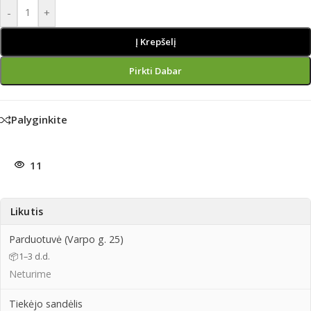
-
+
Į Krepšelį
Pirkti Dabar
Palyginkite
11
Likutis
Parduotuvė (Varpo g. 25)
📦
1–3 d.d.
Neturime
Tiekėjo sandėlis