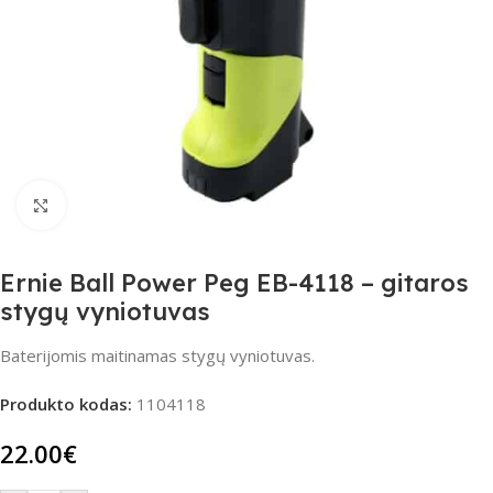
Spustelėkite, jei norite padidinti
Ernie Ball Power Peg EB-4118 – gitaros
stygų vyniotuvas
Baterijomis maitinamas stygų vyniotuvas.
Produkto kodas:
1104118
22.00
€