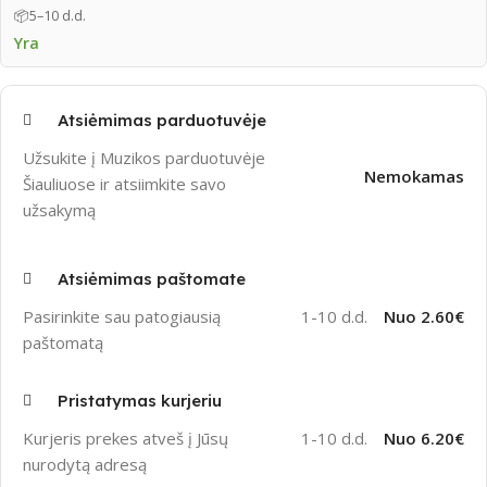
📦
5–10 d.d.
Yra
Atsiėmimas parduotuvėje
Užsukite į Muzikos parduotuvėje
Nemokamas
Šiauliuose ir atsiimkite savo
užsakymą
Atsiėmimas paštomate
Pasirinkite sau patogiausią
1-10 d.d.
Nuo 2.60€
paštomatą
Pristatymas kurjeriu
Kurjeris prekes atveš į Jūsų
1-10 d.d.
Nuo 6.20€
nurodytą adresą