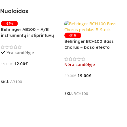
Nuolaidos
-37%
Behringer AB100 – A/B
instrumentų ir stiprintuvų
-51%
jungiklis
Behringer BCH100 Bass
Chorus – boso efekto
Yra sandėlyje
pedalas (B-Stock)
12.00
€
19.00
€
Nėra sandėlyje
Į Krepšelį
19.00
€
39.00
€
SKU:
AB100
Daugiau
SKU:
BCH100