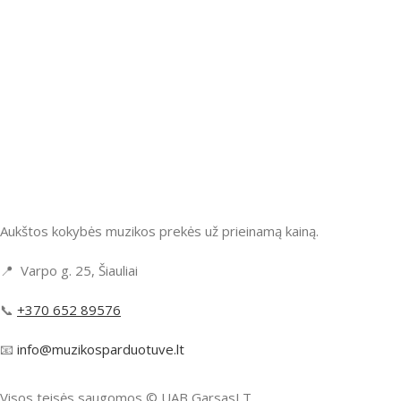
Aukštos kokybės muzikos prekės už prieinamą kainą.
📍 Varpo g. 25, Šiauliai
📞
+370 652 89576
📧
info@muzikosparduotuve.lt
Visos teisės saugomos ©️ UAB GarsasLT