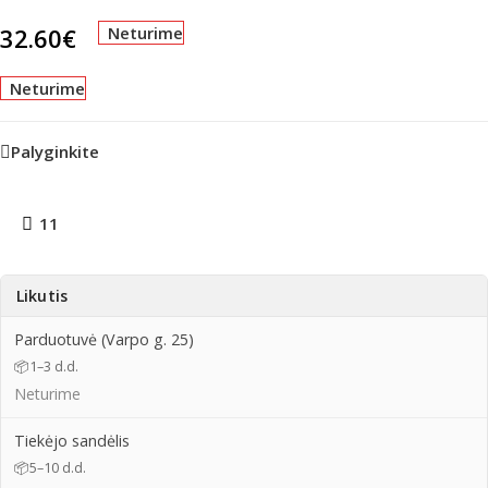
32.60
€
Neturime
Neturime
Palyginkite
11
Likutis
Parduotuvė (Varpo g. 25)
📦
1–3 d.d.
Neturime
Tiekėjo sandėlis
📦
5–10 d.d.