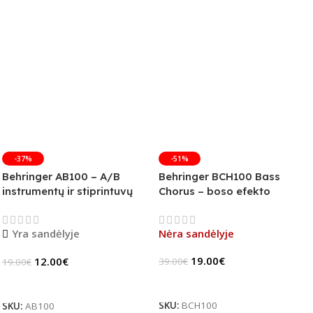
-37%
-51%
Behringer AB100 – A/B
Behringer BCH100 Bass
instrumentų ir stiprintuvų
Chorus – boso efekto
jungiklis
pedalas (B-Stock)
Yra sandėlyje
Nėra sandėlyje
19.00
€
12.00
€
39.00
€
19.00
€
Daugiau
Į Krepšelį
SKU:
BCH100
SKU:
AB100