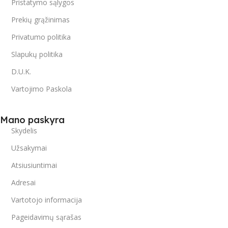
Pristatymo sąlygos
Prekių grąžinimas
Privatumo politika
Slapukų politika
D.U.K.
Vartojimo Paskola
Mano paskyra
Skydelis
Užsakymai
Atsiusiuntimai
Adresai
Vartotojo informacija
Pageidavimų sąrašas