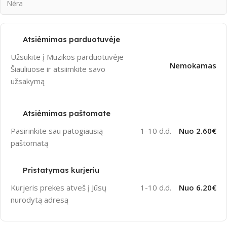
Nėra
Atsiėmimas parduotuvėje
Užsukite į Muzikos parduotuvėje
Nemokamas
Šiauliuose ir atsiimkite savo
užsakymą
Atsiėmimas paštomate
Pasirinkite sau patogiausią
1-10 d.d.
Nuo 2.60€
paštomatą
Pristatymas kurjeriu
Kurjeris prekes atveš į Jūsų
1-10 d.d.
Nuo 6.20€
nurodytą adresą