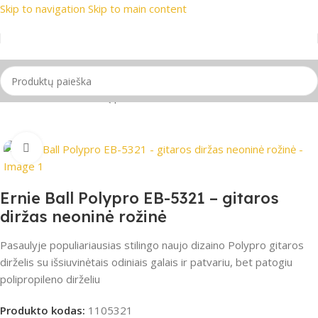
Skip to navigation
Skip to main content
i prekių ženklai
📞 Konsultacija telefonu
📦 Nemokamas pris
Pradžia
/
Gitaros
/
Gitarų priedai
/
Gitaros diržai
Spustelėkite, jei norite padidinti
Ernie Ball Polypro EB-5321 – gitaros
diržas neoninė rožinė
Pasaulyje populiariausias stilingo naujo dizaino Polypro gitaros
dirželis su išsiuvinėtais odiniais galais ir patvariu, bet patogiu
polipropileno dirželiu
Produkto kodas:
1105321