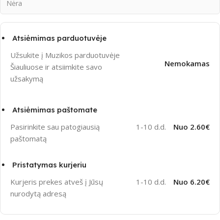
Nėra
Atsiėmimas parduotuvėje
Užsukite į Muzikos parduotuvėje
Nemokamas
Šiauliuose ir atsiimkite savo
užsakymą
Atsiėmimas paštomate
Pasirinkite sau patogiausią
1-10 d.d.
Nuo 2.60€
paštomatą
Pristatymas kurjeriu
Kurjeris prekes atveš į Jūsų
1-10 d.d.
Nuo 6.20€
nurodytą adresą