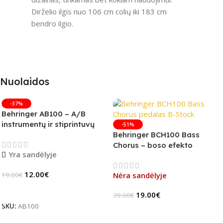
Dirželio ilgis nuo 106 cm colių iki 183 cm
bendro ilgio.
Nuolaidos
-37%
Behringer AB100 – A/B
instrumentų ir stiprintuvų
-51%
jungiklis
Behringer BCH100 Bass
Chorus – boso efekto
Yra sandėlyje
pedalas (B-Stock)
12.00
€
19.00
€
Nėra sandėlyje
Į Krepšelį
19.00
€
39.00
€
SKU:
AB100
Daugiau