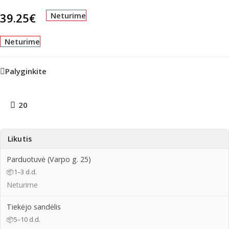
39.25
€
Neturime
Neturime
Palyginkite
20
Likutis
Parduotuvė (Varpo g. 25)
📦
1–3 d.d.
Neturime
Tiekėjo sandėlis
📦
5–10 d.d.