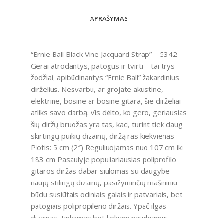
APRAŠYMAS
“Ernie Ball Black Vine Jacquard Strap” – 5342
Gerai atrodantys, patogūs ir tvirti – tai trys
žodžiai, apibūdinantys “Ernie Ball” žakardinius
dirželius. Nesvarbu, ar grojate akustine,
elektrine, bosine ar bosine gitara, šie dirželiai
atliks savo darbą. Vis dėlto, ko gero, geriausias
šių diržų bruožas yra tas, kad, turint tiek daug
skirtingų puikių dizainų, diržą ras kiekvienas
Plotis: 5 cm (2″) Reguliuojamas nuo 107 cm iki
183 cm Pasaulyje populiariausias poliprofilo
gitaros diržas dabar siūlomas su daugybe
naujų stilingų dizainų, pasižyminčių mašininiu
būdu susiūtais odiniais galais ir patvariais, bet
patogiais polipropileno diržais. Ypač ilgas
dizainas, tinkamas bet kokiam naudojimui.