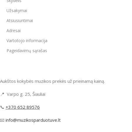
Skydelis
Užsakymai
Atsiusiuntimai
Adresai
Vartotojo informacija
Pageidavimų sąrašas
Aukštos kokybės muzikos prekės už prieinamą kainą.
📍 Varpo g. 25, Šiauliai
📞
+370 652 89576
📧
info@muzikosparduotuve.lt