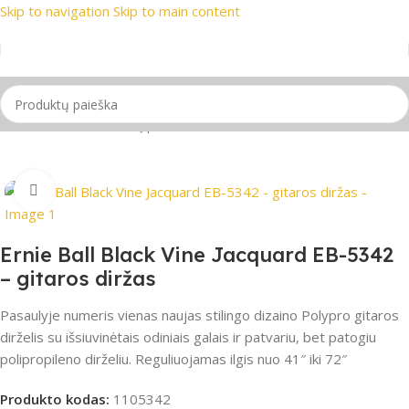
Skip to navigation
Skip to main content
miausi prekių ženklai
📞 Konsultacija telefonu
📦 Nemokamas
Pradžia
/
Gitaros
/
Gitarų priedai
/
Gitaros diržai
Spustelėkite, jei norite padidinti
Ernie Ball Black Vine Jacquard EB-5342
– gitaros diržas
Pasaulyje numeris vienas naujas stilingo dizaino Polypro gitaros
dirželis su išsiuvinėtais odiniais galais ir patvariu, bet patogiu
polipropileno dirželiu. Reguliuojamas ilgis nuo 41″ iki 72″
Produkto kodas:
1105342