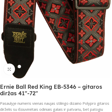
Spustelėkite, jei norite padidinti
Ernie Ball Red King EB-5346 – gitaros
diržas 41″-72″
Pasaulyje numeris vienas naujas stilingo dizaino Polypro gitaros
dirželis su išsiuvinėtais odiniais galais ir patvariu, bet patogiu