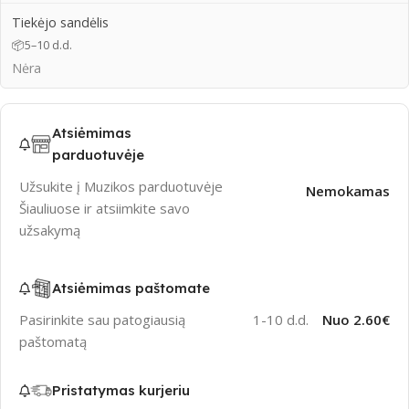
Tiekėjo sandėlis
📦
5–10 d.d.
Nėra
Atsiėmimas
parduotuvėje
Užsukite į Muzikos parduotuvėje
Nemokamas
Šiauliuose ir atsiimkite savo
užsakymą
Atsiėmimas paštomate
Pasirinkite sau patogiausią
1-10 d.d.
Nuo 2.60€
paštomatą
Pristatymas kurjeriu