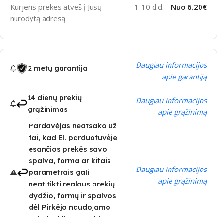
Kurjeris prekes atveš į Jūsų
1-10 d.d.
Nuo 6.20€
nurodytą adresą
Daugiau informacijos
2 metų garantija
apie garantiją
14 dienų prekių
Daugiau informacijos
grąžinimas
apie grąžinimą
Pardavėjas neatsako už
tai, kad El. parduotuvėje
esančios prekės savo
spalva, forma ar kitais
Daugiau informacijos
parametrais gali
apie grąžinimą
neatitikti realaus prekių
dydžio, formų ir spalvos
dėl Pirkėjo naudojamo