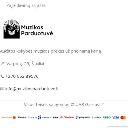
Pageidavimų sąrašas
Aukštos kokybės muzikos prekės už prieinamą kainą.
📍 Varpo g. 25, Šiauliai
📞
+370 652 89576
📧
info@muzikosparduotuve.lt
Visos teisės saugomos ©️ UAB GarsasLT