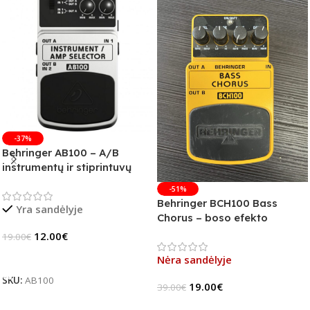
-37%
Behringer AB100 – A/B
instrumentų ir stiprintuvų
jungiklis
-51%
Behringer BCH100 Bass
Yra sandėlyje
Chorus – boso efekto
pedalas (B-Stock)
12.00
€
19.00
€
Į Krepšelį
Nėra sandėlyje
SKU:
AB100
19.00
€
39.00
€
Daugiau