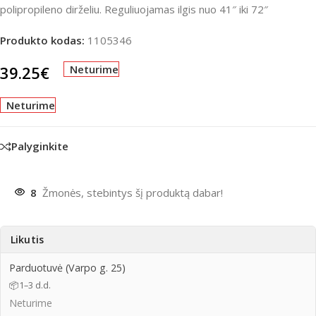
polipropileno dirželiu. Reguliuojamas ilgis nuo 41″ iki 72″
Produkto kodas:
1105346
39.25
€
Neturime
Neturime
Palyginkite
8
Žmonės, stebintys šį produktą dabar!
Likutis
Parduotuvė (Varpo g. 25)
📦
1–3 d.d.
Neturime