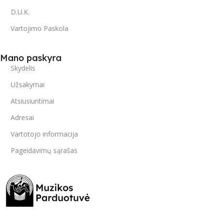
D.U.K.
Vartojimo Paskola
Mano paskyra
Skydelis
Užsakymai
Atsiusiuntimai
Adresai
Vartotojo informacija
Pageidavimų sąrašas