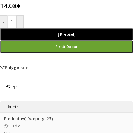
14.08
€
-
+
Į Krepšelį
Pirkti Dabar
Palyginkite
11
Likutis
Parduotuvė (Varpo g. 25)
📦
1–3 d.d.