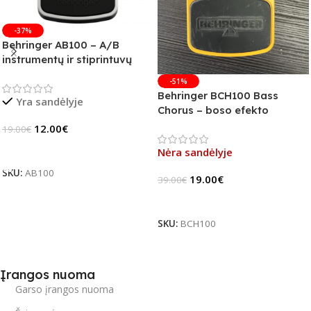
-37%
Behringer AB100 – A/B
instrumentų ir stiprintuvų
jungiklis
-51%
Behringer BCH100 Bass
Yra sandėlyje
Chorus – boso efekto
pedalas (B-Stock)
12.00
€
19.00
€
Į Krepšelį
Nėra sandėlyje
SKU:
AB100
19.00
€
39.00
€
Daugiau
SKU:
BCH100
Įrangos nuoma
Garso įrangos nuoma