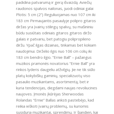
padidina patvarumą ir gerą išvaizdą. Aviečių
raudonos spalvos nailonas, juodi odiniai galai
Plotis: 5 cm (2”) Reguliuojamas nuo 107 cm iki
183 cm Pirmaujantis pasaulyje polipro gitaros
diržas yra įvairių stilingų spalvų, su mašininiu
būdu susiūtais odiniais gitaros gitaros diržo
galais ir patvariu, bet patogiu polipropileno
diržu. Ypač ilgas dizainas, tinkamas bet kokiam
naudojimui. Dirželio ilgis nuo 106 cm colių iki
183 cm bendro ilgio. “Ernie Ball” – pažangus
muzikos pramonės novatorius “Ernie Ball” yra
rinkos lyderis daugeliu atžvilgių. Jie ne tik siūlo
platų kokybiškų gaminių, specializuotų viso
pasaulio muzikantams, asortimentą, bet ir
kuria tendencijas, diegdami naujas revoliucines
naujoves. Įmonės įkūrėjas Sherwoodas
Rolandas “Ernie” Ballas anksti pastebėjo, kad
reikia ieškoti įvairių problemų, su kuriomis
susiduria muzikantai, sprendimų. Ir šiandien, kai