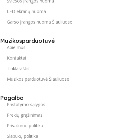
Šviesos įrangos nuoma
LED ekranų nuoma
Garso įrangos nuoma Šiauliuose
Muzikosparduotuvė
Apie mus
Kontaktai
Tinklaraštis
Muzikos parduotuvė Šiauliuose
Pagalba
Pristatymo sąlygos
Prekių grąžinimas
Privatumo politika
Slapukų politika