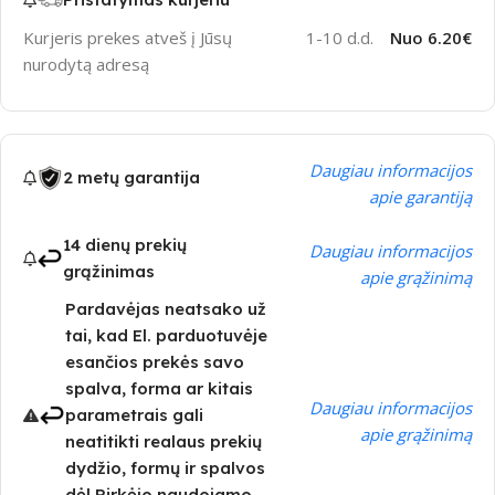
Kurjeris prekes atveš į Jūsų
1-10 d.d.
Nuo 6.20€
nurodytą adresą
Daugiau informacijos
2 metų garantija
apie garantiją
14 dienų prekių
Daugiau informacijos
grąžinimas
apie grąžinimą
Pardavėjas neatsako už
tai, kad El. parduotuvėje
esančios prekės savo
spalva, forma ar kitais
Daugiau informacijos
parametrais gali
apie grąžinimą
neatitikti realaus prekių
dydžio, formų ir spalvos
dėl Pirkėjo naudojamo