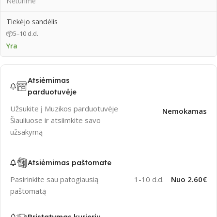
Neturime
Tiekėjo sandėlis
📦
5–10 d.d.
Yra
Atsiėmimas
parduotuvėje
Užsukite į Muzikos parduotuvėje
Nemokamas
Šiauliuose ir atsiimkite savo
užsakymą
Atsiėmimas paštomate
Pasirinkite sau patogiausią
1-10 d.d.
Nuo 2.60€
paštomatą
Pristatymas kurjeriu