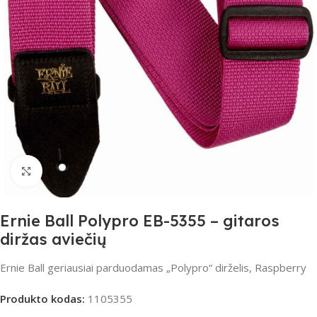
Spustelėkite, jei norite padidinti
Ernie Ball Polypro EB-5355 – gitaros
diržas aviečių
Ernie Ball geriausiai parduodamas „Polypro“ dirželis, Raspberry
Produkto kodas:
1105355