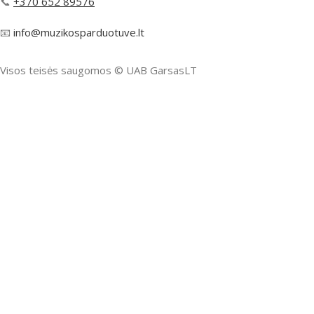
📞
+370 652 89576
📧
info@muzikosparduotuve.lt
Visos teisės saugomos ©️ UAB GarsasLT