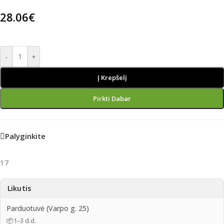
28.06
€
-
+
Į Krepšelį
Pirkti Dabar
Palyginkite
17
Likutis
Parduotuvė (Varpo g. 25)
📦
1–3 d.d.