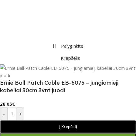
Palyginkite
Krepšelis
Ernie Ball Patch Cable EB-6075 – jungiamieji
kabeliai 30cm 3vnt juodi
28.06
€
-
+
Į Krepšelį