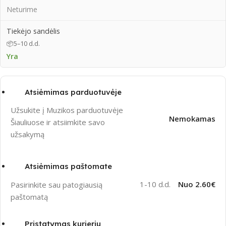
Neturime
Tiekėjo sandėlis
📦
5–10 d.d.
Yra
Atsiėmimas parduotuvėje
Užsukite į Muzikos parduotuvėje
Nemokamas
Šiauliuose ir atsiimkite savo
užsakymą
Atsiėmimas paštomate
1-10 d.d.
Nuo 2.60€
Pasirinkite sau patogiausią
paštomatą
Pristatymas kurjeriu