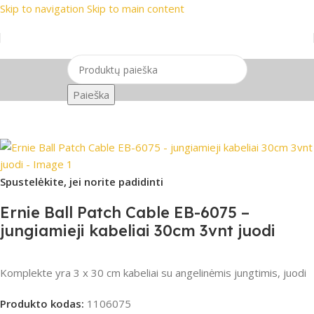
Skip to navigation
Skip to main content
nklai
📞 Konsultacija telefonu
📦 Nemokamas pristatymas nu
Paieška
Pradžia
/
PRO Audio
/
Audio laidai
/
Pedaliniai laidai
Spustelėkite, jei norite padidinti
Ernie Ball Patch Cable EB-6075 –
jungiamieji kabeliai 30cm 3vnt juodi
Komplekte yra 3 x 30 cm kabeliai su angelinėmis jungtimis, juodi
Produkto kodas:
1106075