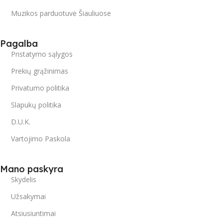
Muzikos parduotuvė Šiauliuose
Pagalba
Pristatymo sąlygos
Prekių grąžinimas
Privatumo politika
Slapukų politika
D.U.K.
Vartojimo Paskola
Mano paskyra
Skydelis
Užsakymai
Atsiusiuntimai