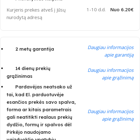
1-10 d.d.
Nuo 6.20€
Kurjeris prekes atveš į Jūsų
nurodytą adresą
Daugiau informacijos
2 metų garantija
apie garantiją
14 dienų prekių
Daugiau informacijos
grąžinimas
apie grąžinimą
Pardavėjas neatsako už
tai, kad El. parduotuvėje
esančios prekės savo spalva,
forma ar kitais parametrais
Daugiau informacijos
gali neatitikti realaus prekių
apie grąžinimą
dydžio, formų ir spalvos dėl
Pirkėjo naudojamo
vaizduoklio ypatybių.