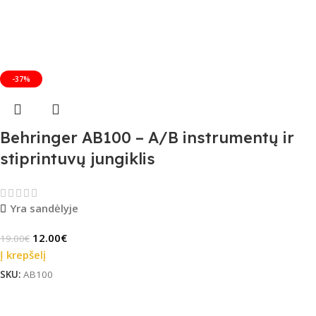
-37%
Behringer AB100 – A/B instrumentų ir
stiprintuvų jungiklis
Yra sandėlyje
12.00
€
19.00
€
Į krepšelį
SKU:
AB100