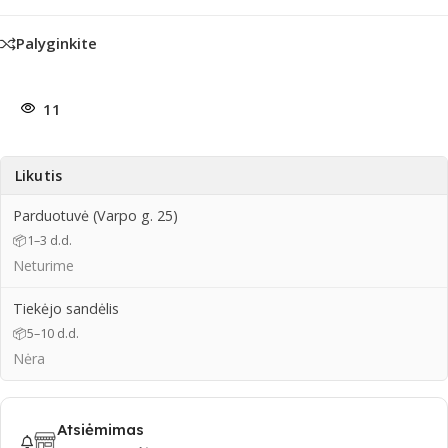
Palyginkite
11
Likutis
Parduotuvė (Varpo g. 25)
📦
1–3 d.d.
Neturime
Tiekėjo sandėlis
📦
5–10 d.d.
Nėra
Atsiėmimas