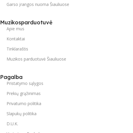
Garso įrangos nuoma Šiauliuose
Muzikosparduotuvė
Apie mus
Kontaktai
Tinklaraštis
Muzikos parduotuvė Šiauliuose
Pagalba
Pristatymo sąlygos
Prekių grąžinimas
Privatumo politika
Slapukų politika
D.U.K.