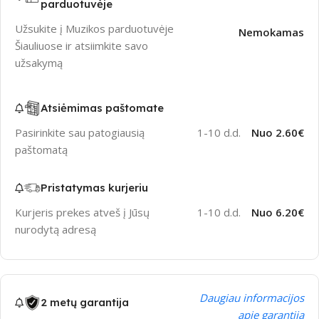
parduotuvėje
Užsukite į Muzikos parduotuvėje
Nemokamas
Šiauliuose ir atsiimkite savo
užsakymą
Atsiėmimas paštomate
Pasirinkite sau patogiausią
1-10 d.d.
Nuo 2.60€
paštomatą
Pristatymas kurjeriu
Kurjeris prekes atveš į Jūsų
1-10 d.d.
Nuo 6.20€
nurodytą adresą
Daugiau informacijos
2 metų garantija
apie garantiją