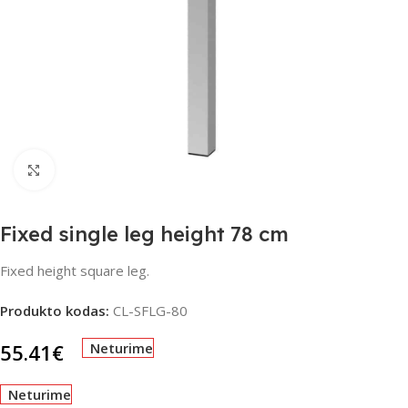
Spustelėkite, jei norite padidinti
Fixed single leg height 78 cm
Fixed height square leg.
Produkto kodas:
CL-SFLG-80
55.41
€
Neturime
Neturime