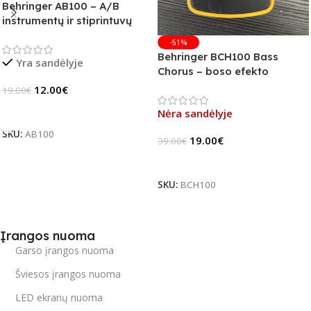
Behringer AB100 – A/B
instrumentų ir stiprintuvų
jungiklis
-51%
Behringer BCH100 Bass
Yra sandėlyje
Chorus – boso efekto
pedalas (B-Stock)
12.00
€
19.00
€
Į Krepšelį
Nėra sandėlyje
SKU:
AB100
19.00
€
39.00
€
Daugiau
SKU:
BCH100
Įrangos nuoma
Garso įrangos nuoma
Šviesos įrangos nuoma
LED ekranų nuoma