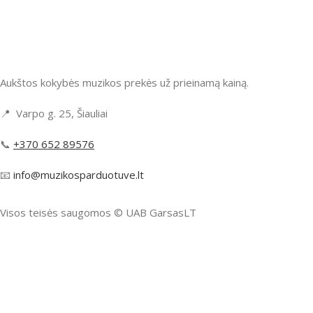
Aukštos kokybės muzikos prekės už prieinamą kainą.
📍 Varpo g. 25, Šiauliai
📞
+370 652 89576
📧
info@muzikosparduotuve.lt
Visos teisės saugomos ©️ UAB GarsasLT