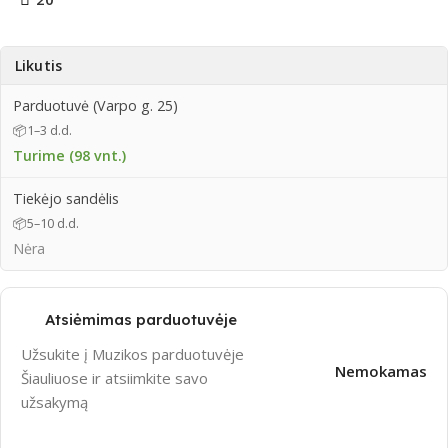
Likutis
Parduotuvė (Varpo g. 25)
📦
1–3 d.d.
Turime (98 vnt.)
Tiekėjo sandėlis
📦
5–10 d.d.
Nėra
Atsiėmimas parduotuvėje
Užsukite į Muzikos parduotuvėje
Nemokamas
Šiauliuose ir atsiimkite savo
užsakymą