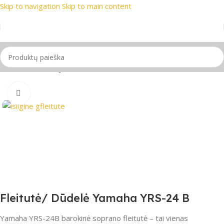
Skip to navigation
Skip to main content
ų ženklai
📞 Konsultacija telefonu
📦 Nemokamas pristatyma
Pradžia
/
Pučiamieji instrumentai
/
Fleitos
/
C Fleitos
Spustelėkite, jei norite padidinti
Fleitutė/ Dūdelė Yamaha YRS-24 B
Yamaha YRS-24B barokinė soprano fleitutė – tai vienas