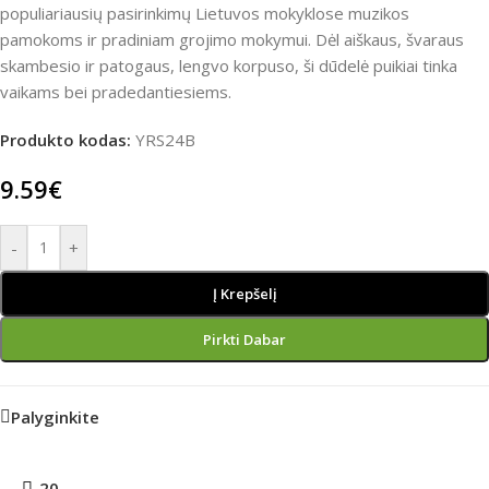
populiariausių pasirinkimų Lietuvos mokyklose muzikos
pamokoms ir pradiniam grojimo mokymui. Dėl aiškaus, švaraus
skambesio ir patogaus, lengvo korpuso, ši dūdelė puikiai tinka
vaikams bei pradedantiesiems.
Produkto kodas:
YRS24B
9.59
€
-
+
Į Krepšelį
Pirkti Dabar
Palyginkite
20