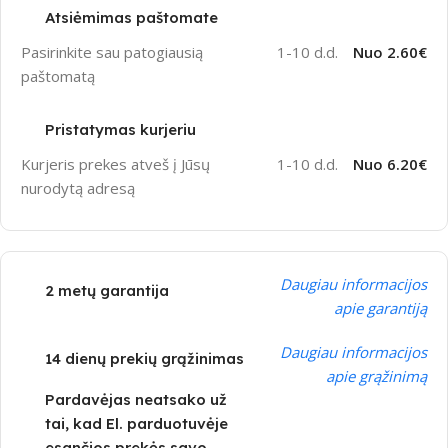
Atsiėmimas paštomate
Pasirinkite sau patogiausią
1-10 d.d.
Nuo 2.60€
paštomatą
Pristatymas kurjeriu
Kurjeris prekes atveš į Jūsų
1-10 d.d.
Nuo 6.20€
nurodytą adresą
Daugiau informacijos
2 metų garantija
apie garantiją
Daugiau informacijos
14 dienų prekių grąžinimas
apie grąžinimą
Pardavėjas neatsako už
tai, kad El. parduotuvėje
esančios prekės savo