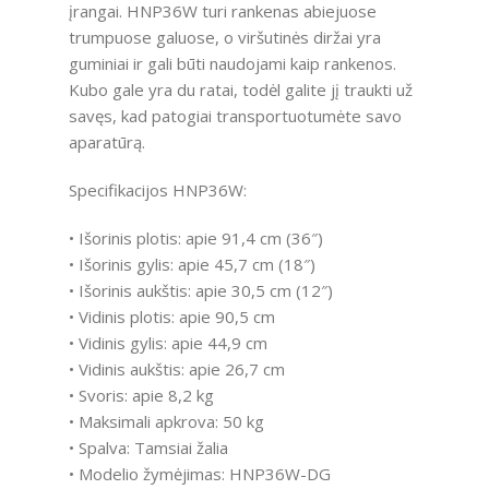
įrangai. HNP36W turi rankenas abiejuose
trumpuose galuose, o viršutinės diržai yra
guminiai ir gali būti naudojami kaip rankenos.
Kubo gale yra du ratai, todėl galite jį traukti už
savęs, kad patogiai transportuotumėte savo
aparatūrą.
Specifikacijos HNP36W:
• Išorinis plotis: apie 91,4 cm (36″)
• Išorinis gylis: apie 45,7 cm (18″)
• Išorinis aukštis: apie 30,5 cm (12″)
• Vidinis plotis: apie 90,5 cm
• Vidinis gylis: apie 44,9 cm
• Vidinis aukštis: apie 26,7 cm
• Svoris: apie 8,2 kg
• Maksimali apkrova: 50 kg
• Spalva: Tamsiai žalia
• Modelio žymėjimas: HNP36W-DG