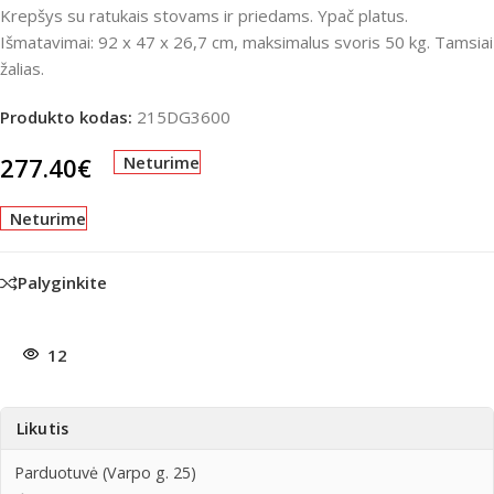
Krepšys su ratukais stovams ir priedams. Ypač platus.
Išmatavimai: 92 x 47 x 26,7 cm, maksimalus svoris 50 kg. Tamsiai
žalias.
Produkto kodas:
215DG3600
277.40
€
Neturime
Neturime
Palyginkite
12
Likutis
Parduotuvė (Varpo g. 25)