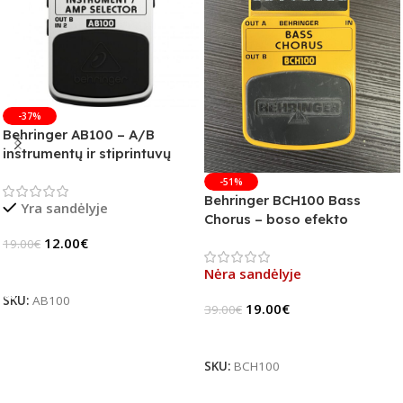
-37%
Behringer AB100 – A/B
instrumentų ir stiprintuvų
jungiklis
-51%
Behringer BCH100 Bass
Yra sandėlyje
Chorus – boso efekto
pedalas (B-Stock)
12.00
€
19.00
€
Į Krepšelį
Nėra sandėlyje
SKU:
AB100
19.00
€
39.00
€
Daugiau
SKU:
BCH100