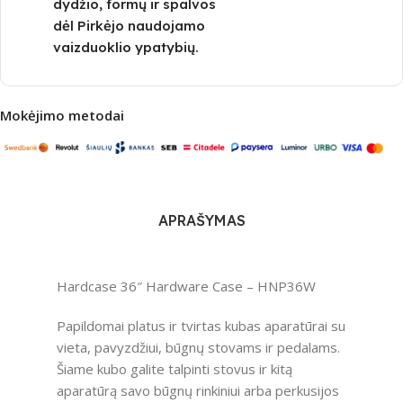
dydžio, formų ir spalvos
dėl Pirkėjo naudojamo
vaizduoklio ypatybių.
Mokėjimo metodai
APRAŠYMAS
Hardcase 36″ Hardware Case – HNP36W
Papildomai platus ir tvirtas kubas aparatūrai su
vieta, pavyzdžiui, būgnų stovams ir pedalams.
Šiame kubo galite talpinti stovus ir kitą
aparatūrą savo būgnų rinkiniui arba perkusijos