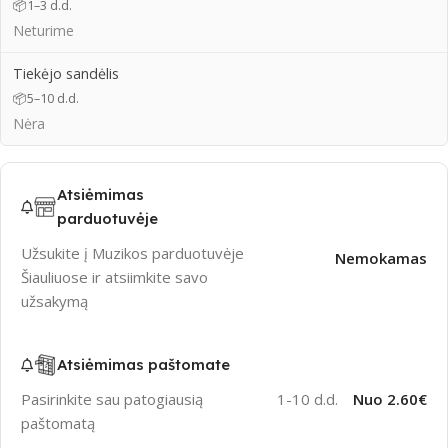
📦
1–3 d.d.
Neturime
Tiekėjo sandėlis
📦
5–10 d.d.
Nėra
Atsiėmimas
parduotuvėje
Užsukite į Muzikos parduotuvėje
Nemokamas
Šiauliuose ir atsiimkite savo
užsakymą
Atsiėmimas paštomate
Pasirinkite sau patogiausią
1-10 d.d.
Nuo 2.60€
paštomatą