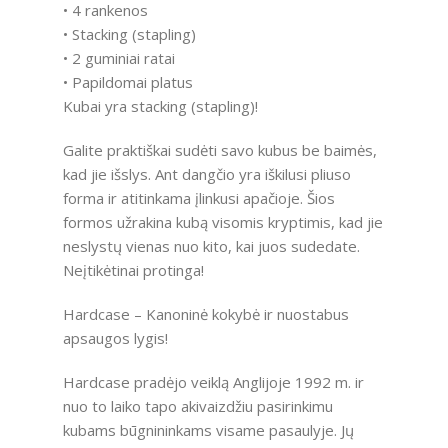
• 4 rankenos
• Stacking (stapling)
• 2 guminiai ratai
• Papildomai platus
Kubai yra stacking (stapling)!
Galite praktiškai sudėti savo kubus be baimės,
kad jie išslys. Ant dangčio yra iškilusi pliuso
forma ir atitinkama įlinkusi apačioje. Šios
formos užrakina kubą visomis kryptimis, kad jie
neslystų vienas nuo kito, kai juos sudedate.
Neįtikėtinai protinga!
Hardcase – Kanoninė kokybė ir nuostabus
apsaugos lygis!
Hardcase pradėjo veiklą Anglijoje 1992 m. ir
nuo to laiko tapo akivaizdžiu pasirinkimu
kubams būgnininkams visame pasaulyje. Jų