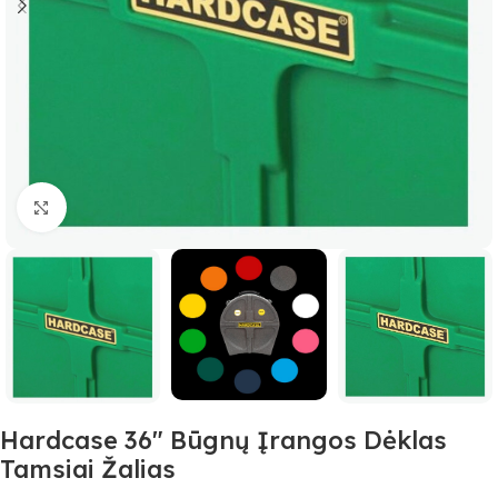
Spustelėkite, jei norite padidinti
Hardcase 36″ Būgnų Įrangos Dėklas
Tamsiai Žalias