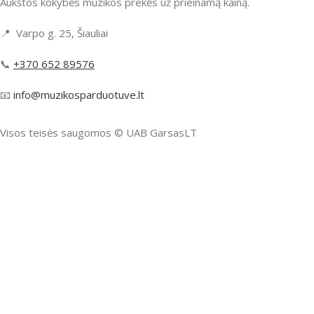
Aukštos kokybės muzikos prekės už prieinamą kainą.
📍 Varpo g. 25, Šiauliai
📞
+370 652 89576
📧
info@muzikosparduotuve.lt
Visos teisės saugomos ©️ UAB GarsasLT