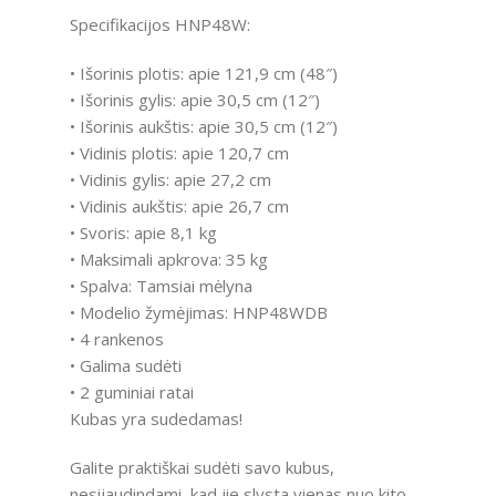
Specifikacijos HNP48W:
• Išorinis plotis: apie 121,9 cm (48″)
• Išorinis gylis: apie 30,5 cm (12″)
• Išorinis aukštis: apie 30,5 cm (12″)
• Vidinis plotis: apie 120,7 cm
• Vidinis gylis: apie 27,2 cm
• Vidinis aukštis: apie 26,7 cm
• Svoris: apie 8,1 kg
• Maksimali apkrova: 35 kg
• Spalva: Tamsiai mėlyna
• Modelio žymėjimas: HNP48WDB
• 4 rankenos
• Galima sudėti
• 2 guminiai ratai
Kubas yra sudedamas!
Galite praktiškai sudėti savo kubus,
nesijaudindami, kad jie slysta vienas nuo kito.