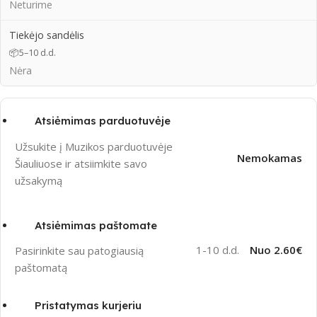
Neturime
Tiekėjo sandėlis
📦
5–10 d.d.
Nėra
Atsiėmimas parduotuvėje
Užsukite į Muzikos parduotuvėje
Nemokamas
Šiauliuose ir atsiimkite savo
užsakymą
Atsiėmimas paštomate
1-10 d.d.
Nuo 2.60€
Pasirinkite sau patogiausią
paštomatą
Pristatymas kurjeriu