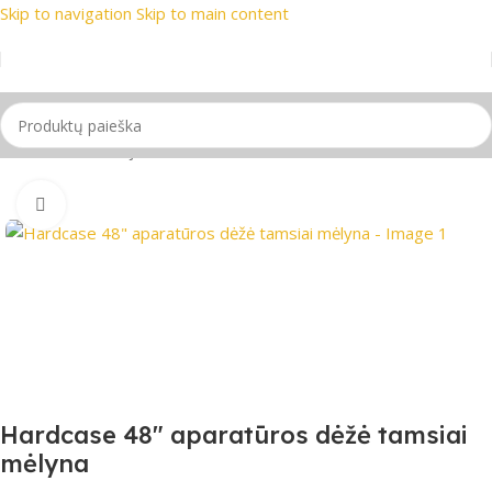
Skip to navigation
Skip to main content
prekių ženklai
📞 Konsultacija telefonu
📦 Nemokamas prista
Pradžia
/
Mušamieji instrumentai
Spustelėkite, jei norite padidinti
Hardcase 48″ aparatūros dėžė tamsiai
mėlyna