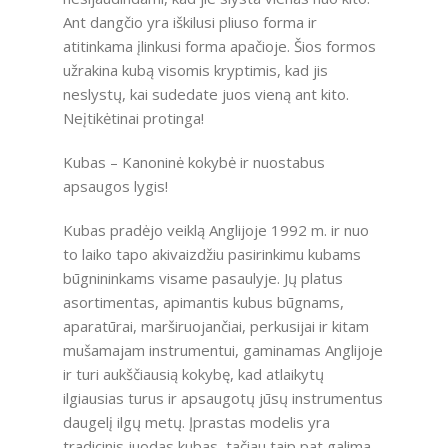
Ant dangčio yra iškilusi pliuso forma ir
atitinkama įlinkusi forma apačioje. Šios formos
užrakina kubą visomis kryptimis, kad jis
neslystų, kai sudedate juos vieną ant kito.
Neįtikėtinai protinga!
Kubas – Kanoninė kokybė ir nuostabus
apsaugos lygis!
Kubas pradėjo veiklą Anglijoje 1992 m. ir nuo
to laiko tapo akivaizdžiu pasirinkimu kubams
būgnininkams visame pasaulyje. Jų platus
asortimentas, apimantis kubus būgnams,
aparatūrai, marširuojančiai, perkusijai ir kitam
mušamajam instrumentui, gaminamas Anglijoje
ir turi aukščiausią kokybę, kad atlaikytų
ilgiausias turus ir apsaugotų jūsų instrumentus
daugelį ilgų metų. Įprastas modelis yra
tradicinis juodas kubas, tačiau taip pat galima