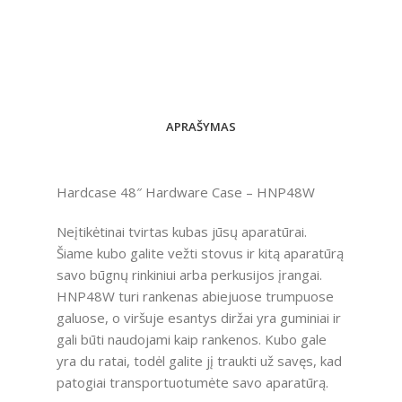
APRAŠYMAS
Hardcase 48″ Hardware Case – HNP48W
Neįtikėtinai tvirtas kubas jūsų aparatūrai.
Šiame kubo galite vežti stovus ir kitą aparatūrą
savo būgnų rinkiniui arba perkusijos įrangai.
HNP48W turi rankenas abiejuose trumpuose
galuose, o viršuje esantys diržai yra guminiai ir
gali būti naudojami kaip rankenos. Kubo gale
yra du ratai, todėl galite jį traukti už savęs, kad
patogiai transportuotumėte savo aparatūrą.