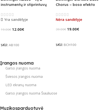
instrumentų ir stiprintuvų
Chorus – boso efekto
jungiklis
pedalas (B-Stock)
Yra sandėlyje
Nėra sandėlyje
19.00
€
12.00
€
39.00
€
19.00
€
Daugiau
Į Krepšelį
SKU:
BCH100
SKU:
AB100
Įrangos nuoma
Garso įrangos nuoma
Šviesos įrangos nuoma
LED ekranų nuoma
Garso įrangos nuoma Šiauliuose
Muzikosparduotuvė