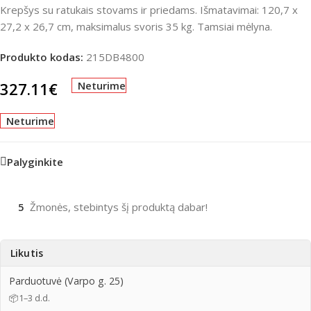
Krepšys su ratukais stovams ir priedams. Išmatavimai: 120,7 x
27,2 x 26,7 cm, maksimalus svoris 35 kg. Tamsiai mėlyna.
Produkto kodas:
215DB4800
327.11
€
Neturime
Neturime
Palyginkite
5
Žmonės, stebintys šį produktą dabar!
Likutis
Parduotuvė (Varpo g. 25)
📦
1–3 d.d.