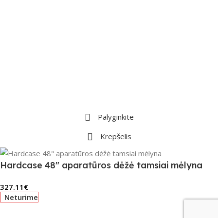
Palyginkite
Krepšelis
Hardcase 48″ aparatūros dėžė tamsiai mėlyna
327.11
€
Neturime