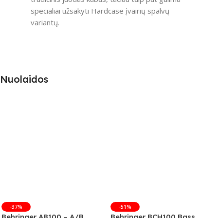
specialiai užsakyti Hardcase įvairių spalvų
variantų.
Nuolaidos
-37%
-51%
Behringer AB100 – A/B
Behringer BCH100 Bass