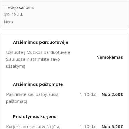
Tiekėjo sandėlis
📦
5–10 d.d.
Nėra
Atsiėmimas parduotuvėje
Užsukite į Muzikos parduotuvėje
Nemokamas
Šiauliuose ir atsiimkite savo
užsakymą
Atsiėmimas paštomate
Pasirinkite sau patogiausią
1-10 d.d.
Nuo 2.60€
paštomatą
Pristatymas kurjeriu
Kurjeris prekes atveš į Jūsų
1-10 d.d.
Nuo 6.20€