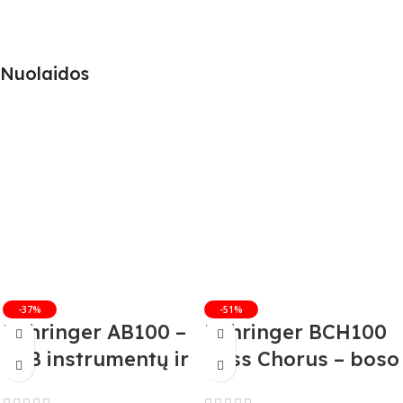
Nuolaidos
-37%
-51%
Behringer AB100 –
Behringer BCH100
A/B instrumentų ir
Bass Chorus – boso
stiprintuvų
efekto pedalas (B-