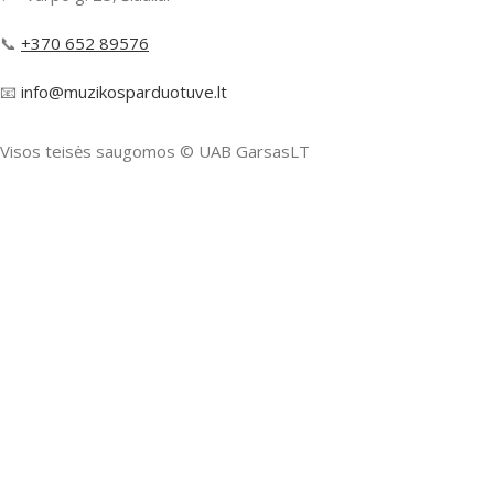
📞
+370 652 89576
📧
info@muzikosparduotuve.lt
Visos teisės saugomos ©️ UAB GarsasLT