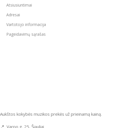
Atsiusiuntimai
Adresai
Vartotojo informacija
Pageidavimų sąrašas
Aukštos kokybės muzikos prekės už prieinamą kainą.
📍 Varpo g. 25, Šiauliai