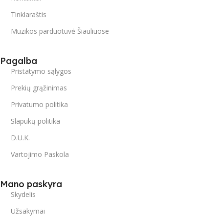
Tinklaraštis
Muzikos parduotuvė Šiauliuose
Pagalba
Pristatymo sąlygos
Prekių grąžinimas
Privatumo politika
Slapukų politika
D.U.K.
Vartojimo Paskola
Mano paskyra
Skydelis
Užsakymai