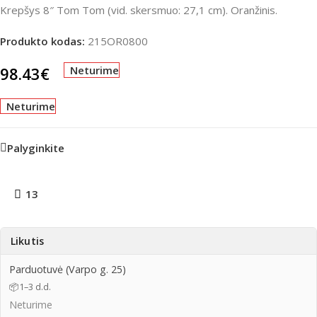
Krepšys 8″ Tom Tom (vid. skersmuo: 27,1 cm). Oranžinis.
Produkto kodas:
215OR0800
98.43
€
Neturime
Neturime
Palyginkite
13
Likutis
Parduotuvė (Varpo g. 25)
📦
1–3 d.d.
Neturime