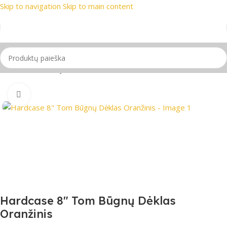
Skip to navigation
Skip to main content
i prekių ženklai
📞 Konsultacija telefonu
📦 Nemokamas pris
Pradžia
/
Mušamieji instrumentai
Spustelėkite, jei norite padidinti
Hardcase 8″ Tom Būgnų Dėklas
Oranžinis