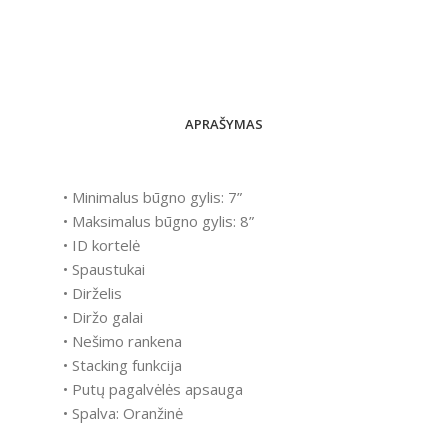
APRAŠYMAS
• Minimalus būgno gylis: 7”
• Maksimalus būgno gylis: 8”
• ID kortelė
• Spaustukai
• Dirželis
• Diržo galai
• Nešimo rankena
• Stacking funkcija
• Putų pagalvėlės apsauga
• Spalva: Oranžinė