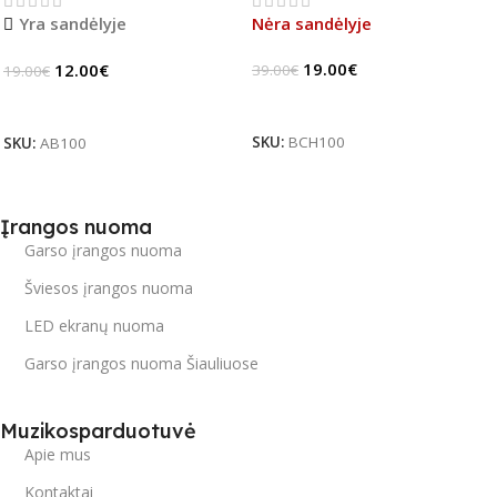
jungiklis
Stock)
Yra sandėlyje
Nėra sandėlyje
19.00
€
12.00
€
39.00
€
19.00
€
Daugiau
Į Krepšelį
SKU:
BCH100
SKU:
AB100
Įrangos nuoma
Garso įrangos nuoma
Šviesos įrangos nuoma
LED ekranų nuoma
Garso įrangos nuoma Šiauliuose
Muzikosparduotuvė
Apie mus
Kontaktai