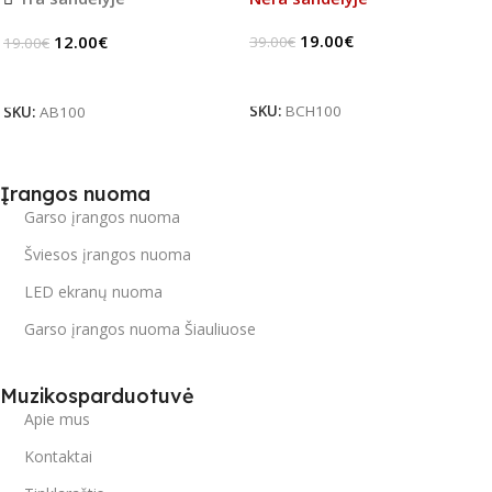
19.00
€
12.00
€
39.00
€
19.00
€
Daugiau
Į Krepšelį
SKU:
BCH100
SKU:
AB100
Įrangos nuoma
Garso įrangos nuoma
Šviesos įrangos nuoma
LED ekranų nuoma
Garso įrangos nuoma Šiauliuose
Muzikosparduotuvė
Apie mus
Kontaktai