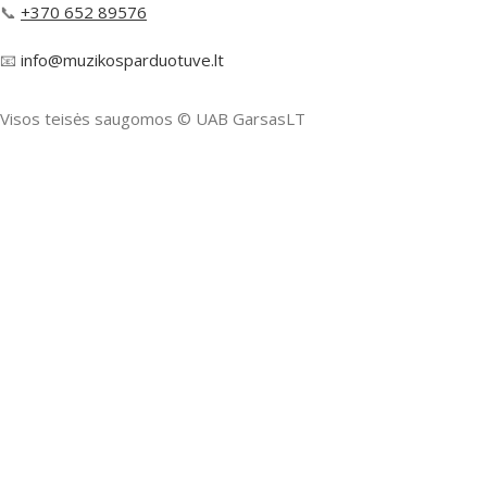
📞
+370 652 89576
📧
info@muzikosparduotuve.lt
Visos teisės saugomos ©️ UAB GarsasLT