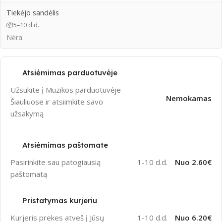
Tiekėjo sandėlis
📦
5–10 d.d.
Nėra
Atsiėmimas parduotuvėje
Užsukite į Muzikos parduotuvėje
Nemokamas
Šiauliuose ir atsiimkite savo
užsakymą
Atsiėmimas paštomate
Pasirinkite sau patogiausią
1-10 d.d.
Nuo 2.60€
paštomatą
Pristatymas kurjeriu
Kurjeris prekes atveš į Jūsų
1-10 d.d.
Nuo 6.20€