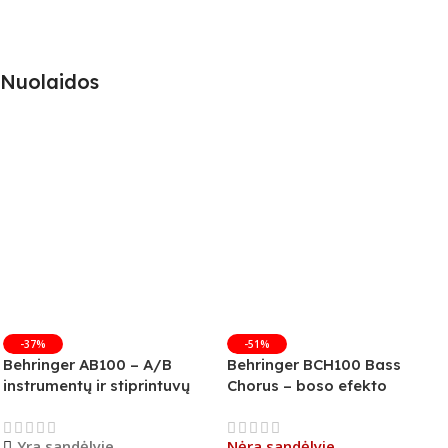
Nuolaidos
-37%
-51%
Behringer AB100 – A/B
Behringer BCH100 Bass
instrumentų ir stiprintuvų
Chorus – boso efekto
jungiklis
pedalas (B-Stock)
Yra sandėlyje
Nėra sandėlyje