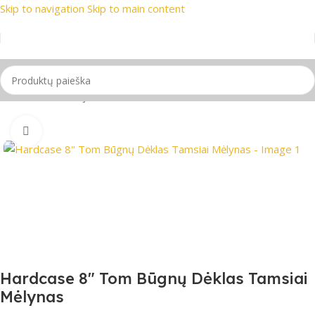
Skip to navigation
Skip to main content
usi prekių ženklai
📞 Konsultacija telefonu
📦 Nemokamas pr
Pradžia
/
Mušamieji instrumentai
Spustelėkite, jei norite padidinti
Hardcase 8″ Tom Būgnų Dėklas Tamsiai
Mėlynas