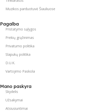
Tinklaraštis
Muzikos parduotuvė Šiauliuose
Pagalba
Pristatymo sąlygos
Prekių grąžinimas
Privatumo politika
Slapukų politika
D.U.K.
Vartojimo Paskola
Mano paskyra
Skydelis
Užsakymai
Atsiusiuntimai