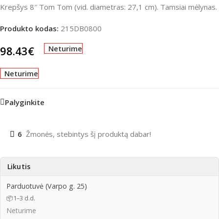
Krepšys 8″ Tom Tom (vid. diametras: 27,1 cm). Tamsiai mėlynas.
Produkto kodas:
215DB0800
98.43
€
Neturime
Neturime
Palyginkite
6
Žmonės, stebintys šį produktą dabar!
Likutis
Parduotuvė (Varpo g. 25)
📦
1–3 d.d.
Neturime