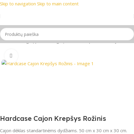
Skip to navigation
Skip to main content
si prekių ženklai
📞 Konsultacija telefonu
📦 Nemokamas pri
trumentai
/
Būgnų priedai
/
Būgnų Dėklai ir krepšiai
/
Perkusijos dėklai
Spustelėkite, jei norite padidinti
Hardcase Cajon Krepšys Rožinis
Cajon dėklas standartinėms dydžiams. 50 cm x 30 cm x 30 cm.