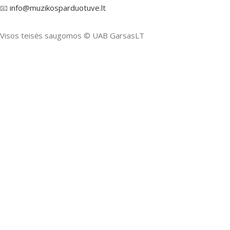
📧
info@muzikosparduotuve.lt
Visos teisės saugomos ©️ UAB GarsasLT