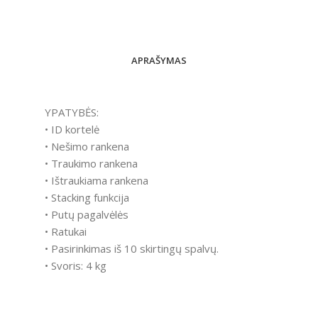
APRAŠYMAS
YPATYBĖS:
• ID kortelė
• Nešimo rankena
• Traukimo rankena
• Ištraukiama rankena
• Stacking funkcija
• Putų pagalvėlės
• Ratukai
• Pasirinkimas iš 10 skirtingų spalvų.
• Svoris: 4 kg