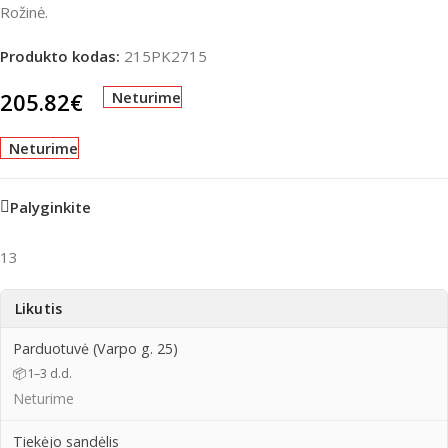
Rožinė.
Produkto kodas:
215PK2715
205.82
€
Neturime
Neturime
Palyginkite
13
Likutis
Parduotuvė (Varpo g. 25)
📦
1–3 d.d.
Neturime
Tiekėjo sandėlis