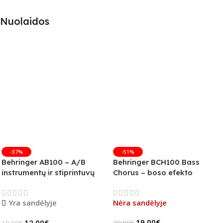
Nuolaidos
-37%
-51%
Behringer AB100 – A/B
Behringer BCH100 Bass
instrumentų ir stiprintuvų
Chorus – boso efekto
jungiklis
pedalas (B-Stock)
Yra sandėlyje
Nėra sandėlyje
19.00
€
12.00
€
39.00
€
19.00
€