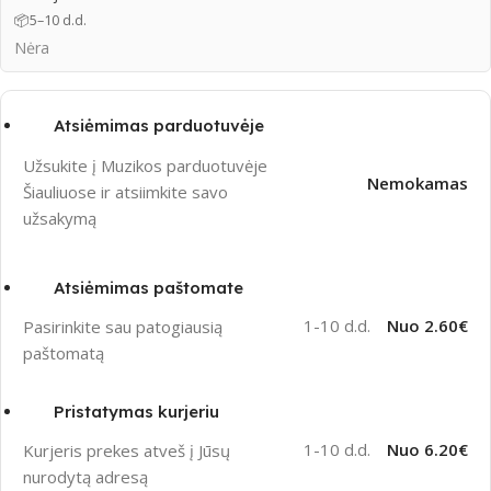
📦
5–10 d.d.
Nėra
Atsiėmimas parduotuvėje
Užsukite į Muzikos parduotuvėje
Nemokamas
Šiauliuose ir atsiimkite savo
užsakymą
Atsiėmimas paštomate
1-10 d.d.
Nuo 2.60€
Pasirinkite sau patogiausią
paštomatą
Pristatymas kurjeriu
1-10 d.d.
Nuo 6.20€
Kurjeris prekes atveš į Jūsų
nurodytą adresą