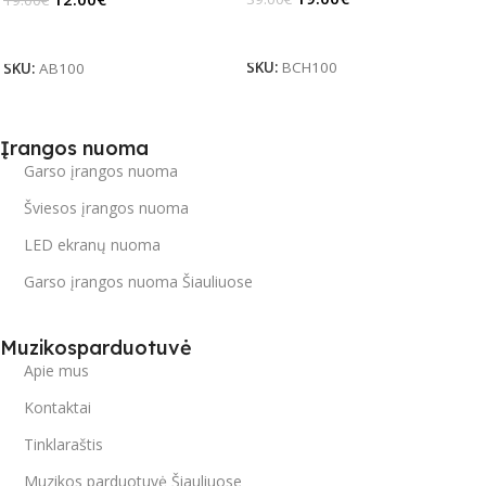
Daugiau
Į Krepšelį
SKU:
BCH100
SKU:
AB100
Įrangos nuoma
Garso įrangos nuoma
Šviesos įrangos nuoma
LED ekranų nuoma
Garso įrangos nuoma Šiauliuose
Muzikosparduotuvė
Apie mus
Kontaktai
Tinklaraštis
Muzikos parduotuvė Šiauliuose