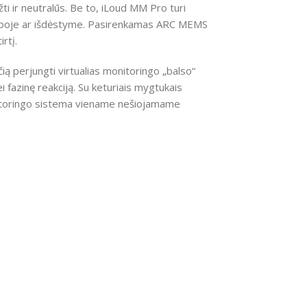
ti ir neutralūs. Be to, iLoud MM Pro turi
atalpoje ar išdėstyme. Pasirenkamas ARC MEMS
rtį.
ą perjungti virtualias monitoringo „balso“
i fazinę reakciją. Su keturiais mygtukais
nitoringo sistema viename nešiojamame