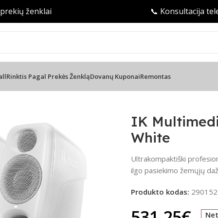
ių ženklai
📞 Konsultacija telefon
all
Rinktis Pagal Prekės Ženklą
Dovanų Kuponai
Remontas
ėlės
/
IK Multimedia iLoud Micro Monitor Pro White
IK Multimedi
White
Ultrakompaktiški profesion
ilgo pasiekimo žemųjų daž
Produkto kodas:
290152
531.25
€
Ne