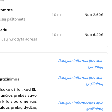
tomate
1-10 d.d.
Nuo 2.60€
ausią paštomatą
eriu
1-10 d.d.
Nuo 6.20€
į Jūsų nurodytą adresą
Daugiau informacijos apie
a
garantiją
Daugiau informacijos apie
 grąžinimas
grąžinimą
sako už tai, kad El.
sančios prekės savo
r kitais parametrais
Daugiau informacijos apie
realaus prekių dydžio,
grąžinimą