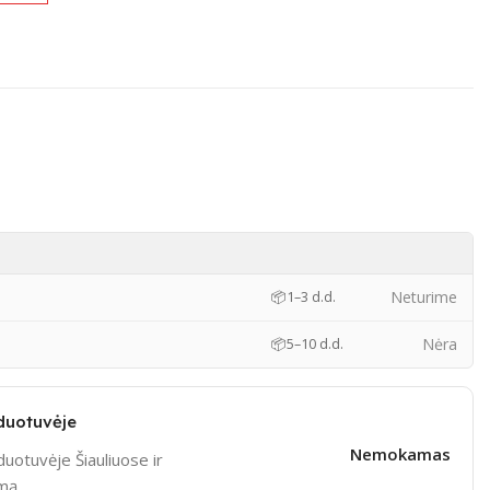
)
Neturime
📦
1–3 d.d.
Nėra
📦
5–10 d.d.
duotuvėje
Nemokamas
uotuvėje Šiauliuose ir
ymą