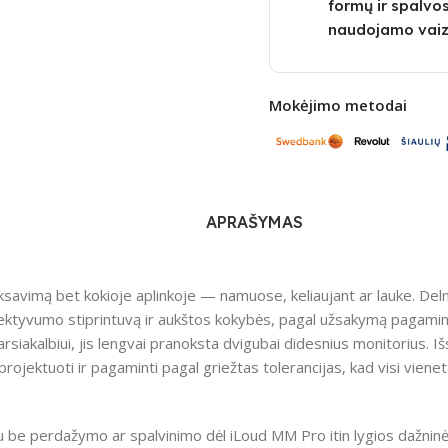
formų ir spalvos
naudojamo vaiz
Mokėjimo metodai
APRAŠYMAS
miksavimą bet kokioje aplinkoje — namuose, keliaujant ar lauke. Delni
ktyvumo stiprintuvą ir aukštos kokybės, pagal užsakymą pagamint
siakalbiui, jis lengvai pranoksta dvigubai didesnius monitorius. I
projektuoti ir pagaminti pagal griežtas tolerancijas, kad visi vien
su be perdažymo ar spalvinimo dėl iLoud MM Pro itin lygios dažni