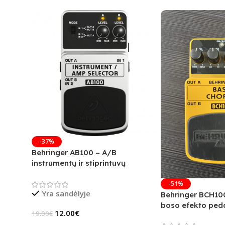
-37%
Behringer AB100 – A/B
instrumentų ir stiprintuvų
jungiklis
-51%
Yra sandėlyje
Behringer BCH10
boso efekto peda
12.00
€
19.00
€