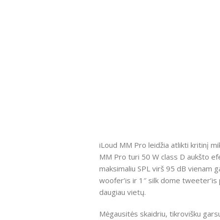
iLoud MM Pro leidžia atlikti kritinį 
MM Pro turi 50 W class D aukšto efe
maksimaliu SPL virš 95 dB vienam gar
woofer’is ir 1″ silk dome tweeter’is 
daugiau vietų.
Mėgausitės skaidriu, tikrovišku gar