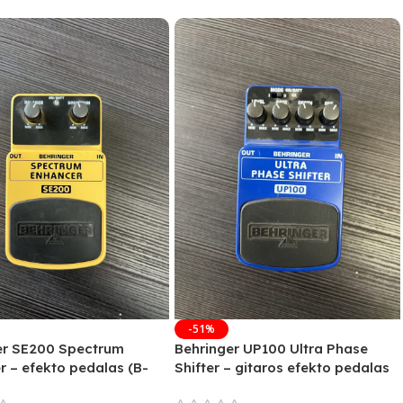
-51%
er SE200 Spectrum
Behringer UP100 Ultra Phase
r – efekto pedalas (B-
Shifter – gitaros efekto pedalas
(B-Stock)