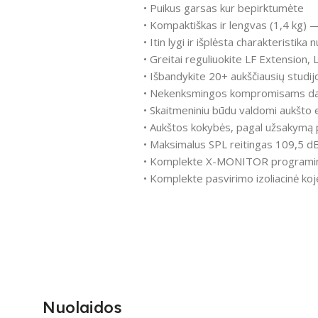
• Puikus garsas kur bepirktumėte
• Kompaktiškas ir lengvas (1,4 kg)
• Itin lygi ir išplėsta charakteristik
• Greitai reguliuokite LF Extension, 
• Išbandykite 20+ aukščiausių studij
• Nekenksmingos kompromisams da
• Skaitmeniniu būdu valdomi aukšto
• Aukštos kokybės, pagal užsakymą p
• Maksimalus SPL reitingas 109,5 d
• Komplekte X-MONITOR programinė 
• Komplekte pasvirimo izoliacinė ko
Nuolaidos