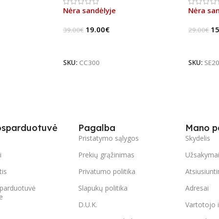
Nėra sandėlyje
Nėra san
19.00
€
15
39.00
€
29.00
€
Daugiau
Daugia
SKU:
CC300
SKU:
SE2
osparduotuvė
Pagalba
Mano p
s
Pristatymo sąlygos
Skydelis
i
Prekių grąžinimas
Užsakyma
tis
Privatumo politika
Atsiusiunt
parduotuvė
Slapukų politika
Adresai
e
D.U.K.
Vartotojo 