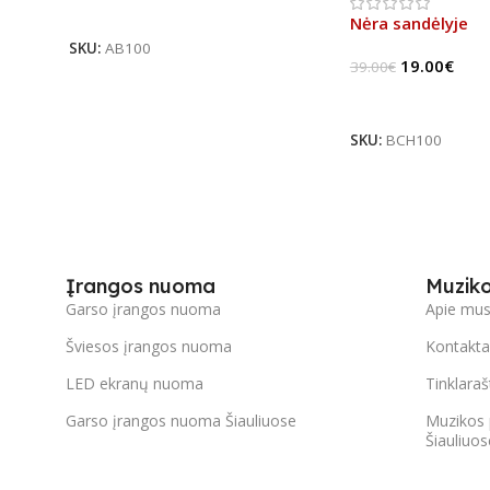
Į Krepšelį
Nėra sandėlyje
SKU:
AB100
19.00
€
39.00
€
Daugiau
SKU:
BCH100
Įrangos nuoma
Muzik
Garso įrangos nuoma
Apie mu
Šviesos įrangos nuoma
Kontakta
LED ekranų nuoma
Tinklaraš
Garso įrangos nuoma Šiauliuose
Muzikos 
Šiauliuos