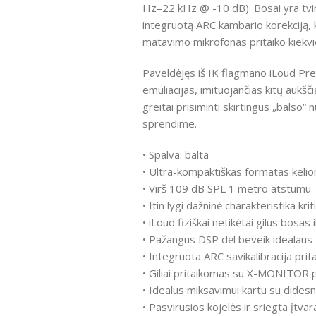
Hz–22 kHz @ -10 dB). Bosai yra tvirti
integruotą ARC kambario korekciją, 
matavimo mikrofonas pritaiko kiekvi
Paveldėjęs iš IK flagmano iLoud Prec
emuliacijas, imituojančias kitų aukšč
greitai prisiminti skirtingus „ba
sprendime.
• Spalva: balta
• Ultra-kompaktiškas formatas kel
• Virš 109 dB SPL 1 metro atstumu 
• Itin lygi dažninė charakteristika kr
• iLoud fiziškai netikėtai gilus bosas 
• Pažangus DSP dėl beveik idealaus 
• Integruota ARC savikalibracija prit
• Giliai pritaikomas su X-MONITOR 
• Idealus miksavimui kartu su didesn
• Pasvirusios kojelės ir sriegta įtvara 