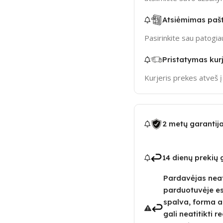
Atsiėmimas paš
Pasirinkite sau patogi
Pristatymas kurj
Kurjeris prekes atveš 
2 metų garantij
14 dienų prekių
Pardavėjas neat
parduotuvėje e
spalva, forma a
gali neatitikti 