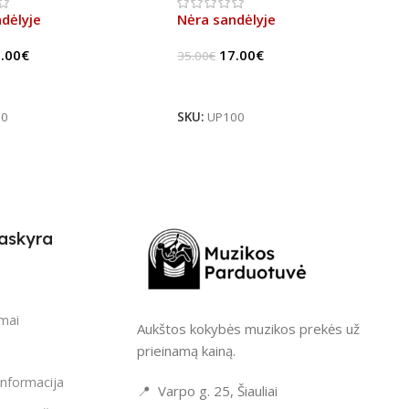
dėlyje
Nėra sandėlyje
.00
€
17.00
€
35.00
€
u
Daugiau
00
SKU:
UP100
askyra
i
imai
Aukštos kokybės muzikos prekės už
prieinamą kainą.
informacija
📍 Varpo g. 25, Šiauliai