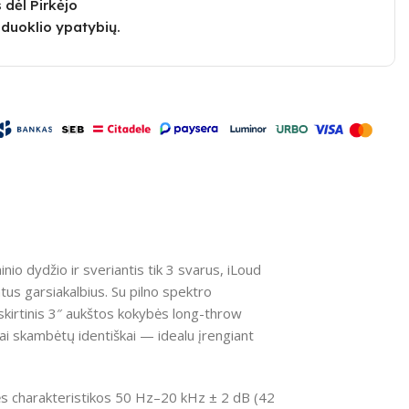
 dėl Pirkėjo
duoklio ypatybių.
nio dydžio ir sveriantis tik 3 svarus, iLoud
us garsiakalbius. Su pilno spektro
šskirtinis 3″ aukštos kokybės long-throw
etai skambėtų identiškai — idealu įrengiant
nės charakteristikos 50 Hz–20 kHz ± 2 dB (42