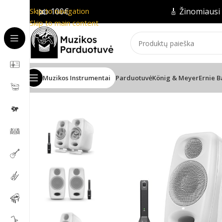
ymas nuo 100€
Skip to navigation
🎸 Žinomiausi prek
Skip to main content
Muzikos Instrumentai
Parduotuvė
König & Meyer
Ernie B
Pradžia
/
PRO Audio
/
Garso kolonėlės
/
Monitorinės kolon