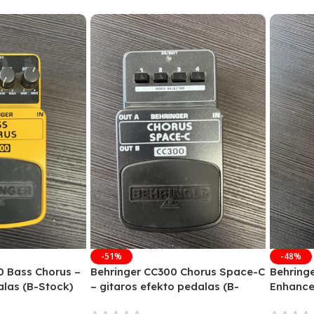
-51%
-48%
0 Bass Chorus –
Behringer CC300 Chorus Space-C
Behring
las (B-Stock)
– gitaros efekto pedalas (B-
Enhance
Stock)
Stock)