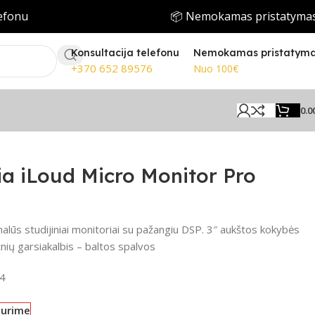
u
📦 Nemokamas pristatymas nu
Konsultacija telefonu
Nemokamas pristatym
+370 652 89576
Nuo 100€
0.0
a iLoud Micro Monitor Pro
alūs studijiniai monitoriai su pažangiu DSP. 3″ aukštos kokybės
nių garsiakalbis – baltos spalvos
4
turime