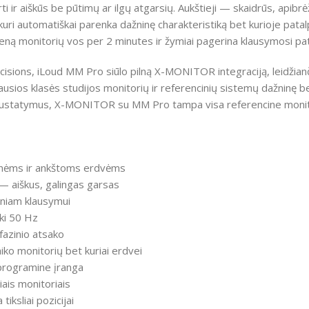
 ir aiškūs be pūtimų ar ilgų atgarsių. Aukštieji — skaidrūs, apibrėž
kuri automatiškai parenka dažninę charakteristiką bet kurioje p
eną monitorių vos per 2 minutes ir žymiai pagerina klausymosi pati
isions, iLoud MM Pro siūlo pilną X-MONITOR integraciją, leidžianči
iausios klasės studijos monitorių ir referencinių sistemų dažninę be
lso“ nustatymus, X-MONITOR su MM Pro tampa visa referencine mo
ionėms ir ankštoms erdvėms
— aiškus, galingas garsas
itiniam klausymui
iki 50 Hz
fazinio atsako
aiko monitorių bet kuriai erdvei
programine įranga
iais monitoriais
tiksliai pozicijai