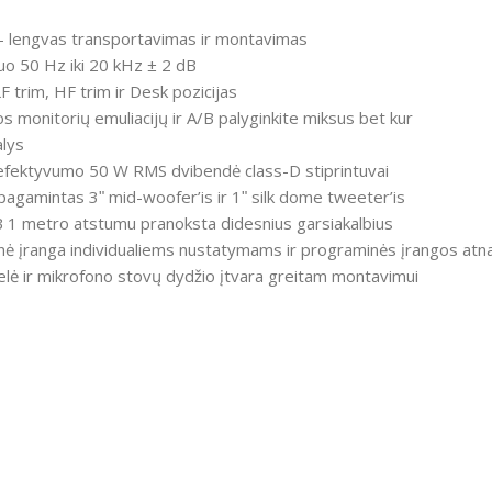
 — lengvas transportavimas ir montavimas
a nuo 50 Hz iki 20 kHz ± 2 dB
LF trim, HF trim ir Desk pozicijas
os monitorių emuliacijų ir A/B palyginkite miksus bet kur
lys
 efektyvumo 50 W RMS dvibendė class-D stiprintuvai
agamintas 3ʺ mid-woofer’is ir 1ʺ silk dome tweeter’is
B 1 metro atstumu pranoksta didesnius garsiakalbius
įranga individualiems nustatymams ir programinės įrangos atn
jelė ir mikrofono stovų dydžio įtvara greitam montavimui