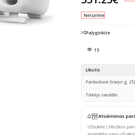
Neturime
adidinti
Palyginkite
15
Likutis
Parduotuvė (Varpo g. 25
Tiekėjo sandėlis
Atsiėmimas par
Užsukite į Muzikos pard
atsiimkite savo užsak