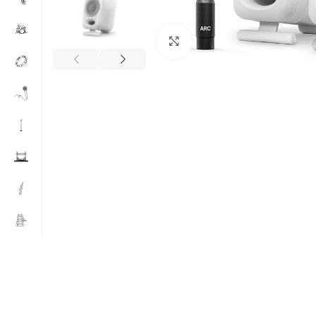
Spustelėkite, jei norite p