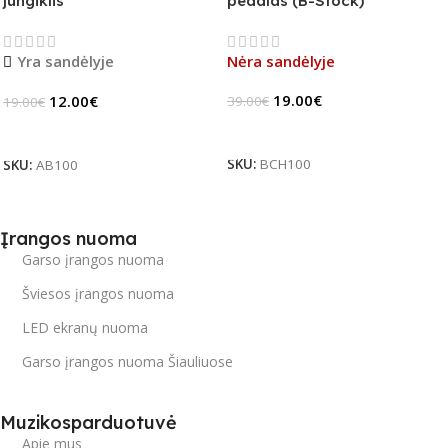
jungiklis
pedalas (B-Stock)
Yra sandėlyje
Nėra sandėlyje
19.00
€
12.00
€
39.00
€
19.00
€
Daugiau
Į Krepšelį
SKU:
BCH100
SKU:
AB100
Įrangos nuoma
Garso įrangos nuoma
Šviesos įrangos nuoma
LED ekranų nuoma
Garso įrangos nuoma Šiauliuose
Muzikosparduotuvė
Apie mus