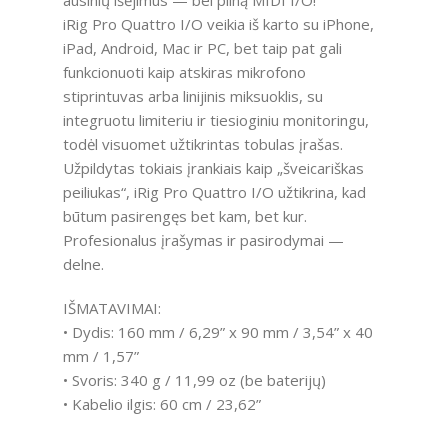
iRig Pro Quattro I/O veikia iš karto su iPhone,
iPad, Android, Mac ir PC, bet taip pat gali
funkcionuoti kaip atskiras mikrofono
stiprintuvas arba linijinis miksuoklis, su
integruotu limiteriu ir tiesioginiu monitoringu,
todėl visuomet užtikrintas tobulas įrašas.
Užpildytas tokiais įrankiais kaip „šveicariškas
peiliukas“, iRig Pro Quattro I/O užtikrina, kad
būtum pasirengęs bet kam, bet kur.
Profesionalus įrašymas ir pasirodymai —
delne.
IŠMATAVIMAI:
• Dydis: 160 mm / 6,29” x 90 mm / 3,54” x 40
mm / 1,57”
• Svoris: 340 g / 11,99 oz (be baterijų)
• Kabelio ilgis: 60 cm / 23,62”