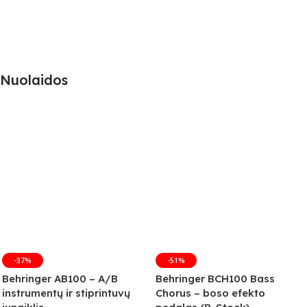
Nuolaidos
-37%
-51%
Behringer AB100 – A/B
Behringer BCH100 Bass
instrumentų ir stiprintuvų
Chorus – boso efekto