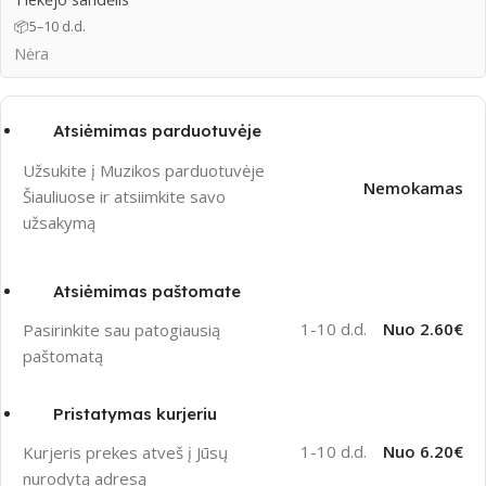
📦
5–10 d.d.
Nėra
Atsiėmimas parduotuvėje
Užsukite į Muzikos parduotuvėje
Nemokamas
Šiauliuose ir atsiimkite savo
užsakymą
Atsiėmimas paštomate
1-10 d.d.
Nuo 2.60€
Pasirinkite sau patogiausią
paštomatą
Pristatymas kurjeriu
1-10 d.d.
Nuo 6.20€
Kurjeris prekes atveš į Jūsų
nurodytą adresą