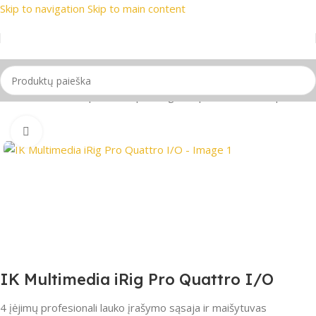
Skip to navigation
Skip to main content
prekių ženklai
📞 Konsultacija telefonu
📦 Nemokamas prist
O Audio
/
Garso stiprintuvai, pultai, garso plokštės
/
Garso plokštės
Spustelėkite, jei norite padidinti
IK Multimedia iRig Pro Quattro I/O
4 įėjimų profesionali lauko įrašymo sąsaja ir maišytuvas