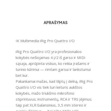
APRAŠYMAS
IK Multimedia iRig Pro Quattro I/O
iRig Pro Quattro I/O yra profesionalios
kokybės nešiojamas 4 į/2 iš garso ir MIDI
sąsaja, aprūpinta viskuo, ko reikia įrašams ir
turinio kūrimui — rimtam garsui ir lankstumui
bet kur.
Pakankamai mažas, kad tilptų į delną, iRig Pro
Quattro I/O vis tiek turi keturis aukštos
kokybės, mažo triukšmo mikrofono
stiprintuvus; instrumentų, RCA ir TRS įėjimus;
taip pat XLR balansinius, 3,5 mm stereo ir
ausinių išėjimus — bei pilną MIDI I/O!