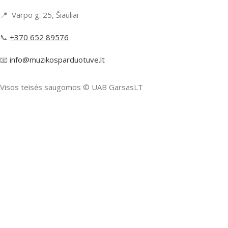
📍 Varpo g. 25, Šiauliai
📞
+370 652 89576
📧
info@muzikosparduotuve.lt
Visos teisės saugomos ©️ UAB GarsasLT