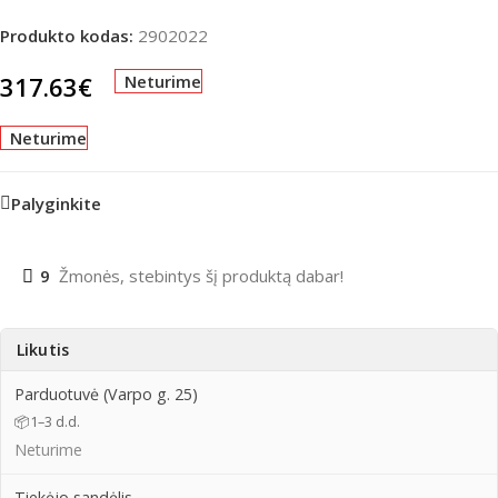
Produkto kodas:
2902022
317.63
€
Neturime
Neturime
Palyginkite
9
Žmonės, stebintys šį produktą dabar!
Likutis
Parduotuvė (Varpo g. 25)
📦
1–3 d.d.
Neturime
Tiekėjo sandėlis