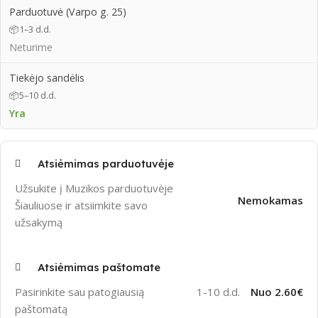
Parduotuvė (Varpo g. 25)
📦
1–3 d.d.
Neturime
Tiekėjo sandėlis
📦
5–10 d.d.
Yra
Atsiėmimas parduotuvėje
Užsukite į Muzikos parduotuvėje
Nemokamas
Šiauliuose ir atsiimkite savo
užsakymą
Atsiėmimas paštomate
Pasirinkite sau patogiausią
1-10 d.d.
Nuo 2.60€
paštomatą