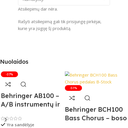
Atsiliepimų dar nėra.
Rašyti atsiliepimą gali tik prisijungę pirkėjai,
kurie yra įsigiję šį produktą.
Nuolaidos
-37%
-51%
Behringer AB100 –
A/B instrumentų ir
Behringer BCH100
stiprintuvų
Bass Chorus – boso
jungiklis
Yra sandėlyje
efekto pedalas (B-