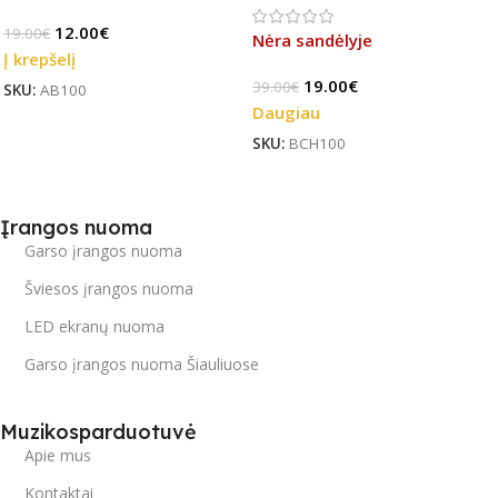
Stock)
12.00
€
19.00
€
Nėra sandėlyje
Į krepšelį
19.00
€
39.00
€
SKU:
AB100
Daugiau
SKU:
BCH100
Įrangos nuoma
Garso įrangos nuoma
Šviesos įrangos nuoma
LED ekranų nuoma
Garso įrangos nuoma Šiauliuose
Muzikosparduotuvė
Apie mus
Kontaktai