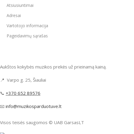
Atsiusiuntimai
Adresai
Vartotojo informacija
Pageidavimų sąrašas
Aukštos kokybės muzikos prekės už prieinamą kainą.
📍 Varpo g. 25, Šiauliai
📞
+370 652 89576
📧
info@muzikosparduotuve.lt
Visos teisės saugomos ©️ UAB GarsasLT