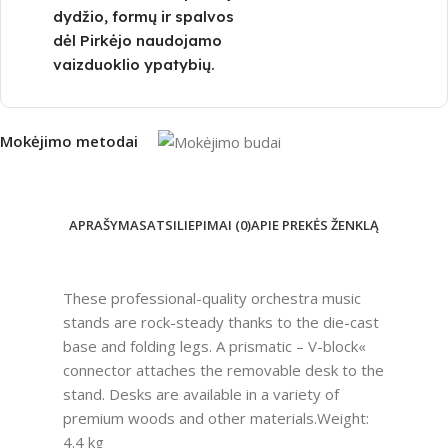
dydžio, formų ir spalvos
dėl Pirkėjo naudojamo
vaizduoklio ypatybių.
Mokėjimo metodai
APRAŠYMAS
ATSILIEPIMAI (0)
APIE PREKĖS ŽENKLĄ
These professional-quality orchestra music
stands are rock-steady thanks to the die-cast
base and folding legs. A prismatic – V-block«
connector attaches the removable desk to the
stand. Desks are available in a variety of
premium woods and other materials.Weight:
4.4 kg