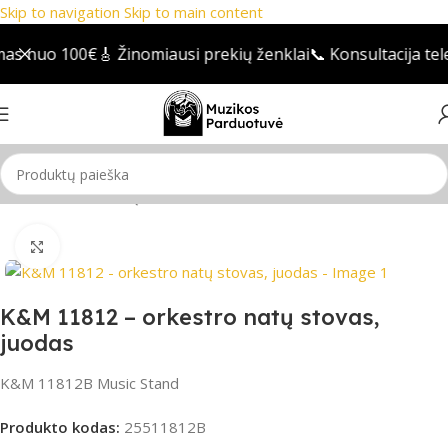
Skip to navigation
Skip to main content
s nuo 100€
🎸 Žinomiausi prekių ženklai
📞 Konsultacija tele
Pradžia
/
Stovai
/
Natų stovas
Spustelėkite, jei norite padidinti
K&M 11812 – orkestro natų stovas,
juodas
K&M 11812B Music Stand
Produkto kodas:
25511812B