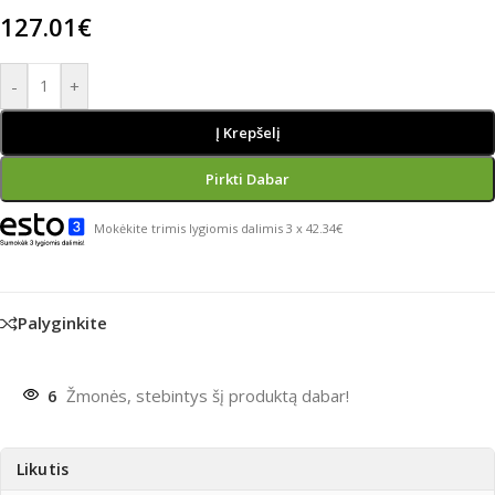
127.01
€
-
+
Į Krepšelį
Pirkti Dabar
Mokėkite trimis lygiomis dalimis 3 x 42.34€
Palyginkite
6
Žmonės, stebintys šį produktą dabar!
Likutis