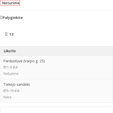
Neturime
Palyginkite
13
Likutis
Parduotuvė (Varpo g. 25)
📦
1–3 d.d.
Neturime
Tiekėjo sandėlis
📦
5–10 d.d.
Nėra