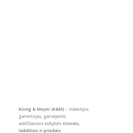
König & Meyer (K&M)
– Vokietijos
gamintojas, garsėjantis
aukščiausios kokybės
stovais,
laikikliais ir priedais