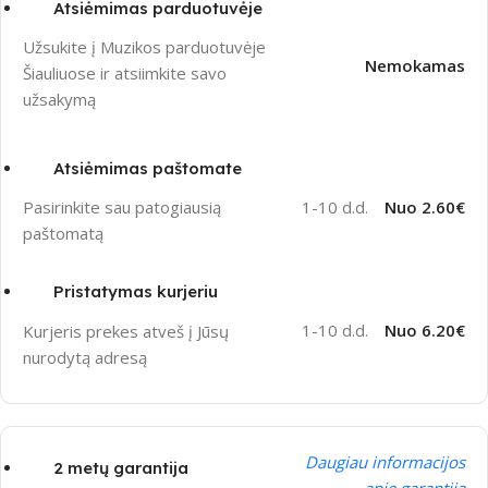
Atsiėmimas parduotuvėje
Užsukite į Muzikos parduotuvėje
Nemokamas
Šiauliuose ir atsiimkite savo
užsakymą
Atsiėmimas paštomate
1-10 d.d.
Nuo 2.60€
Pasirinkite sau patogiausią
paštomatą
Pristatymas kurjeriu
1-10 d.d.
Nuo 6.20€
Kurjeris prekes atveš į Jūsų
nurodytą adresą
Daugiau informacijos
2 metų garantija
apie garantiją