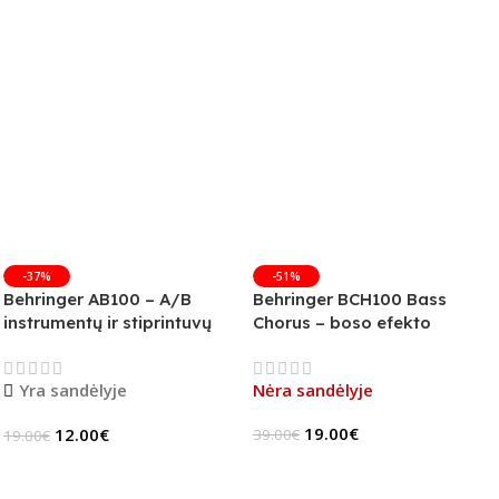
-37%
-51%
Behringer AB100 – A/B
Behringer BCH100 Bass
instrumentų ir stiprintuvų
Chorus – boso efekto
jungiklis
pedalas (B-Stock)
Yra sandėlyje
Nėra sandėlyje
19.00
€
12.00
€
39.00
€
19.00
€
Daugiau
Į Krepšelį