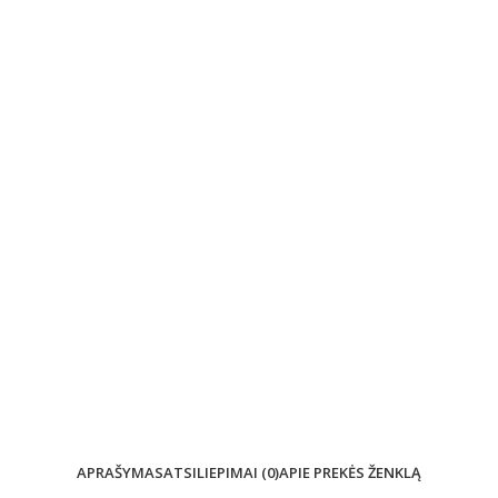
APRAŠYMAS
ATSILIEPIMAI (0)
APIE PREKĖS ŽENKLĄ