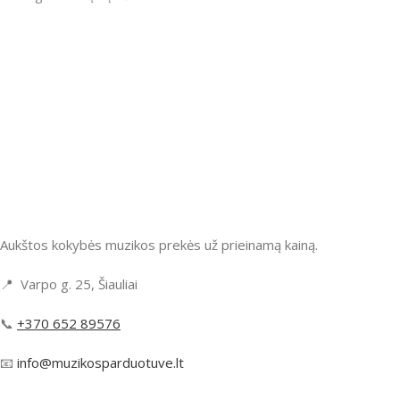
Aukštos kokybės muzikos prekės už prieinamą kainą.
📍 Varpo g. 25, Šiauliai
📞
+370 652 89576
📧
info@muzikosparduotuve.lt