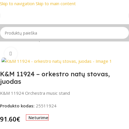
Skip to navigation
Skip to main content
rekių ženklai
📞 Konsultacija telefonu
📦 Nemokamas prista
Pradžia
/
Stovai
/
Natų stovas
Spustelėkite, jei norite padidinti
K&M 11924 – orkestro natų stovas,
juodas
K&M 11924 Orchestra music stand
Produkto kodas:
25511924
91.60
€
Neturime