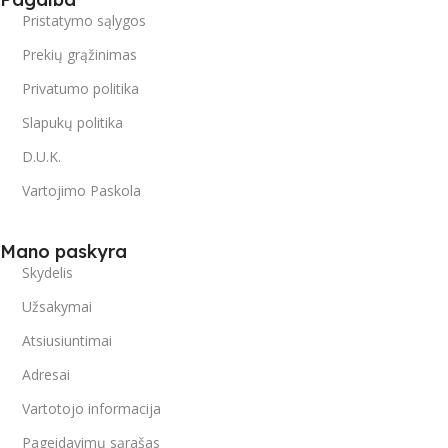
Pristatymo sąlygos
Prekių grąžinimas
Privatumo politika
Slapukų politika
D.U.K.
Vartojimo Paskola
Mano paskyra
Skydelis
Užsakymai
Atsiusiuntimai
Adresai
Vartotojo informacija
Pageidavimų sąrašas