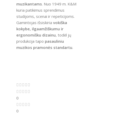
muzikantams
. Nuo 1949 m. K&M
kuria patikimus sprendimus
studijoms, scenai ir repeticijoms.
Gamintojas išsiskiria
vokiška
kokybe, ilgaamžiškumu ir
ergonomišku dizainu
, todėl jų
produkcija tapo
pasauliniu
muzikos pramonės standartu
.
0
0