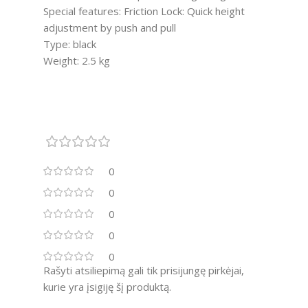
Special features: Friction Lock: Quick height
adjustment by push and pull
Type: black
Weight: 2.5 kg
0
0
0
0
0
Rašyti atsiliepimą gali tik prisijungę pirkėjai,
kurie yra įsigiję šį produktą.