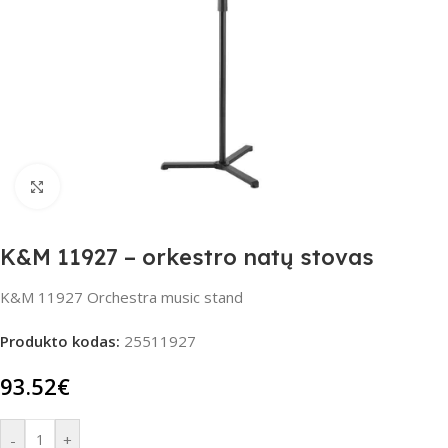
Spustelėkite, jei norite padidinti
K&M 11927 – orkestro natų stovas
K&M 11927 Orchestra music stand
Produkto kodas:
25511927
93.52
€
-
+