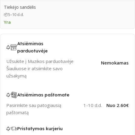
Tiekėjo sandėlis
📦
5–10 d.d.
Yra
Atsiėmimas
parduotuvėje
Užsukite į Muzikos parduotuvėje
Nemokamas
Šiauliuose ir atsiimkite savo
užsakymą
Atsiėmimas paštomate
Pasirinkite sau patogiausią
1-10 d.d.
Nuo 2.60€
paštomatą
Pristatymas kurjeriu