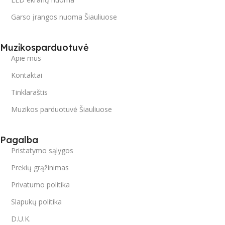
Garso įrangos nuoma Šiauliuose
Muzikosparduotuvė
Apie mus
Kontaktai
Tinklaraštis
Muzikos parduotuvė Šiauliuose
Pagalba
Pristatymo sąlygos
Prekių grąžinimas
Privatumo politika
Slapukų politika
D.U.K.