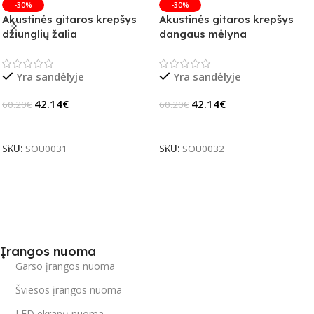
-30%
-30%
Akustinės gitaros krepšys
Akustinės gitaros krepšys
džiunglių žalia
dangaus mėlyna
Yra sandėlyje
Yra sandėlyje
42.14
€
42.14
€
60.20
€
60.20
€
Į Krepšelį
Į Krepšelį
SKU:
SOU0031
SKU:
SOU0032
Įrangos nuoma
Garso įrangos nuoma
Šviesos įrangos nuoma
LED ekranų nuoma