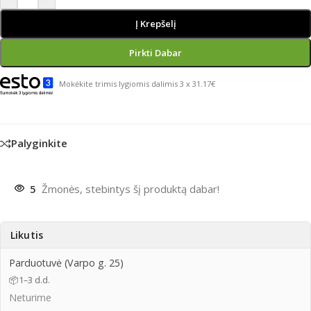
Į Krepšelį
Pirkti Dabar
Mokėkite trimis lygiomis dalimis 3 x 31.17€
Palyginkite
5
Žmonės, stebintys šį produktą dabar!
Likutis
Parduotuvė (Varpo g. 25)
📦
1–3 d.d.
Neturime