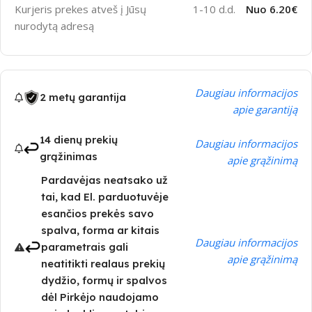
Kurjeris prekes atveš į Jūsų
1-10 d.d.
Nuo 6.20€
nurodytą adresą
Daugiau informacijos
2 metų garantija
apie garantiją
14 dienų prekių
Daugiau informacijos
grąžinimas
apie grąžinimą
Pardavėjas neatsako už
tai, kad El. parduotuvėje
esančios prekės savo
spalva, forma ar kitais
Daugiau informacijos
parametrais gali
apie grąžinimą
neatitikti realaus prekių
dydžio, formų ir spalvos
dėl Pirkėjo naudojamo