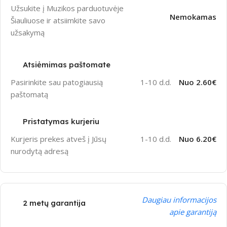
Užsukite į Muzikos parduotuvėje
Nemokamas
Šiauliuose ir atsiimkite savo
užsakymą
Atsiėmimas paštomate
Pasirinkite sau patogiausią
1-10 d.d.
Nuo 2.60€
paštomatą
Pristatymas kurjeriu
Kurjeris prekes atveš į Jūsų
1-10 d.d.
Nuo 6.20€
nurodytą adresą
Daugiau informacijos
2 metų garantija
apie garantiją