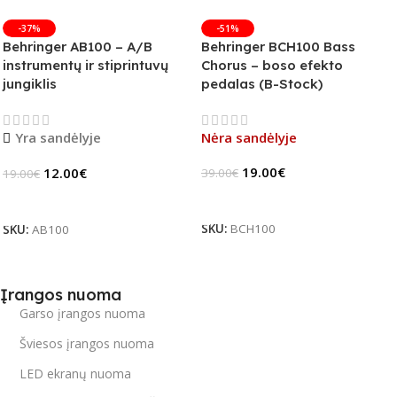
-37%
-51%
Behringer AB100 – A/B
Behringer BCH100 Bass
instrumentų ir stiprintuvų
Chorus – boso efekto
jungiklis
pedalas (B-Stock)
Yra sandėlyje
Nėra sandėlyje
19.00
€
12.00
€
39.00
€
19.00
€
Daugiau
Į Krepšelį
SKU:
BCH100
SKU:
AB100
Įrangos nuoma
Garso įrangos nuoma
Šviesos įrangos nuoma
LED ekranų nuoma