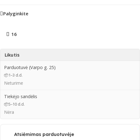
Palyginkite
16
Likutis
Parduotuvė (Varpo g. 25)
📦
1–3 d.d.
Neturime
Tiekėjo sandėlis
📦
5–10 d.d.
Nėra
Atsiėmimas parduotuvėje