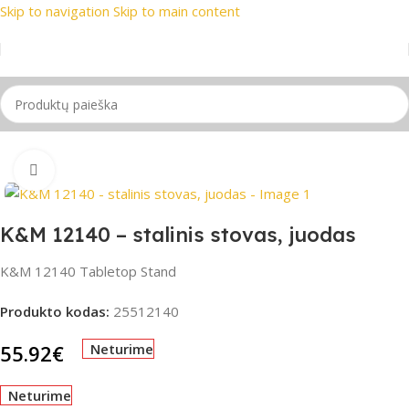
Skip to navigation
Skip to main content
ekių ženklai
📞 Konsultacija telefonu
📦 Nemokamas pristat
Pradžia
/
Stovai
Spustelėkite, jei norite padidinti
K&M 12140 – stalinis stovas, juodas
K&M 12140 Tabletop Stand
Produkto kodas:
25512140
55.92
€
Neturime
Neturime