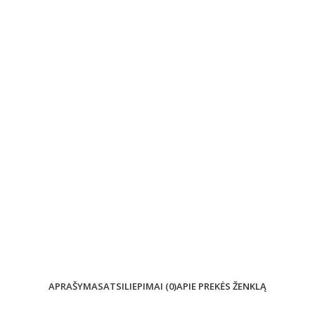
APRAŠYMAS
ATSILIEPIMAI (0)
APIE PREKĖS ŽENKLĄ