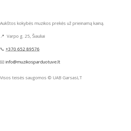
Aukštos kokybės muzikos prekės už prieinamą kainą.
📍 Varpo g. 25, Šiauliai
📞
+370 652 89576
📧
info@muzikosparduotuve.lt
Visos teisės saugomos ©️ UAB GarsasLT