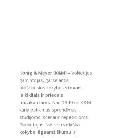
König & Meyer (K&M)
– Vokietijos
gamintojas, garsėjantis
aukščiausios kokybės
stovais,
laikikliais ir priedais
muzikantams
. Nuo 1949 m. K&M
kuria patikimus sprendimus
studijoms, scenai ir repeticijoms.
Gamintojas išsiskiria
vokiška
kokybe, ilgaamžiškumu ir