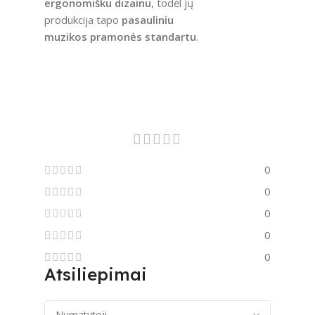
ergonomišku dizainu
, todėl jų
produkcija tapo
pasauliniu
muzikos pramonės standartu
.
0
0
0
0
0
Atsiliepimai