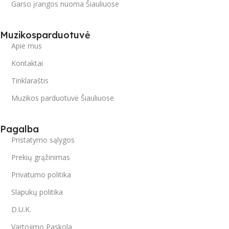
Garso įrangos nuoma Šiauliuose
Muzikosparduotuvė
Apie mus
Kontaktai
Tinklaraštis
Muzikos parduotuvė Šiauliuose
Pagalba
Pristatymo sąlygos
Prekių grąžinimas
Privatumo politika
Slapukų politika
D.U.K.
Vartojimo Paskola