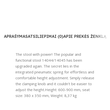
APRAŠYMAS
ATSILIEPIMAI (0)
APIE PREKĖS ŽENKLĄ
The stool with power! The popular and
functional stool 14044/14045 has been
upgraded again. The secret lies in the
integrated pneumatic spring for effortless and
comfortable height adjustment. Simply release
the clamping knob and it couldn’t be easier to
adjust the height.Height: 600-900 mm, seat
size: 380 x 350 mm, Weight: 8,37 kg