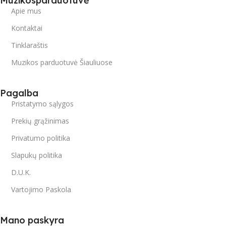
Muzikosparduotuvė
Apie mus
Kontaktai
Tinklaraštis
Muzikos parduotuvė Šiauliuose
Pagalba
Pristatymo sąlygos
Prekių grąžinimas
Privatumo politika
Slapukų politika
D.U.K.
Vartojimo Paskola
Mano paskyra