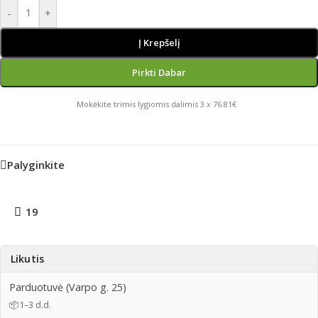
-
+
Į Krepšelį
Pirkti Dabar
Mokėkite trimis lygiomis dalimis 3 x 76.81€
Palyginkite
19
Likutis
Parduotuvė (Varpo g. 25)
📦
1–3 d.d.