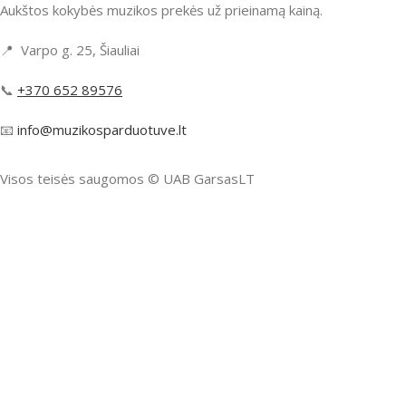
Aukštos kokybės muzikos prekės už prieinamą kainą.
📍 Varpo g. 25, Šiauliai
📞
+370 652 89576
📧
info@muzikosparduotuve.lt
Visos teisės saugomos ©️ UAB GarsasLT