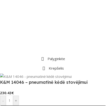
Palyginkite
Krepšelis
K&M 14046 – pneumatinė kėdė stovėjimui
230.43
€
-
+