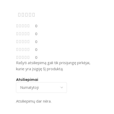
0
0
0
0
0
Rašyti atsiliepimą gali tik prisijungę pirkėjai,
kurie yra įsigiję šį produktą.
Atsiliepimai
Atsiliepimų dar nėra.