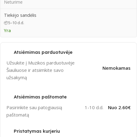
Neturime
Tiekėjo sandėlis
📦
5–10 d.d.
Yra
Atsiėmimas parduotuvėje
Užsukite į Muzikos parduotuvėje
Nemokamas
Šiauliuose ir atsiimkite savo
užsakymą
Atsiėmimas paštomate
Pasirinkite sau patogiausią
1-10 d.d.
Nuo 2.60€
paštomatą
Pristatymas kurjeriu