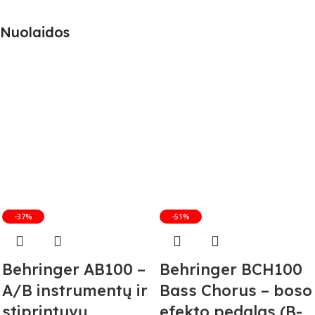
Nuolaidos
-37%
-51%
Behringer AB100 –
Behringer BCH100
A/B instrumentų ir
Bass Chorus – boso
stiprintuvų
efekto pedalas (B-