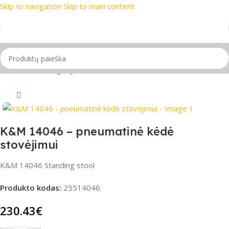
Skip to navigation
Skip to main content
ekių ženklai
📞 Konsultacija telefonu
📦 Nemokamas pristaty
Pradžia
/
be-kategorijos
Spustelėkite, jei norite padidinti
K&M 14046 – pneumatinė kėdė
stovėjimui
K&M 14046 Standing stool
Produkto kodas:
25514046
230.43
€