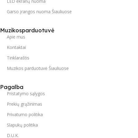
LED ekranų nuoma
Garso įrangos nuoma Šiauliuose
Muzikosparduotuvė
Apie mus
Kontaktai
Tinklaraštis
Muzikos parduotuvė Šiauliuose
Pagalba
Pristatymo sąlygos
Prekių grąžinimas
Privatumo politika
Slapukų politika
D.U.K.