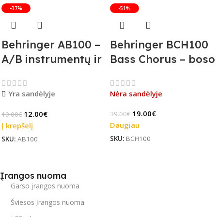
-37%
-51%
Behringer AB100 –
Behringer BCH100
A/B instrumentų ir
Bass Chorus – boso
stiprintuvų
efekto pedalas (B-
jungiklis
Stock)
Yra sandėlyje
Nėra sandėlyje
19.00
€
12.00
€
39.00
€
19.00
€
Daugiau
Į krepšelį
SKU:
BCH100
SKU:
AB100
Įrangos nuoma
Garso įrangos nuoma
Šviesos įrangos nuoma