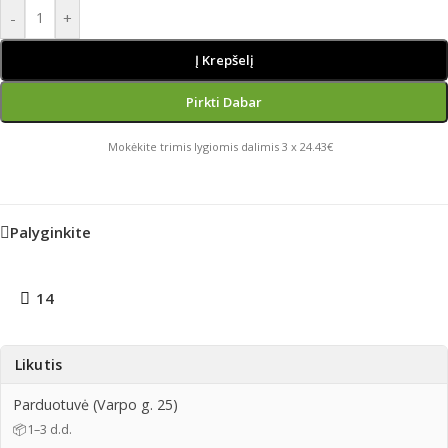
-
+
Į Krepšelį
Pirkti Dabar
Mokėkite trimis lygiomis dalimis 3 x 24.43€
Palyginkite
14
Likutis
Parduotuvė (Varpo g. 25)
📦
1–3 d.d.