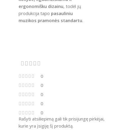
ergonomišku dizainu
, todėl jų
produkcija tapo
pasauliniu
muzikos pramonės standartu
.
0
0
0
0
0
Rašyti atsiliepimą gali tik prisijungę pirkėjai,
kurie yra įsigiję šį produktą.