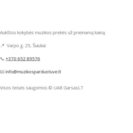
Aukštos kokybės muzikos prekės už prieinamą kainą.
📍 Varpo g. 25, Šiauliai
📞
+370 652 89576
📧
info@muzikosparduotuve.lt
Visos teisės saugomos ©️ UAB GarsasLT