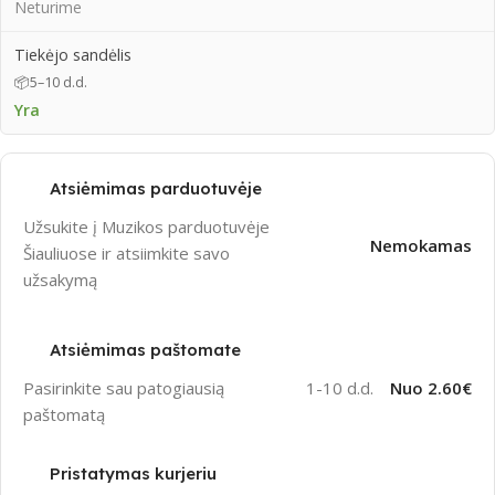
Neturime
Tiekėjo sandėlis
📦
5–10 d.d.
Yra
Atsiėmimas parduotuvėje
Užsukite į Muzikos parduotuvėje
Nemokamas
Šiauliuose ir atsiimkite savo
užsakymą
Atsiėmimas paštomate
Pasirinkite sau patogiausią
1-10 d.d.
Nuo 2.60€
paštomatą
Pristatymas kurjeriu