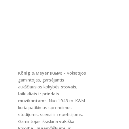
König & Meyer (K&M)
– Vokietijos
gamintojas, garsėjantis
aukščiausios kokybės
stovais,
laikikliais ir priedais
muzikantams
. Nuo 1949 m. K&M
kuria patikimus sprendimus
studijoms, scenai ir repeticijoms.
Gamintojas išsiskiria
vokiška
kokybe, ilgaamžiškumu ir