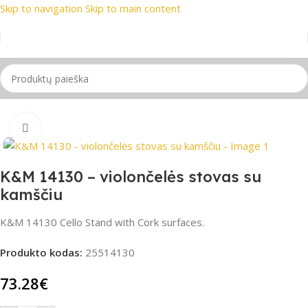
Skip to navigation
Skip to main content
rekių ženklai
📞 Konsultacija telefonu
📦 Nemokamas prista
Pradžia
/
Stovai
Spustelėkite, jei norite padidinti
K&M 14130 – violončelės stovas su
kamščiu
K&M 14130 Cello Stand with Cork surfaces.
Produkto kodas:
25514130
73.28
€