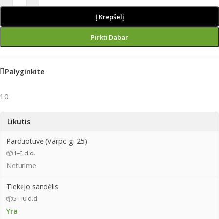
Į Krepšelį
Pirkti Dabar
Palyginkite
10
Likutis
Parduotuvė (Varpo g. 25)
📦
1–3 d.d.
Neturime
Tiekėjo sandėlis
📦
5–10 d.d.
Yra