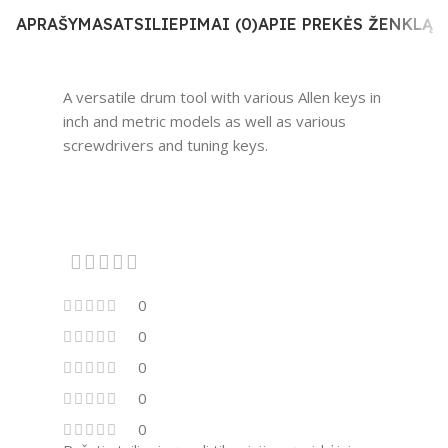
APRAŠYMAS
ATSILIEPIMAI (0)
APIE PREKĖS ŽENKLĄ
A versatile drum tool with various Allen keys in
inch and metric models as well as various
screwdrivers and tuning keys.
0
0
0
0
0