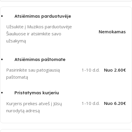
Atsiėmimas parduotuvėje
Užsukite į Muzikos parduotuvėje
Nemokamas
Šiauliuose ir atsiimkite savo
užsakymą
Atsiėmimas paštomate
1-10 d.d.
Nuo 2.60€
Pasirinkite sau patogiausią
paštomatą
Pristatymas kurjeriu
1-10 d.d.
Nuo 6.20€
Kurjeris prekes atveš į Jūsų
nurodytą adresą