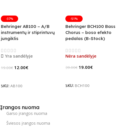
-37%
-51%
Behringer AB100 – A/B
Behringer BCH100 Bass
instrumentų ir stiprintuvų
Chorus – boso efekto
jungiklis
pedalas (B-Stock)
Yra sandėlyje
Nėra sandėlyje
19.00
€
12.00
€
39.00
€
19.00
€
Daugiau
Į Krepšelį
SKU:
BCH100
SKU:
AB100
Įrangos nuoma
Garso įrangos nuoma
Šviesos įrangos nuoma