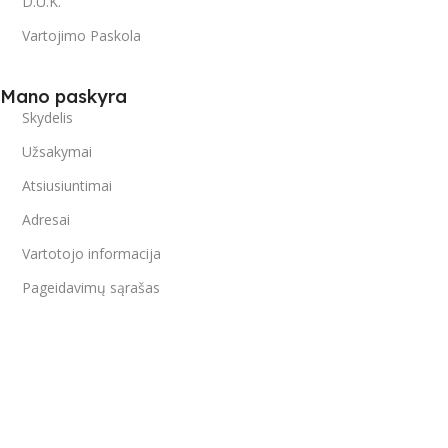
D.U.K.
Vartojimo Paskola
Mano paskyra
Skydelis
Užsakymai
Atsiusiuntimai
Adresai
Vartotojo informacija
Pageidavimų sąrašas