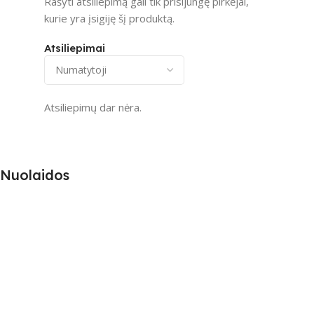
Rašyti atsiliepimą gali tik prisijungę pirkėjai,
kurie yra įsigiję šį produktą.
Atsiliepimai
Atsiliepimų dar nėra.
Nuolaidos