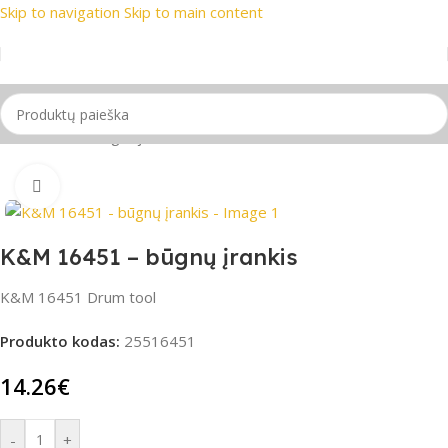
Skip to navigation
Skip to main content
ženklai
📞 Konsultacija telefonu
📦 Nemokamas pristatymas 
Pradžia
/
be-kategorijos
Spustelėkite, jei norite padidinti
K&M 16451 – būgnų įrankis
K&M 16451 Drum tool
Produkto kodas:
25516451
14.26
€
-
+