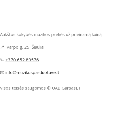
Aukštos kokybės muzikos prekės už prieinamą kainą.
📍 Varpo g. 25, Šiauliai
📞
+370 652 89576
📧
info@muzikosparduotuve.lt
Visos teisės saugomos ©️ UAB GarsasLT