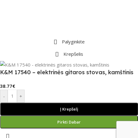
Palyginkite
Krepšelis
K&M 17540 – elektrinės gitaros stovas, kamštinis
38.77
€
-
+
Į Krepšelį
Pirkti Dabar