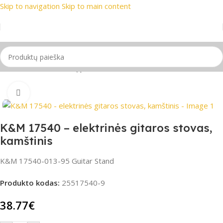
Skip to navigation
Skip to main content
ekių ženklai
📞 Konsultacija telefonu
📦 Nemokamas pristaty
Pradžia
/
Gitaros
/
Gitarų priedai
Spustelėkite, jei norite padidinti
K&M 17540 – elektrinės gitaros stovas,
kamštinis
K&M 17540-013-95 Guitar Stand
Produkto kodas:
25517540-9
38.77
€