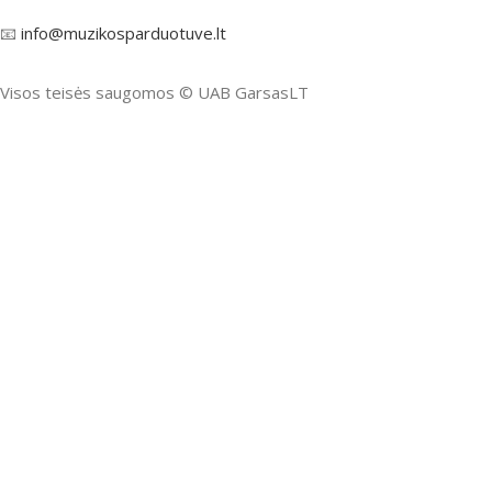
📧
info@muzikosparduotuve.lt
Visos teisės saugomos ©️ UAB GarsasLT