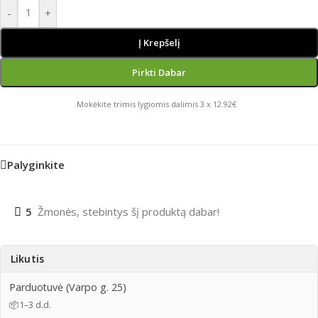
-
+
Į Krepšelį
Pirkti Dabar
Mokėkite trimis lygiomis dalimis 3 x 12.92€
Palyginkite
5
Žmonės, stebintys šį produktą dabar!
Likutis
Parduotuvė (Varpo g. 25)
📦
1–3 d.d.