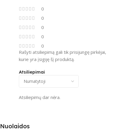
0
0
0
0
0
Rašyti atsiliepimą gali tik prisijungę pirkėjai,
kurie yra įsigiję šį produktą.
Atsiliepimai
Atsiliepimų dar nėra.
Nuolaidos