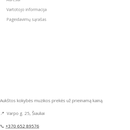
Vartotojo informacija
Pageidavimų sąrašas
Aukštos kokybės muzikos prekės už prieinamą kainą.
📍 Varpo g. 25, Šiauliai
📞
+370 652 89576