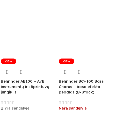
-37%
-51%
Behringer AB100 – A/B
Behringer BCH100 Bass
instrumentų ir stiprintuvų
Chorus – boso efekto
jungiklis
pedalas (B-Stock)
Yra sandėlyje
Nėra sandėlyje