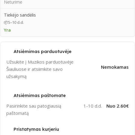
Neturime
Tiekėjo sandėlis
📦
5–10 d.d.
Yra
Atsiėmimas parduotuvėje
Užsukite į Muzikos parduotuvėje
Nemokamas
Šiauliuose ir atsiimkite savo
užsakymą
Atsiėmimas paštomate
Pasirinkite sau patogiausią
1-10 d.d.
Nuo 2.60€
paštomatą
Pristatymas kurjeriu