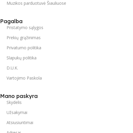
Muzikos parduotuvė Šiauliuose
Pagalba
Pristatymo sąlygos
Prekių grąžinimas
Privatumo politika
Slapukų politika
D.U.K.
Vartojimo Paskola
Mano paskyra
Skydelis
Užsakymai
Atsiusiuntimai
Adresai