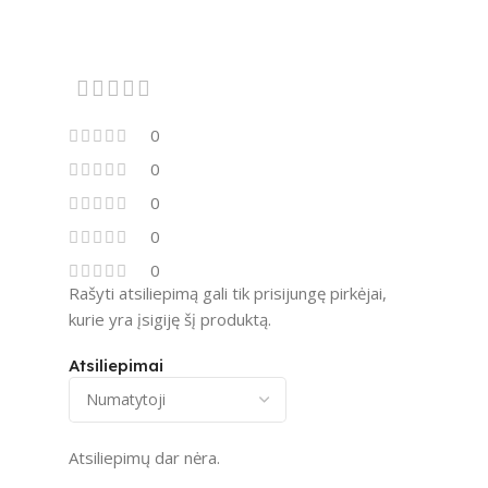
0
0
0
0
0
Rašyti atsiliepimą gali tik prisijungę pirkėjai,
kurie yra įsigiję šį produktą.
Atsiliepimai
Atsiliepimų dar nėra.