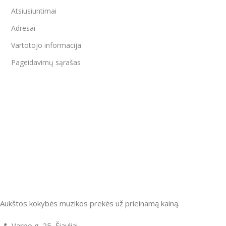
Atsiusiuntimai
Adresai
Vartotojo informacija
Pageidavimų sąrašas
Aukštos kokybės muzikos prekės už prieinamą kainą.
📍 Varpo g. 25, Šiauliai