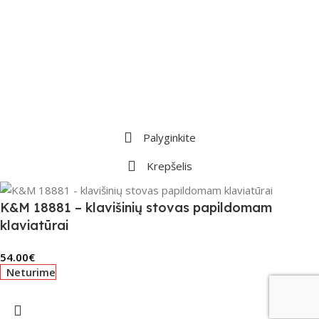
Palyginkite
Krepšelis
K&M 18881 – klavišinių stovas papildomam
klaviatūrai
54.00
€
Neturime