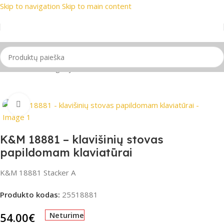
Skip to navigation
Skip to main content
i prekių ženklai
📞 Konsultacija telefonu
📦 Nemokamas pris
Pradžia
/
be-kategorijos
Spustelėkite, jei norite padidinti
K&M 18881 – klavišinių stovas
papildomam klaviatūrai
K&M 18881 Stacker A
Produkto kodas:
25518881
54.00
€
Neturime