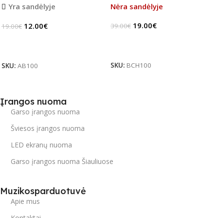
Yra sandėlyje
Nėra sandėlyje
19.00
€
12.00
€
39.00
€
19.00
€
Daugiau
Į Krepšelį
SKU:
BCH100
SKU:
AB100
Įrangos nuoma
Garso įrangos nuoma
Šviesos įrangos nuoma
LED ekranų nuoma
Garso įrangos nuoma Šiauliuose
Muzikosparduotuvė
Apie mus
Kontaktai