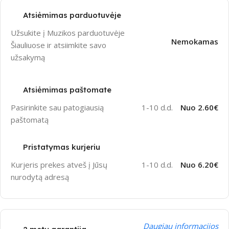
Atsiėmimas parduotuvėje
Užsukite į Muzikos parduotuvėje
Nemokamas
Šiauliuose ir atsiimkite savo
užsakymą
Atsiėmimas paštomate
Pasirinkite sau patogiausią
1-10 d.d.
Nuo 2.60€
paštomatą
Pristatymas kurjeriu
Kurjeris prekes atveš į Jūsų
1-10 d.d.
Nuo 6.20€
nurodytą adresą
Daugiau informacijos