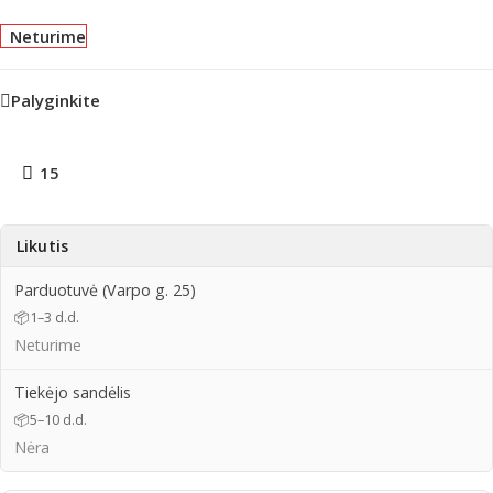
Neturime
Palyginkite
15
Likutis
Parduotuvė (Varpo g. 25)
📦
1–3 d.d.
Neturime
Tiekėjo sandėlis
📦
5–10 d.d.
Nėra