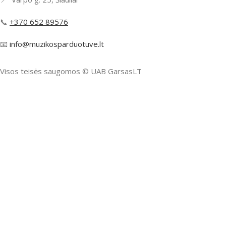
📞
+370 652 89576
📧
info@muzikosparduotuve.lt
Visos teisės saugomos ©️ UAB GarsasLT