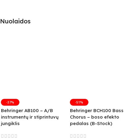
Nuolaidos
-37%
-51%
Behringer AB100 – A/B
Behringer BCH100 Bass
instrumentų ir stiprintuvų
Chorus – boso efekto
jungiklis
pedalas (B-Stock)