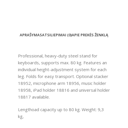
APRAŠYMAS
ATSILIEPIMAI (0)
APIE PREKĖS ŽENKLĄ
Professional, heavy-duty steel stand for
keyboards, supports max. 80 kg. Features an
individual height-adjustment system for each
leg. Folds for easy transport. Optional stacker
18952, microphone arm 18956, music holder
18958, iPad holder 18816 and universal holder
18817 available.
Lengthoad capacity up to 80 kg. Weight: 9,3
kg,