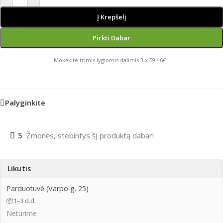
Į Krepšelį
Pirkti Dabar
Mokėkite trimis lygiomis dalimis 3 x 59.46€
Palyginkite
5
Žmonės, stebintys šį produktą dabar!
Likutis
Parduotuvė (Varpo g. 25)
📦
1–3 d.d.
Neturime