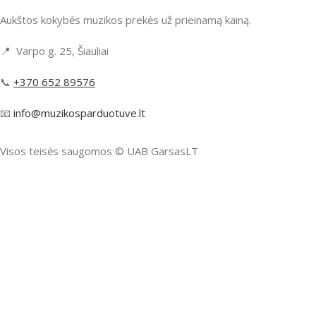
Aukštos kokybės muzikos prekės už prieinamą kainą.
📍 Varpo g. 25, Šiauliai
📞
+370 652 89576
📧
info@muzikosparduotuve.lt
Visos teisės saugomos ©️ UAB GarsasLT