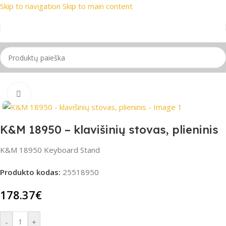
Skip to navigation
Skip to main content
rekių ženklai
📞 Konsultacija telefonu
📦 Nemokamas pristat
Pradžia
/
Stovai
Spustelėkite, jei norite padidinti
K&M 18950 – klavišinių stovas, plieninis
K&M 18950 Keyboard Stand
Produkto kodas:
25518950
178.37
€
-
+