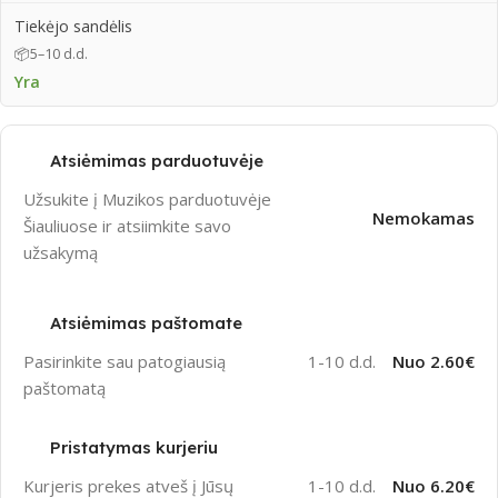
Tiekėjo sandėlis
📦
5–10 d.d.
Yra
Atsiėmimas parduotuvėje
Užsukite į Muzikos parduotuvėje
Nemokamas
Šiauliuose ir atsiimkite savo
užsakymą
Atsiėmimas paštomate
Pasirinkite sau patogiausią
1-10 d.d.
Nuo 2.60€
paštomatą
Pristatymas kurjeriu
Kurjeris prekes atveš į Jūsų
1-10 d.d.
Nuo 6.20€