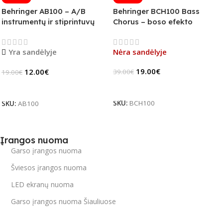
Behringer AB100 – A/B
Behringer BCH100 Bass
instrumentų ir stiprintuvų
Chorus – boso efekto
jungiklis
pedalas (B-Stock)
Yra sandėlyje
Nėra sandėlyje
19.00
€
12.00
€
39.00
€
19.00
€
Daugiau
Į Krepšelį
SKU:
BCH100
SKU:
AB100
Įrangos nuoma
Garso įrangos nuoma
Šviesos įrangos nuoma
LED ekranų nuoma
Garso įrangos nuoma Šiauliuose