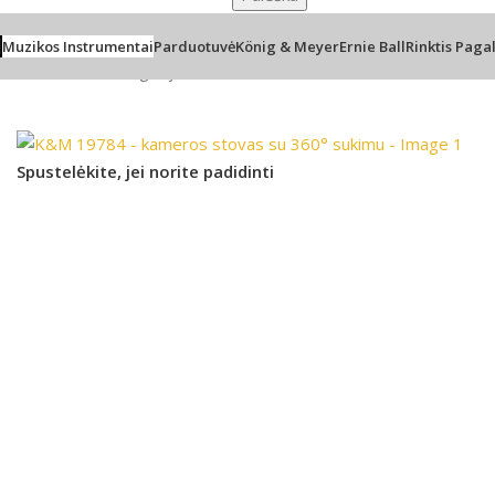
Muzikos Instrumentai
Parduotuvė
König & Meyer
Ernie Ball
Rinktis Paga
Pradžia
/
be-kategorijos
/
K&M 19784 – kameros stovas su 360
Spustelėkite, jei norite padidinti