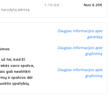
1-10 d.d.
Nuo 6.20€
sų nurodytą adresą
Daugiau informacijos apie
garantiją
Daugiau informacijos apie
inimas
grąžinimą
ž tai, kad El.
rekės savo spalva,
Daugiau informacijos apie
is gali neatitikti
grąžinimą
rmų ir spalvos dėl
uoklio ypatybių.