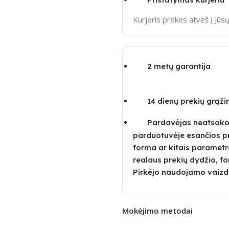
Kurjeris prekes atveš į Jū
2 metų garantija
14 dienų prekių grąž
Pardavėjas neatsako u
parduotuvėje esančios p
forma ar kitais parametra
realaus prekių dydžio, fo
Pirkėjo naudojamo vaizd
Mokėjimo metodai