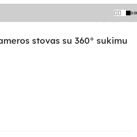
0.0
Grįžti prie produktų
ameros stovas su 360° sukimu