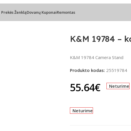
l Prekės Ženklą
Dovanų Kuponai
Remontas
° sukimu
K&M 19784 – k
K&M 19784 Camera Stand
Produkto kodas:
25519784
55.64
€
Neturime
Neturime