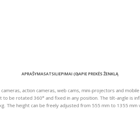
APRAŠYMAS
ATSILIEPIMAI (0)
APIE PREKĖS ŽENKLĄ
cameras, action cameras, web cams, mini-projectors and mobile 
to be rotated 360° and fixed in any position. The tilt-angle is inf
 kg. The height can be freely adjusted from 555 mm to 1355 mm v