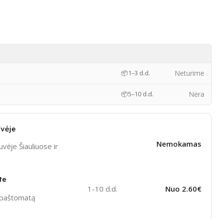
Neturime
📦
1–3 d.d.
Nėra
📦
5–10 d.d.
vėje
Nemokamas
vėje Šiauliuose ir
te
1-10 d.d.
Nuo 2.60€
ą paštomatą