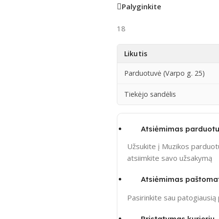
Palyginkite
18
Likutis
Parduotuvė (Varpo g. 25)
Tiekėjo sandėlis
Atsiėmimas parduotu
Užsukite į Muzikos parduotu
atsiimkite savo užsakymą
Atsiėmimas paštoma
Pasirinkite sau patogiausi
Pristatymas kurjeriu