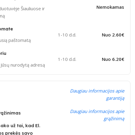
Nemokamas
uotuvėje Šiauliuose ir
ymą
omate
1-10 d.d.
Nuo 2.60€
ausią paštomatą
riu
1-10 d.d.
Nuo 6.20€
į Jūsų nurodytą adresą
Daugiau informacijos apie
garantiją
Daugiau informacijos apie
grąžinimas
grąžinimą
ko už tai, kad El.
os prekės savo