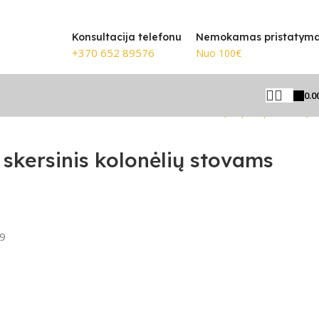
Konsultacija telefonu
Nemokamas pristatym
+370 652 89576
Nuo 100€
0.0
Grįžti prie produktų
skersinis kolonėlių stovams
9