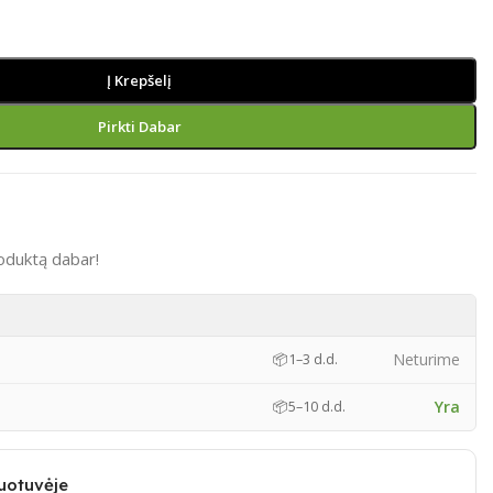
Į Krepšelį
Pirkti Dabar
oduktą dabar!
)
Neturime
📦
1–3 d.d.
Yra
📦
5–10 d.d.
uotuvėje