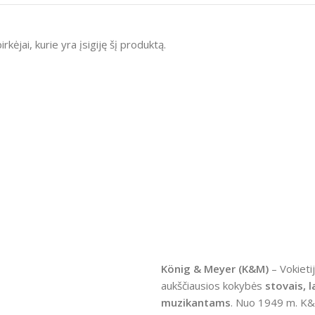
irkėjai, kurie yra įsigiję šį produktą.
König & Meyer (K&M)
– Vokieti
aukščiausios kokybės
stovais, la
muzikantams
. Nuo 1949 m. K&