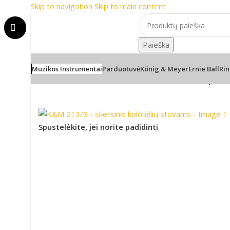
Skip to navigation
Skip to main content
📦 Nemokamas pristatymas nuo 100€
🎸 Žinomia
📦 Nemokamas pristatymas nuo 100€
🎸 Žinomia
Paieška
Muzikos Instrumentai
Parduotuvė
König & Meyer
Ernie Ball
Rin
Pradžia
/
Stovai
/
K&M 213/9 – skersinis kolonėlių st
Spustelėkite, jei norite padidinti