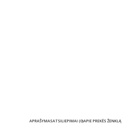
APRAŠYMAS
ATSILIEPIMAI (0)
APIE PREKĖS ŽENKLĄ