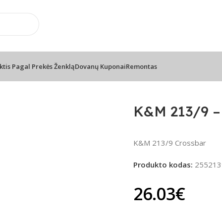
usi prekių ženklai
📞 Konsultacija telefonu
usi prekių ženklai
📞 Konsultacija telefonu
ktis Pagal Prekės Ženklą
Dovanų Kuponai
Remontas
ovams
K&M 213/9 – 
K&M 213/9 Crossbar
Produkto kodas:
255213
26.03
€