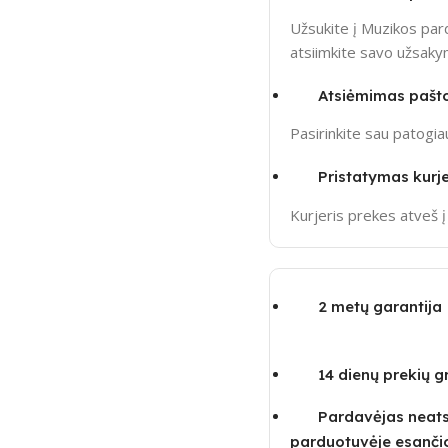
Užsukite į Muzikos pard
atsiimkite savo užsak
Atsiėmimas pašt
Pasirinkite sau patogi
Pristatymas kurje
Kurjeris prekes atveš 
2 metų garantija
14 dienų prekių 
Pardavėjas neatsa
parduotuvėje esanči