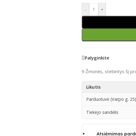
-
+
Palyginkite
9
Žmonės, stebintys šį pr
Likutis
Parduotuvė (Varpo g. 25
Tiekėjo sandėlis
Atsiėmimas pard