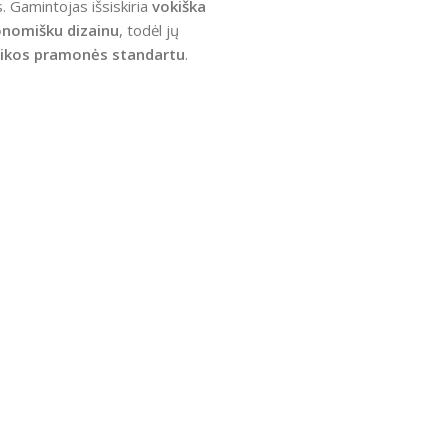
. Gamintojas išsiskiria
vokiška
onomišku dizainu
, todėl jų
zikos pramonės standartu
.