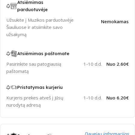
Atsiėmimas
parduotuvėje
Užsukite į Muzikos parduotuvėje
Nemokamas
Šiauliuose ir atsiimkite savo
užsakymą
Atsiėmimas paštomate
Pasirinkite sau patogiausią
1-10 d.d.
Nuo 2.60€
paštomatą
Pristatymas kurjeriu
Kurjeris prekes atveš į Jūsų
1-10 d.d.
Nuo 6.20€
nurodytą adresą
Daugiau informacijos