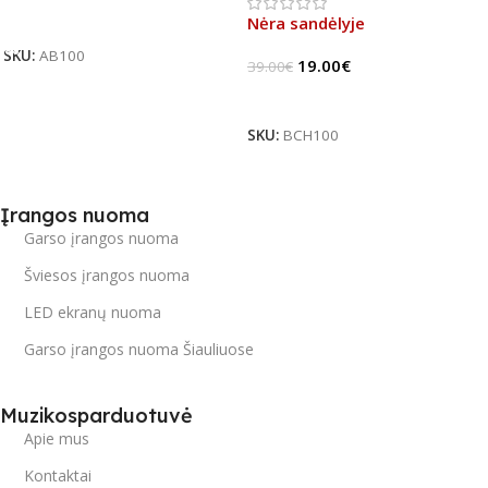
Į Krepšelį
Nėra sandėlyje
SKU:
AB100
19.00
€
39.00
€
Daugiau
SKU:
BCH100
Įrangos nuoma
Garso įrangos nuoma
Šviesos įrangos nuoma
LED ekranų nuoma
Garso įrangos nuoma Šiauliuose
Muzikosparduotuvė
Apie mus
Kontaktai