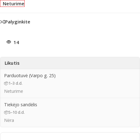
Neturime
Palyginkite
14
Likutis
Parduotuvė (Varpo g. 25)
📦
1–3 d.d.
Neturime
Tiekėjo sandėlis
📦
5–10 d.d.
Nėra