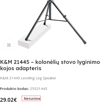
Spustelėkite, jei norite padidinti
K&M 21445 – kolonėlių stovo lyginimo
kojos adapteris
K&M 21445 Leveling Leg Speaker
Produkto kodas:
25521445
29.02
€
Neturime