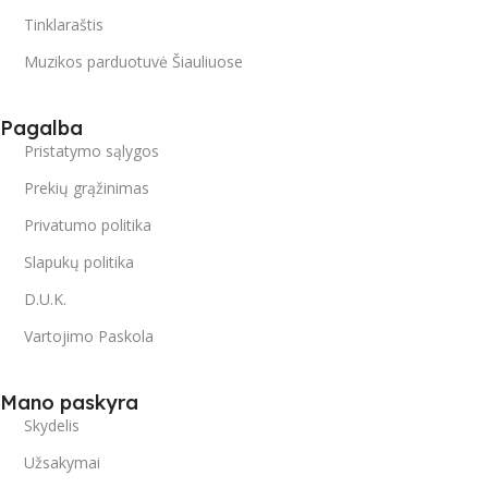
Tinklaraštis
Muzikos parduotuvė Šiauliuose
Pagalba
Pristatymo sąlygos
Prekių grąžinimas
Privatumo politika
Slapukų politika
D.U.K.
Vartojimo Paskola
Mano paskyra
Skydelis
Užsakymai