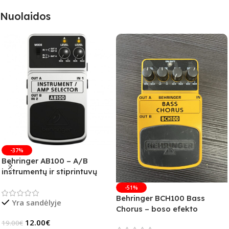
Nuolaidos
-37%
Behringer AB100 – A/B
instrumentų ir stiprintuvų
jungiklis
-51%
Behringer BCH100 Bass
Yra sandėlyje
Chorus – boso efekto
pedalas (B-Stock)
12.00
€
19.00
€