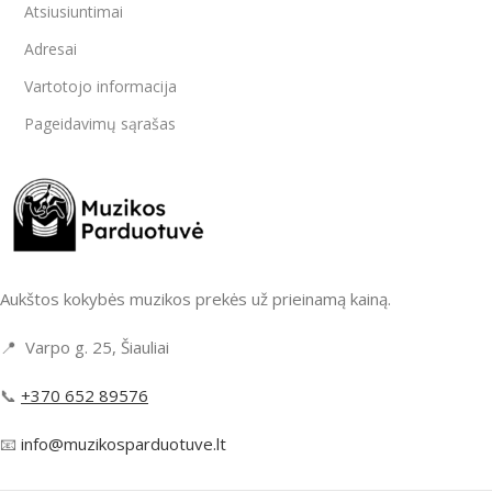
Atsiusiuntimai
Adresai
Vartotojo informacija
Pageidavimų sąrašas
Aukštos kokybės muzikos prekės už prieinamą kainą.
📍 Varpo g. 25, Šiauliai
📞
+370 652 89576
📧
info@muzikosparduotuve.lt