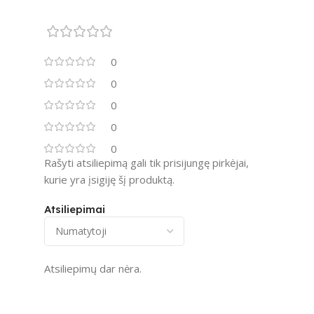
0
0
0
0
0
Rašyti atsiliepimą gali tik prisijungę pirkėjai,
kurie yra įsigiję šį produktą.
Atsiliepimai
Atsiliepimų dar nėra.