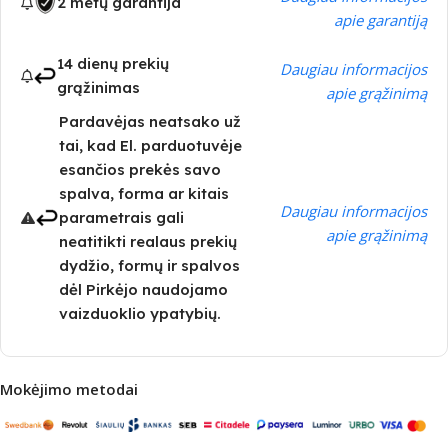
2 metų garantija
apie garantiją
14 dienų prekių
Daugiau informacijos
grąžinimas
apie grąžinimą
Pardavėjas neatsako už
tai, kad El. parduotuvėje
esančios prekės savo
spalva, forma ar kitais
Daugiau informacijos
parametrais gali
apie grąžinimą
neatitikti realaus prekių
dydžio, formų ir spalvos
dėl Pirkėjo naudojamo
vaizduoklio ypatybių.
Mokėjimo metodai