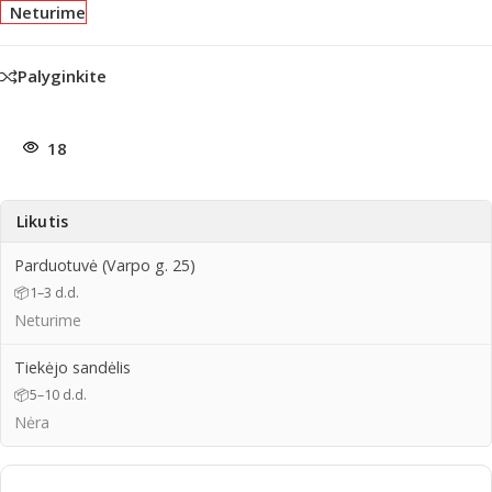
Neturime
Palyginkite
18
Likutis
Parduotuvė (Varpo g. 25)
📦
1–3 d.d.
Neturime
Tiekėjo sandėlis
📦
5–10 d.d.
Nėra