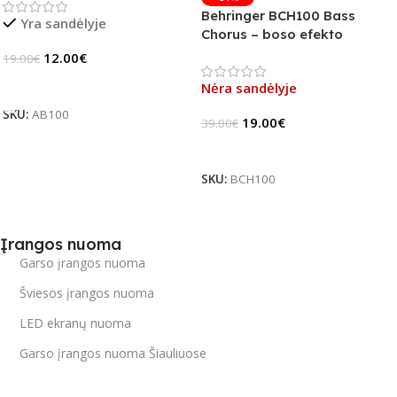
Behringer BCH100 Bass
Yra sandėlyje
Chorus – boso efekto
pedalas (B-Stock)
12.00
€
19.00
€
Į Krepšelį
Nėra sandėlyje
SKU:
AB100
19.00
€
39.00
€
Daugiau
SKU:
BCH100
Įrangos nuoma
Garso įrangos nuoma
Šviesos įrangos nuoma
LED ekranų nuoma
Garso įrangos nuoma Šiauliuose