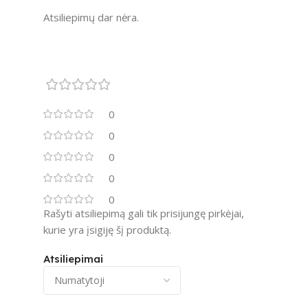
Atsiliepimų dar nėra.
0
0
0
0
0
Rašyti atsiliepimą gali tik prisijungę pirkėjai,
kurie yra įsigiję šį produktą.
Atsiliepimai