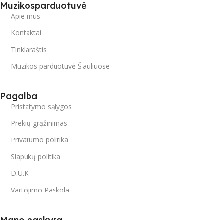
Muzikosparduotuvė
Apie mus
Kontaktai
Tinklaraštis
Muzikos parduotuvė Šiauliuose
Pagalba
Pristatymo sąlygos
Prekių grąžinimas
Privatumo politika
Slapukų politika
D.U.K.
Vartojimo Paskola
Mano paskyra