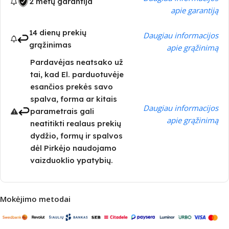
2 metų garantija
apie garantiją
14 dienų prekių
Daugiau informacijos
grąžinimas
apie grąžinimą
Pardavėjas neatsako už
tai, kad El. parduotuvėje
esančios prekės savo
spalva, forma ar kitais
Daugiau informacijos
parametrais gali
apie grąžinimą
neatitikti realaus prekių
dydžio, formų ir spalvos
dėl Pirkėjo naudojamo
vaizduoklio ypatybių.
Mokėjimo metodai