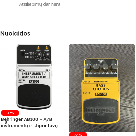
Atsiliepimų dar nėra.
Nuolaidos
-37%
Behringer AB100 – A/B
instrumentų ir stiprintuvų
jungiklis
-51%