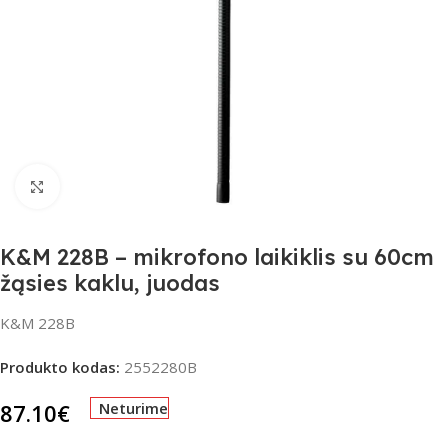
Spustelėkite, jei norite padidinti
K&M 228B – mikrofono laikiklis su 60cm
žąsies kaklu, juodas
K&M 228B
Produkto kodas:
2552280B
87.10
€
Neturime