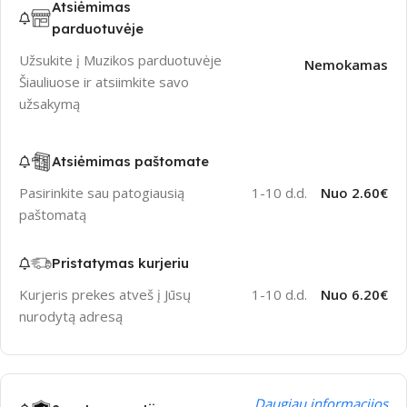
Atsiėmimas
parduotuvėje
Užsukite į Muzikos parduotuvėje
Nemokamas
Šiauliuose ir atsiimkite savo
užsakymą
Atsiėmimas paštomate
Pasirinkite sau patogiausią
1-10 d.d.
Nuo 2.60€
paštomatą
Pristatymas kurjeriu
Kurjeris prekes atveš į Jūsų
1-10 d.d.
Nuo 6.20€
nurodytą adresą
Daugiau informacijos