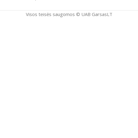
Visos teisės saugomos ©️ UAB GarsasLT