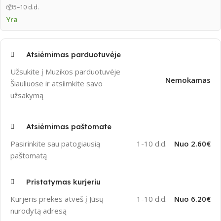
📦
5–10 d.d.
Yra
Atsiėmimas parduotuvėje
Užsukite į Muzikos parduotuvėje
Nemokamas
Šiauliuose ir atsiimkite savo
užsakymą
Atsiėmimas paštomate
Pasirinkite sau patogiausią
1-10 d.d.
Nuo 2.60€
paštomatą
Pristatymas kurjeriu
Kurjeris prekes atveš į Jūsų
1-10 d.d.
Nuo 6.20€
nurodytą adresą