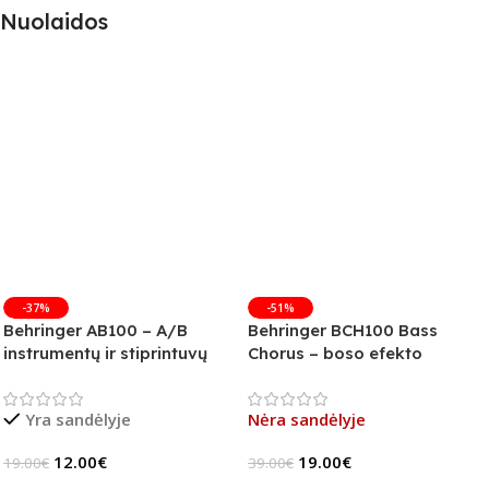
Nuolaidos
-37%
-51%
Behringer AB100 – A/B
Behringer BCH100 Bass
instrumentų ir stiprintuvų
Chorus – boso efekto
jungiklis
pedalas (B-Stock)
Yra sandėlyje
Nėra sandėlyje
12.00
€
19.00
€
19.00
€
39.00
€