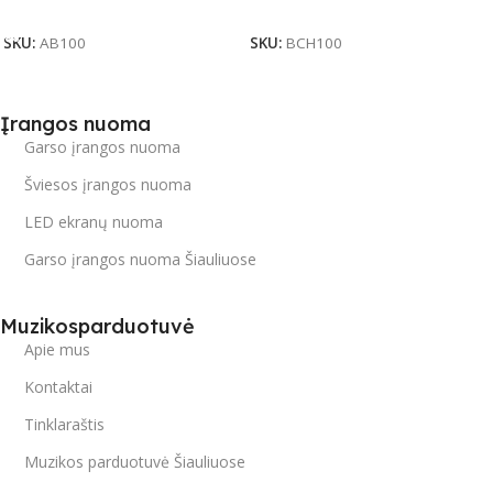
Į Krepšelį
Daugiau
SKU:
AB100
SKU:
BCH100
Įrangos nuoma
Garso įrangos nuoma
Šviesos įrangos nuoma
LED ekranų nuoma
Garso įrangos nuoma Šiauliuose
Muzikosparduotuvė
Apie mus
Kontaktai
Tinklaraštis
Muzikos parduotuvė Šiauliuose