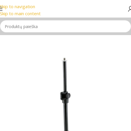
Skip to navigation
 Žinomiausi prekių ženklai
📞 Konsultacija telefonu
📦 Nemo
Skip to main content
Pradžia
/
Stovai