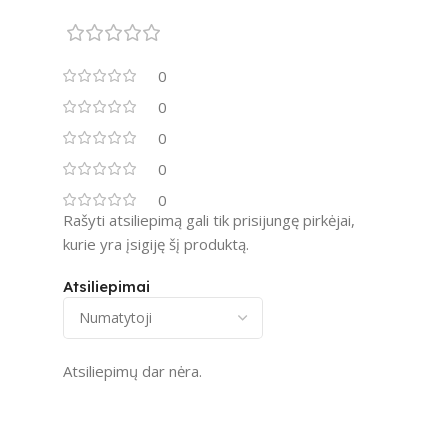
0
0
0
0
0
Rašyti atsiliepimą gali tik prisijungę pirkėjai,
kurie yra įsigiję šį produktą.
Atsiliepimai
Atsiliepimų dar nėra.