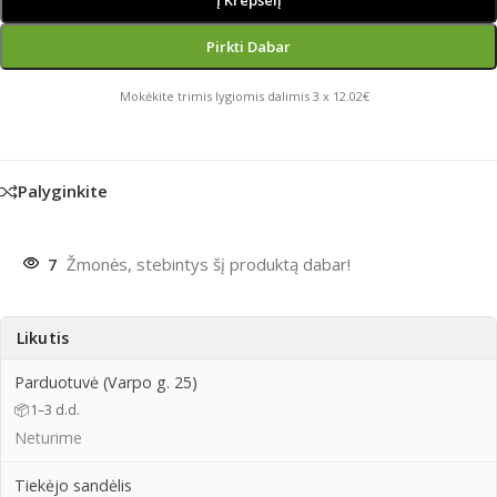
Į Krepšelį
Pirkti Dabar
Mokėkite trimis lygiomis dalimis 3 x 12.02€
Palyginkite
7
Žmonės, stebintys šį produktą dabar!
Likutis
Parduotuvė (Varpo g. 25)
📦
1–3 d.d.
Neturime
Tiekėjo sandėlis