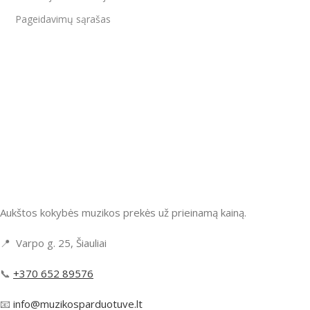
Pageidavimų sąrašas
Aukštos kokybės muzikos prekės už prieinamą kainą.
📍 Varpo g. 25, Šiauliai
📞
+370 652 89576
📧
info@muzikosparduotuve.lt