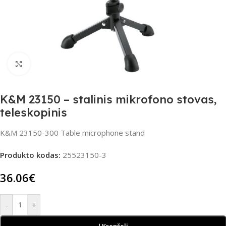
Spustelėkite, jei norite padidinti
K&M 23150 – stalinis mikrofono stovas,
teleskopinis
K&M 23150-300 Table microphone stand
Produkto kodas:
25523150-3
36.06
€
-
+