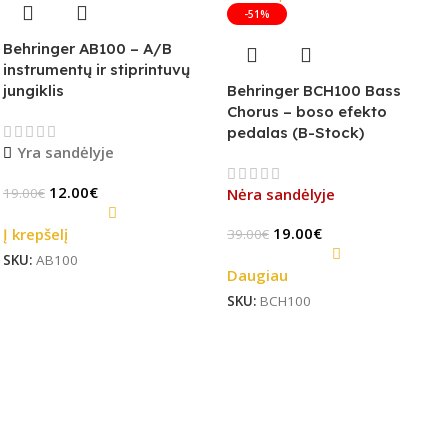
-51%
Behringer AB100 – A/B
instrumentų ir stiprintuvų
jungiklis
Behringer BCH100 Bass
Chorus – boso efekto
pedalas (B-Stock)
Yra sandėlyje
12.00
€
19.00
€
Nėra sandėlyje
19.00
€
Į krepšelį
39.00
€
SKU:
AB100
Daugiau
SKU:
BCH100