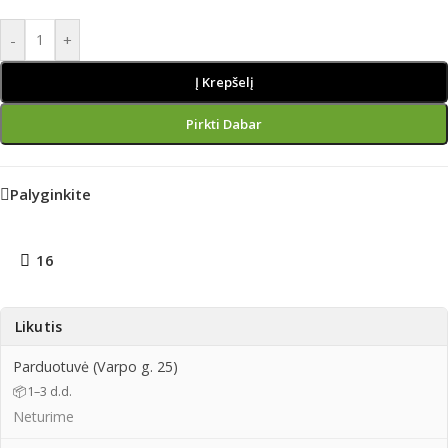
-
+
Į Krepšelį
Pirkti Dabar
Palyginkite
16
Likutis
Parduotuvė (Varpo g. 25)
📦
1–3 d.d.
Neturime