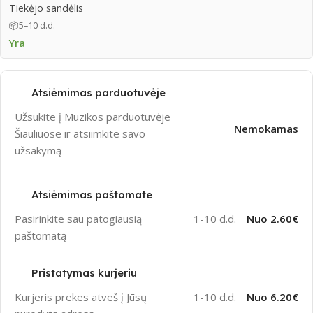
Tiekėjo sandėlis
📦
5–10 d.d.
Yra
Atsiėmimas parduotuvėje
Užsukite į Muzikos parduotuvėje
Nemokamas
Šiauliuose ir atsiimkite savo
užsakymą
Atsiėmimas paštomate
Pasirinkite sau patogiausią
1-10 d.d.
Nuo 2.60€
paštomatą
Pristatymas kurjeriu
Kurjeris prekes atveš į Jūsų
1-10 d.d.
Nuo 6.20€