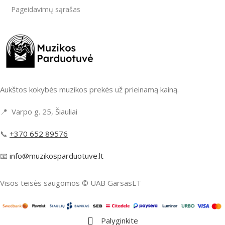
Pageidavimų sąrašas
Aukštos kokybės muzikos prekės už prieinamą kainą.
📍 Varpo g. 25, Šiauliai
📞
+370 652 89576
📧
info@muzikosparduotuve.lt
Visos teisės saugomos ©️ UAB GarsasLT
Palyginkite