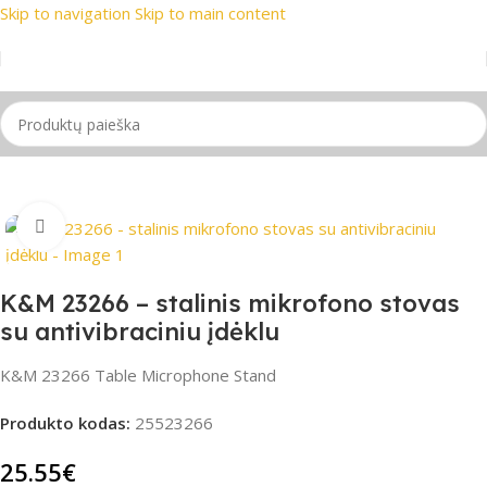
Skip to navigation
Skip to main content
ausi prekių ženklai
📞 Konsultacija telefonu
📦 Nemokamas pr
Pradžia
/
Stovai
Spustelėkite, jei norite padidinti
K&M 23266 – stalinis mikrofono stovas
su antivibraciniu įdėklu
K&M 23266 Table Microphone Stand
Produkto kodas:
25523266
25.55
€