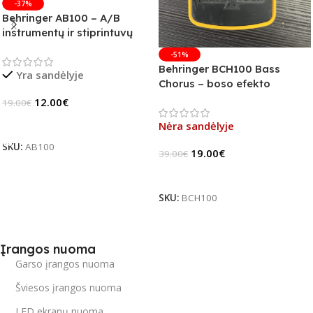
-37%
Behringer AB100 – A/B
instrumentų ir stiprintuvų
jungiklis
-51%
Behringer BCH100 Bass
Yra sandėlyje
Chorus – boso efekto
pedalas (B-Stock)
12.00
€
19.00
€
Į Krepšelį
Nėra sandėlyje
SKU:
AB100
19.00
€
39.00
€
Daugiau
SKU:
BCH100
Įrangos nuoma
Garso įrangos nuoma
Šviesos įrangos nuoma
LED ekranų nuoma