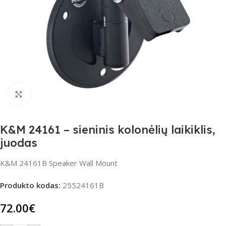
Spustelėkite, jei norite padidinti
K&M 24161 – sieninis kolonėlių laikiklis,
juodas
K&M 24161B Speaker Wall Mount
Produkto kodas:
25524161B
72.00
€