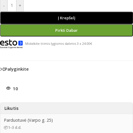
-
+
Į Krepšelį
Pirkti Dabar
Mokėkite trimis lygiomis dalimis 3 x 24.00€
Palyginkite
10
Likutis
Parduotuvė (Varpo g. 25)
📦
1–3 d.d.