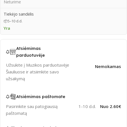
Neturime
Tiekėjo sandėlis
📦
5–10 d.d.
Yra
Atsiėmimas
parduotuvėje
Užsukite į Muzikos parduotuvėje
Nemokamas
Šiauliuose ir atsiimkite savo
užsakymą
Atsiėmimas paštomate
Pasirinkite sau patogiausią
1-10 d.d.
Nuo 2.60€
paštomatą