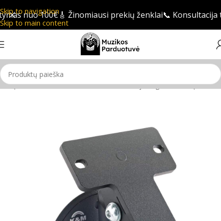
Skip to navigation
ymas nuo 100€
🎸 Žinomiausi prekių ženklai
📞 Konsultacija 
Skip to main content
ėlių stovai ir laikikliai
/
Prie sienos montuojami garsiakalbių laikikliai