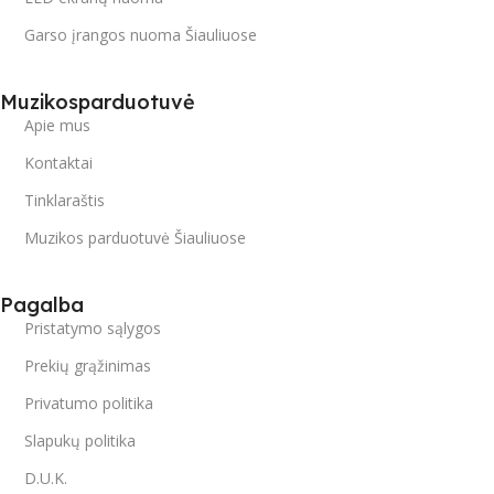
Garso įrangos nuoma Šiauliuose
Muzikosparduotuvė
Apie mus
Kontaktai
Tinklaraštis
Muzikos parduotuvė Šiauliuose
Pagalba
Pristatymo sąlygos
Prekių grąžinimas
Privatumo politika
Slapukų politika
D.U.K.