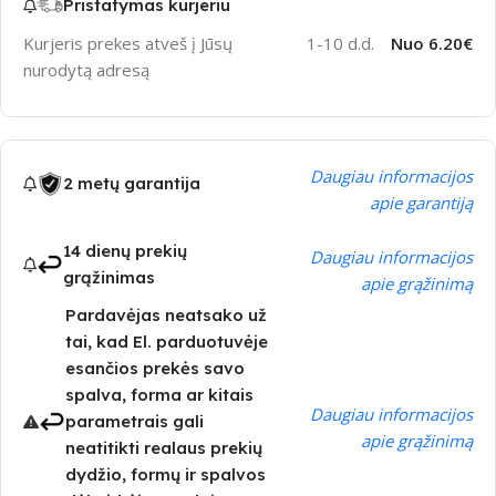
Pristatymas kurjeriu
Kurjeris prekes atveš į Jūsų
1-10 d.d.
Nuo 6.20€
nurodytą adresą
Daugiau informacijos
2 metų garantija
apie garantiją
14 dienų prekių
Daugiau informacijos
grąžinimas
apie grąžinimą
Pardavėjas neatsako už
tai, kad El. parduotuvėje
esančios prekės savo
spalva, forma ar kitais
Daugiau informacijos
parametrais gali
apie grąžinimą
neatitikti realaus prekių
dydžio, formų ir spalvos